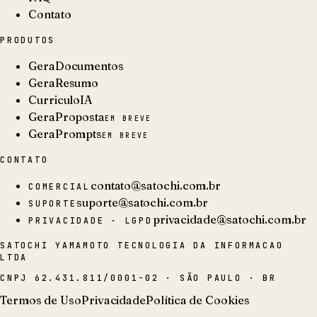
Contato
PRODUTOS
GeraDocumentos
GeraResumo
CurriculoIA
GeraProposta
EM BREVE
GeraPrompts
EM BREVE
CONTATO
contato@satochi.com.br
COMERCIAL
suporte@satochi.com.br
SUPORTE
privacidade@satochi.com.br
PRIVACIDADE · LGPD
SATOCHI YAMAMOTO TECNOLOGIA DA INFORMACAO
LTDA
CNPJ
62.431.811/0001-02
·
SÃO PAULO · BR
Termos de Uso
Privacidade
Política de Cookies