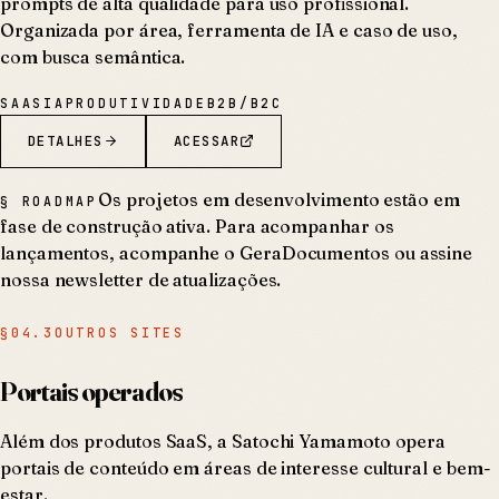
prompts de alta qualidade para uso profissional.
Organizada por área, ferramenta de IA e caso de uso,
com busca semântica.
SAAS
IA
PRODUTIVIDADE
B2B/B2C
DETALHES
ACESSAR
Os projetos em desenvolvimento estão em
§ ROADMAP
fase de construção ativa. Para acompanhar os
lançamentos, acompanhe o
GeraDocumentos
ou assine
nossa newsletter de atualizações.
§
04.3
OUTROS SITES
Portais operados
Além dos produtos SaaS, a Satochi Yamamoto opera
portais de conteúdo em áreas de interesse cultural e bem-
estar.