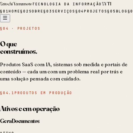
Satochi Yamamoto
SYTI
TECNOLOGIA DA INFORMAÇÃO
§
01
HOME
§
02
SOBRE
§
03
SERVIÇOS
§
04
PROJETOS
§
05
BLOG
§
§04 · PROJETOS
O que
construímos.
Produtos SaaS com IA, sistemas sob medida e portais de
conteúdo — cada um com um problema real por trás e
uma solução pensada com cuidado.
§
04.1
PRODUTOS EM PRODUÇÃO
Ativos e em operação
GeraDocumentos