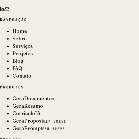
NAVEGAÇÃO
Home
Sobre
Serviços
Projetos
Blog
FAQ
Contato
PRODUTOS
GeraDocumentos
GeraResumo
CurriculoIA
GeraProposta
EM BREVE
GeraPrompts
EM BREVE