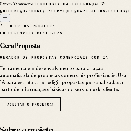
Satochi Yamamoto
SYTI
TECNOLOGIA DA INFORMAÇÃO
§
01
HOME
§
02
SOBRE
§
03
SERVIÇOS
§
04
PROJETOS
§
05
BLOG
§
TODOS OS PROJETOS
EM DESENVOLVIMENTO
2025
GeraProposta
GERADOR DE PROPOSTAS COMERCIAIS COM IA
Ferramenta em desenvolvimento para criação
automatizada de propostas comerciais profissionais. Usa
IA para estruturar e redigir propostas personalizadas a
partir de informações básicas do serviço e do cliente.
ACESSAR O PROJETO
Sobre o projeto