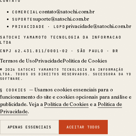
CONTATO
contato@satochi.com.br
COMERCIAL
suporte@satochi.com.br
SUPORTE
privacidade@satochi.com.br
PRIVACIDADE · LGPD
SATOCHI YAMAMOTO TECNOLOGIA DA INFORMACAO
LTDA
CNPJ
62.431.811/0001-02
·
SÃO PAULO · BR
Termos de Uso
Privacidade
Política de Cookies
©
2026
SATOCHI YAMAMOTO TECNOLOGIA DA INFORMAÇÃO
LTDA. TODOS OS DIREITOS RESERVADOS. SUCESSORA DA YD
SOFTWARE.
— Usamos cookies essenciais para o
§ COOKIES
funcionamento do site e cookies opcionais para análise e
publicidade. Veja a
Política de Cookies
e a
Política de
Privacidade
.
APENAS ESSENCIAIS
ACEITAR TODOS