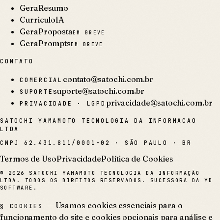
GeraResumo
CurriculoIA
GeraProposta
EM BREVE
GeraPrompts
EM BREVE
CONTATO
contato@satochi.com.br
COMERCIAL
suporte@satochi.com.br
SUPORTE
privacidade@satochi.com.br
PRIVACIDADE · LGPD
SATOCHI YAMAMOTO TECNOLOGIA DA INFORMACAO
LTDA
CNPJ
62.431.811/0001-02
·
SÃO PAULO · BR
Termos de Uso
Privacidade
Política de Cookies
©
2026
SATOCHI YAMAMOTO TECNOLOGIA DA INFORMAÇÃO
LTDA. TODOS OS DIREITOS RESERVADOS. SUCESSORA DA YD
SOFTWARE.
— Usamos cookies essenciais para o
§ COOKIES
funcionamento do site e cookies opcionais para análise e