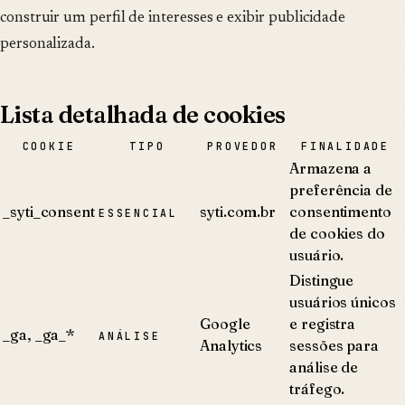
construir um perfil de interesses e exibir publicidade
personalizada.
Lista detalhada de cookies
COOKIE
TIPO
PROVEDOR
FINALIDADE
Armazena a
preferência de
_syti_consent
syti.com.br
consentimento
ESSENCIAL
de cookies do
usuário.
Distingue
usuários únicos
Google
e registra
_ga, _ga_*
ANÁLISE
Analytics
sessões para
análise de
tráfego.