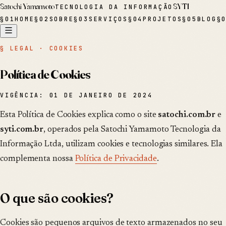
Satochi Yamamoto
SYTI
TECNOLOGIA DA INFORMAÇÃO
§
01
HOME
§
02
SOBRE
§
03
SERVIÇOS
§
04
PROJETOS
§
05
BLOG
§
§ LEGAL · COOKIES
Política de Cookies
VIGÊNCIA:
01 DE JANEIRO DE 2024
Esta Política de Cookies explica como o site
satochi.com.br
e
syti.com.br
, operados pela Satochi Yamamoto Tecnologia da
Informação Ltda, utilizam cookies e tecnologias similares. Ela
complementa nossa
Política de Privacidade
.
O que são cookies?
Cookies são pequenos arquivos de texto armazenados no seu