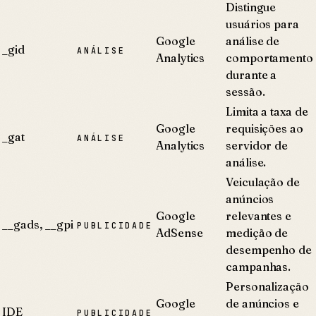
Distingue
usuários para
Google
análise de
_gid
ANÁLISE
Analytics
comportamento
durante a
sessão.
Limita a taxa de
Google
requisições ao
_gat
ANÁLISE
Analytics
servidor de
análise.
Veiculação de
anúncios
Google
relevantes e
__gads, __gpi
PUBLICIDADE
AdSense
medição de
desempenho de
campanhas.
Personalização
Google
de anúncios e
IDE
PUBLICIDADE