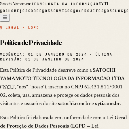
Satochi Yamamoto
SYTI
TECNOLOGIA DA INFORMAÇÃO
§
01
HOME
§
02
SOBRE
§
03
SERVIÇOS
§
04
PROJETOS
§
05
BLOG
§
§ LEGAL · LGPD
Política de Privacidade
VIGÊNCIA:
01 DE JANEIRO DE 2024
· ÚLTIMA
REVISÃO:
01 DE JANEIRO DE 2024
Esta Política de Privacidade descreve como a
SATOCHI
YAMAMOTO TECNOLOGIA DA INFORMACAO LTDA
("
SYTI
", "nós", "nosso"), inscrita no CNPJ
62.431.811/0001-
02
, coleta, usa, armazena e protege os dados pessoais dos
visitantes e usuários do site
satochi.com.br
e
syti.com.br
.
Esta Política foi elaborada em conformidade com a
Lei Geral
de Proteção de Dados Pessoais (LGPD — Lei