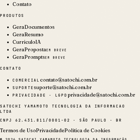
Contato
PRODUTOS
GeraDocumentos
GeraResumo
CurriculoIA
GeraProposta
EM BREVE
GeraPrompts
EM BREVE
CONTATO
contato@satochi.com.br
COMERCIAL
suporte@satochi.com.br
SUPORTE
privacidade@satochi.com.br
PRIVACIDADE · LGPD
SATOCHI YAMAMOTO TECNOLOGIA DA INFORMACAO
LTDA
CNPJ
62.431.811/0001-02
·
SÃO PAULO · BR
Termos de Uso
Privacidade
Política de Cookies
©
2026
SATOCHI YAMAMOTO TECNOLOGIA DA INFORMAÇÃO