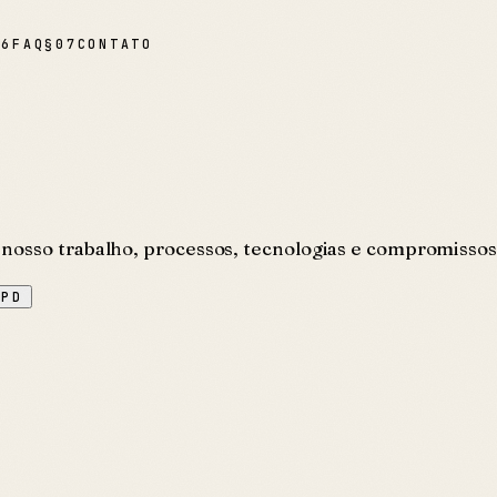
06
FAQ
§
07
CONTATO
nosso trabalho, processos, tecnologias e compromissos
GPD