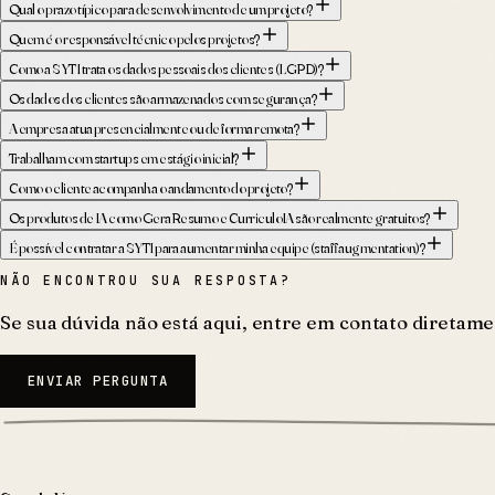
Qual o prazo típico para desenvolvimento de um projeto?
Quem é o responsável técnico pelos projetos?
Como a SYTI trata os dados pessoais dos clientes (LGPD)?
Os dados dos clientes são armazenados com segurança?
A empresa atua presencialmente ou de forma remota?
Trabalham com startups em estágio inicial?
Como o cliente acompanha o andamento do projeto?
Os produtos de IA como GeraResumo e CurriculoIA são realmente gratuitos?
É possível contratar a SYTI para aumentar minha equipe (staff augmentation)?
NÃO ENCONTROU SUA RESPOSTA?
Se sua dúvida não está aqui, entre em contato diretam
ENVIAR PERGUNTA