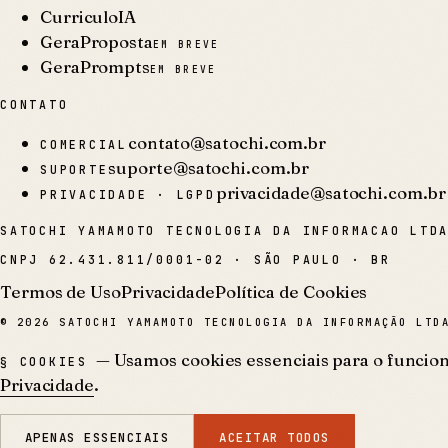
CurriculoIA
GeraProposta
EM BREVE
GeraPrompts
EM BREVE
CONTATO
contato@satochi.com.br
COMERCIAL
suporte@satochi.com.br
SUPORTE
privacidade@satochi.com.br
PRIVACIDADE · LGPD
SATOCHI YAMAMOTO TECNOLOGIA DA INFORMACAO LTD
CNPJ
62.431.811/0001-02
·
SÃO PAULO · BR
Termos de Uso
Privacidade
Política de Cookies
©
2026
SATOCHI YAMAMOTO TECNOLOGIA DA INFORMAÇÃO LTDA
— Usamos cookies essenciais para o funciona
§ COOKIES
Privacidade
.
APENAS ESSENCIAIS
ACEITAR TODOS