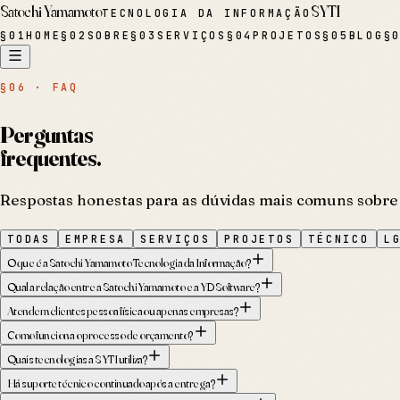
Satochi Yamamoto
SYTI
TECNOLOGIA DA INFORMAÇÃO
§
01
HOME
§
02
SOBRE
§
03
SERVIÇOS
§
04
PROJETOS
§
05
BLOG
§
§06 · FAQ
Perguntas
frequentes.
Respostas honestas para as dúvidas mais comuns sobre 
TODAS
EMPRESA
SERVIÇOS
PROJETOS
TÉCNICO
L
O que é a Satochi Yamamoto Tecnologia da Informação?
Qual a relação entre a Satochi Yamamoto e a YD Software?
Atendem clientes pessoa física ou apenas empresas?
Como funciona o processo de orçamento?
Quais tecnologias a SYTI utiliza?
Há suporte técnico continuado após a entrega?