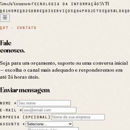
Satochi Yamamoto
SYTI
TECNOLOGIA DA INFORMAÇÃO
§
01
HOME
§
02
SOBRE
§
03
SERVIÇOS
§
04
PROJETOS
§
05
BLOG
§
§07 · CONTATO
Fale
conosco.
Seja para um orçamento, suporte ou uma conversa inicial
— escolha o canal mais adequado e responderemos em
até 24 horas úteis.
Enviar mensagem
NOME *
E-MAIL *
EMPRESA (OPCIONAL)
ASSUNTO *