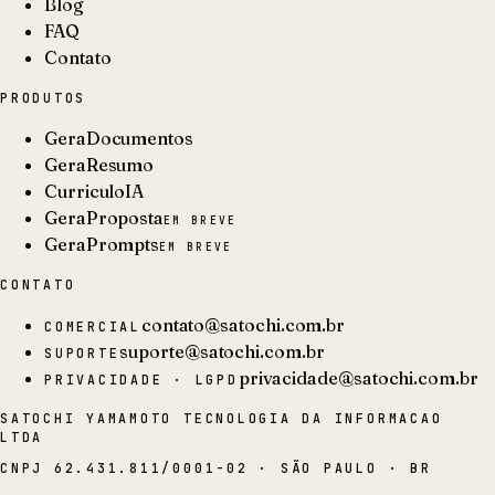
Blog
FAQ
Contato
PRODUTOS
GeraDocumentos
GeraResumo
CurriculoIA
GeraProposta
EM BREVE
GeraPrompts
EM BREVE
CONTATO
contato@satochi.com.br
COMERCIAL
suporte@satochi.com.br
SUPORTE
privacidade@satochi.com.br
PRIVACIDADE · LGPD
SATOCHI YAMAMOTO TECNOLOGIA DA INFORMACAO
LTDA
CNPJ
62.431.811/0001-02
·
SÃO PAULO · BR