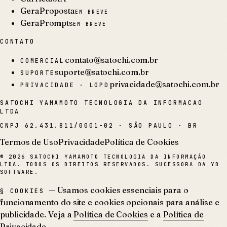
GeraProposta
EM BREVE
GeraPrompts
EM BREVE
CONTATO
contato@satochi.com.br
COMERCIAL
suporte@satochi.com.br
SUPORTE
privacidade@satochi.com.br
PRIVACIDADE · LGPD
SATOCHI YAMAMOTO TECNOLOGIA DA INFORMACAO
LTDA
CNPJ
62.431.811/0001-02
·
SÃO PAULO · BR
Termos de Uso
Privacidade
Política de Cookies
©
2026
SATOCHI YAMAMOTO TECNOLOGIA DA INFORMAÇÃO
LTDA. TODOS OS DIREITOS RESERVADOS. SUCESSORA DA YD
SOFTWARE.
— Usamos cookies essenciais para o
§ COOKIES
funcionamento do site e cookies opcionais para análise e
publicidade. Veja a
Política de Cookies
e a
Política de
Privacidade
.