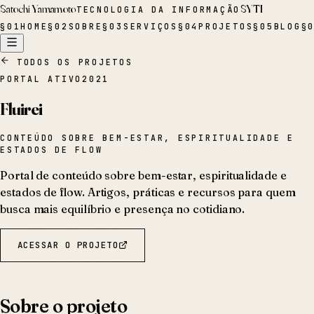
Satochi Yamamoto
SYTI
TECNOLOGIA DA INFORMAÇÃO
§
01
HOME
§
02
SOBRE
§
03
SERVIÇOS
§
04
PROJETOS
§
05
BLOG
§
TODOS OS PROJETOS
PORTAL ATIVO
2021
Fluirei
CONTEÚDO SOBRE BEM-ESTAR, ESPIRITUALIDADE E
ESTADOS DE FLOW
Portal de conteúdo sobre bem-estar, espiritualidade e
estados de flow. Artigos, práticas e recursos para quem
busca mais equilíbrio e presença no cotidiano.
ACESSAR O PROJETO
Sobre o projeto