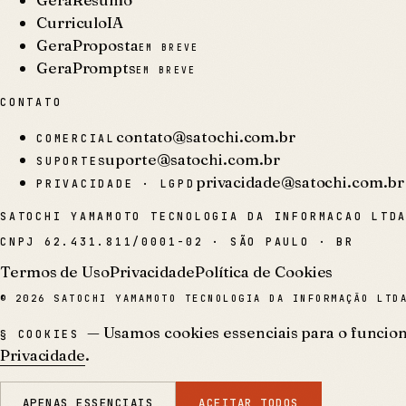
CurriculoIA
GeraProposta
EM BREVE
GeraPrompts
EM BREVE
CONTATO
contato@satochi.com.br
COMERCIAL
suporte@satochi.com.br
SUPORTE
privacidade@satochi.com.br
PRIVACIDADE · LGPD
SATOCHI YAMAMOTO TECNOLOGIA DA INFORMACAO LTD
CNPJ
62.431.811/0001-02
·
SÃO PAULO · BR
Termos de Uso
Privacidade
Política de Cookies
©
2026
SATOCHI YAMAMOTO TECNOLOGIA DA INFORMAÇÃO LTDA
— Usamos cookies essenciais para o funciona
§ COOKIES
Privacidade
.
APENAS ESSENCIAIS
ACEITAR TODOS