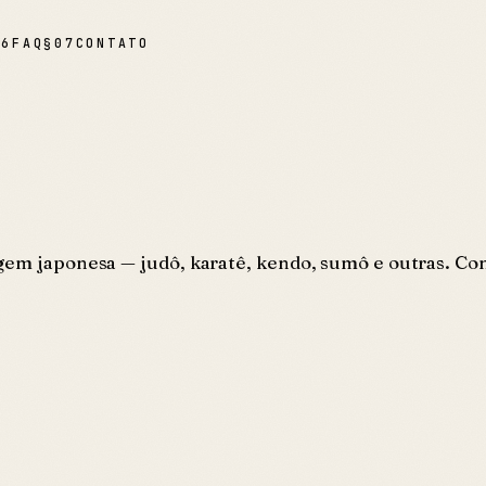
06
FAQ
§
07
CONTATO
gem japonesa — judô, karatê, kendo, sumô e outras. Con