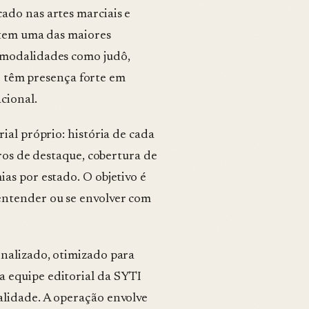
ado nas artes marciais e
s tem uma das maiores
 modalidades como judô,
mô têm presença forte em
cional.
ial próprio: história de cada
iros de destaque, cobertura de
as por estado. O objetivo é
entender ou se envolver com
nalizado, otimizado para
 equipe editorial da SYTI
alidade. A operação envolve