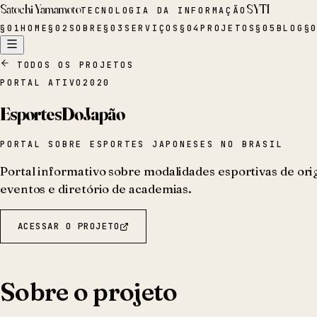
Satochi Yamamoto
SYTI
TECNOLOGIA DA INFORMAÇÃO
§
01
HOME
§
02
SOBRE
§
03
SERVIÇOS
§
04
PROJETOS
§
05
BLOG
§
TODOS OS PROJETOS
PORTAL ATIVO
2020
EsportesDoJapão
PORTAL SOBRE ESPORTES JAPONESES NO BRASIL
Portal informativo sobre modalidades esportivas de ori
eventos e diretório de academias.
ACESSAR O PROJETO
Sobre o projeto