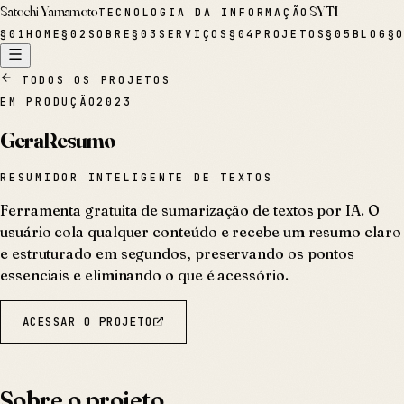
Satochi Yamamoto
SYTI
TECNOLOGIA DA INFORMAÇÃO
§
01
HOME
§
02
SOBRE
§
03
SERVIÇOS
§
04
PROJETOS
§
05
BLOG
§
TODOS OS PROJETOS
EM PRODUÇÃO
2023
GeraResumo
RESUMIDOR INTELIGENTE DE TEXTOS
Ferramenta gratuita de sumarização de textos por IA. O
usuário cola qualquer conteúdo e recebe um resumo claro
e estruturado em segundos, preservando os pontos
essenciais e eliminando o que é acessório.
ACESSAR O PROJETO
Sobre o projeto