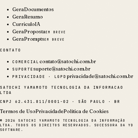
GeraDocumentos
GeraResumo
CurriculoIA
GeraProposta
EM BREVE
GeraPrompts
EM BREVE
CONTATO
contato@satochi.com.br
COMERCIAL
suporte@satochi.com.br
SUPORTE
privacidade@satochi.com.br
PRIVACIDADE · LGPD
SATOCHI YAMAMOTO TECNOLOGIA DA INFORMACAO
LTDA
CNPJ
62.431.811/0001-02
·
SÃO PAULO · BR
Termos de Uso
Privacidade
Política de Cookies
©
2026
SATOCHI YAMAMOTO TECNOLOGIA DA INFORMAÇÃO
LTDA. TODOS OS DIREITOS RESERVADOS. SUCESSORA DA YD
SOFTWARE.