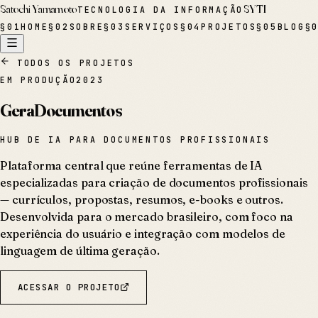
Satochi Yamamoto
SYTI
TECNOLOGIA DA INFORMAÇÃO
§
01
HOME
§
02
SOBRE
§
03
SERVIÇOS
§
04
PROJETOS
§
05
BLOG
§
TODOS OS PROJETOS
EM PRODUÇÃO
2023
GeraDocumentos
HUB DE IA PARA DOCUMENTOS PROFISSIONAIS
Plataforma central que reúne ferramentas de IA
especializadas para criação de documentos profissionais
— currículos, propostas, resumos, e-books e outros.
Desenvolvida para o mercado brasileiro, com foco na
experiência do usuário e integração com modelos de
linguagem de última geração.
ACESSAR O PROJETO