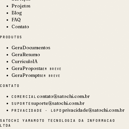
Projetos
Blog
FAQ
Contato
PRODUTOS
GeraDocumentos
GeraResumo
CurriculoIA
GeraProposta
EM BREVE
GeraPrompts
EM BREVE
CONTATO
contato@satochi.com.br
COMERCIAL
suporte@satochi.com.br
SUPORTE
privacidade@satochi.com.br
PRIVACIDADE · LGPD
SATOCHI YAMAMOTO TECNOLOGIA DA INFORMACAO
LTDA