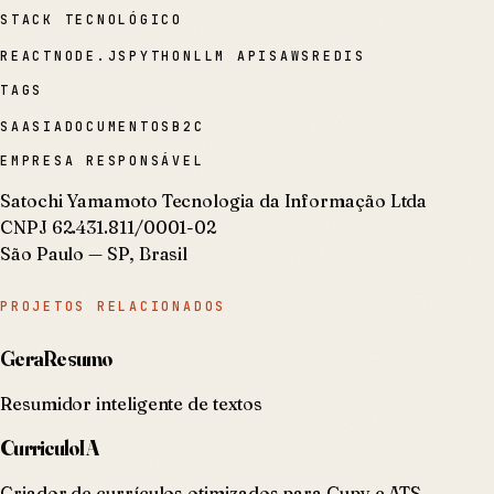
STACK TECNOLÓGICO
REACT
NODE.JS
PYTHON
LLM APIS
AWS
REDIS
TAGS
SAAS
IA
DOCUMENTOS
B2C
EMPRESA RESPONSÁVEL
Satochi Yamamoto Tecnologia da Informação Ltda
CNPJ 62.431.811/0001-02
São Paulo — SP, Brasil
PROJETOS RELACIONADOS
GeraResumo
Resumidor inteligente de textos
CurriculoIA
Criador de currículos otimizados para Gupy e ATS