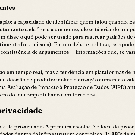
lantes
ação: a capacidade de identificar quem falou quando. E
retamente cada frase a um nome, ele está criando um per
em disse o quê pode ser usado para rastrear padrões de 
imento for aplicada). Em um debate político, isso pode 
 a consistência de argumentos — informações que, se va
o em tempo real, mas a tendência em plataformas de mí
e decisão de produto: incluir diarização aumenta o valo
ma Avaliação de Impacto à Proteção de Dados (AIPD) ant
zenado ou compartilhado com terceiros.
privacidade
ta da privacidade. A primeira escolha é o local de proc
dos dentro da infraestrutura controlada. Já APIs de 