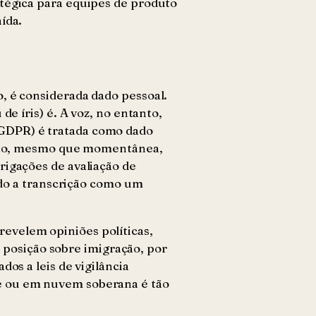
atégica para equipes de produto
ída.
, é considerada dado pessoal.
e íris) é. A voz, no entanto,
(GDPR) é tratada como dado
rição, mesmo que momentânea,
rigações de avaliação de
ando a transcrição como um
evelem opiniões políticas,
ua posição sobre imigração, por
os a leis de vigilância
se ou em nuvem soberana é tão