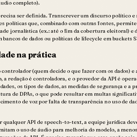
áudio completo).
 precisa ser definida. Transcrever um discurso político
ões políticas que, combinado com outras fontes, permi
de jornalística (ex.: até o fim da cobertura eleitoral) e
bancos de dados ou políticas de lifecycle em buckets S
dade na prática
 controlador (quem decide o que fazer com os dados) e
 a redação é controladora, e o provedor da API é opera
dades, os tipos de dados, as medidas de segurança e a p
atura de DPAs, o que pode resultar em multas significat
imento de voz por falta de transparência no uso de da
ar qualquer API de speech-to-text, a equipe jurídica dev
mitam o uso de áudio para melhoria do modelo, a menos