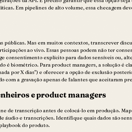
gurações da API. É preciso garantir que essa opção seja
ticas. Em pipelines de alto volume, essa checagem dev
 públicas. Mas em muitos contextos, transcrever discurs
rticipações ao vivo. Essas pessoas podem não ter cons
e consentimento explícito para dados sensíveis ou, alt
dado é biométrico. Para product managers, a solução é c
enada por X dias") e oferecer a opção de exclusão poster
do com a gravação apenas de falantes que aceitaram pr
nheiros e product managers
ine de transcrição antes de colocá-lo em produção. Mape
dio e transcrições. Identifique quais dados são sensív
laybook do produto.