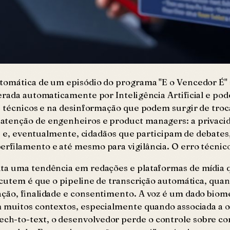
tomática de um episódio do programa "E o Vencedor É" s
erada automaticamente por Inteligência Artificial e pod
os técnicos e na desinformação que podem surgir de tro
atenção de engenheiros e product managers: a privaci
as e, eventualmente, cidadãos que participam de debates
erfilamento e até mesmo para vigilância. O erro técnico
nta uma tendência em redações e plataformas de mídia 
scutem é que o pipeline de transcrição automática, quan
ção, finalidade e consentimento. A voz é um dado biomé
 muitos contextos, especialmente quando associada a opi
h-to-text, o desenvolvedor perde o controle sobre co