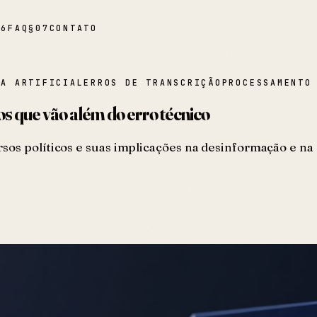
06
FAQ
§
07
CONTATO
IA ARTIFICIAL
ERROS DE TRANSCRIÇÃO
PROCESSAMENTO
cos que vão além do erro técnico
rsos políticos e suas implicações na desinformação e na