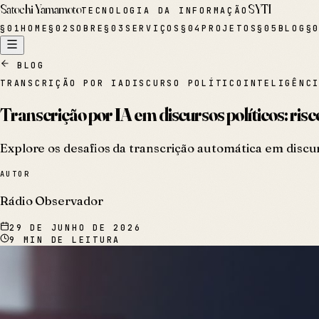
Satochi Yamamoto
SYTI
TECNOLOGIA DA INFORMAÇÃO
§
01
HOME
§
02
SOBRE
§
03
SERVIÇOS
§
04
PROJETOS
§
05
BLOG
§
BLOG
TRANSCRIÇÃO POR IA
DISCURSO POLÍTICO
INTELIGÊNC
Transcrição por IA em discursos políticos: ris
Explore os desafios da transcrição automática em discu
AUTOR
Rádio Observador
29 DE JUNHO DE 2026
9
MIN DE LEITURA