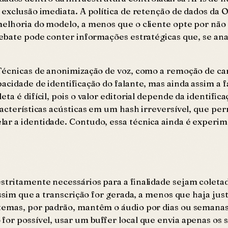
 exclusão imediata. A política de retenção de dados da
melhoria do modelo, a menos que o cliente opte por não
debate pode conter informações estratégicas que, se an
Técnicas de anonimização de voz, como a remoção de car
acidade de identificação do falante, mas ainda assim a f
ta é difícil, pois o valor editorial depende da identif
acterísticas acústicas em um hash irreversível, que per
r a identidade. Contudo, essa técnica ainda é experime
stritamente necessários para a finalidade sejam coletad
ssim que a transcrição for gerada, a menos que haja justi
stemas, por padrão, mantêm o áudio por dias ou seman
 for possível, usar um buffer local que envia apenas os