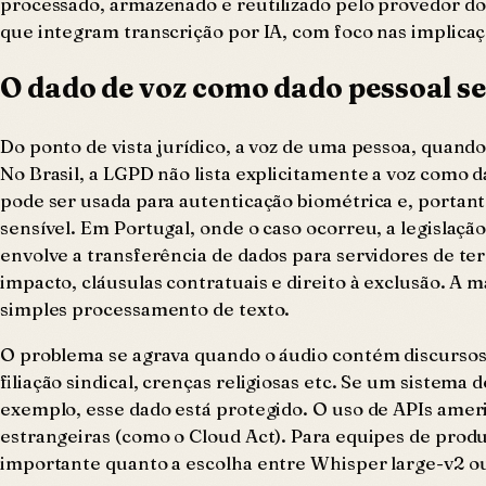
processado, armazenado e reutilizado pelo provedor do
que integram transcrição por IA, com foco nas implicaç
O dado de voz como dado pessoal se
Do ponto de vista jurídico, a voz de uma pessoa, quand
No Brasil, a LGPD não lista explicitamente a voz como da
pode ser usada para autenticação biométrica e, porta
sensível. Em Portugal, onde o caso ocorreu, a legislaç
envolve a transferência de dados para servidores de te
impacto, cláusulas contratuais e direito à exclusão. A 
simples processamento de texto.
O problema se agrava quando o áudio contém discursos 
filiação sindical, crenças religiosas etc. Se um sistema
exemplo, esse dado está protegido. O uso de APIs americ
estrangeiras (como o Cloud Act). Para equipes de pro
importante quanto a escolha entre Whisper large-v2 o