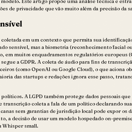
 modelo. Este artigo propõe uma análise técnica e estr
ões de privacidade que vão muito além da precisão da sa
nsível
o coletada em um contexto que permita sua identificação
do sensível, mas a biometria (reconhecimento facial ou d
nto, em muitos enquadramentos regulatórios europeus 
ão segue a GDPR. A coleta de áudio para fins de transc
rceiros (como OpenAI ou Google Cloud), o que aciona ob
maioria das startups e redações ignora esse passo, trat
políticos. A LGPD também protege dados pessoais que r
 de transcrição coleta a fala de um político declarando s
anas sem garantias de jurisdição local pode expor os dad
duto, a decisão de usar um modelo hospedado on-premi
u Whisper small.