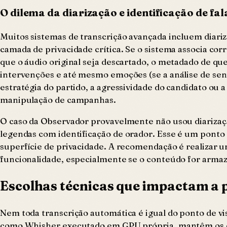
O dilema da diarização e identificação de fa
Muitos sistemas de transcrição avançada incluem diariz
camada de privacidade crítica. Se o sistema associa cor
que o áudio original seja descartado, o metadado de qu
intervenções e até mesmo emoções (se a análise de sent
estratégia do partido, a agressividade do candidato ou
manipulação de campanhas.
O caso da Observador provavelmente não usou diarizaçã
legendas com identificação de orador. Esse é um ponto d
superfície de privacidade. A recomendação é realizar u
funcionalidade, especialmente se o conteúdo for arma
Escolhas técnicas que impactam a 
Nem toda transcrição automática é igual do ponto de vis
como Whisher executado em GPU própria, mantêm os da