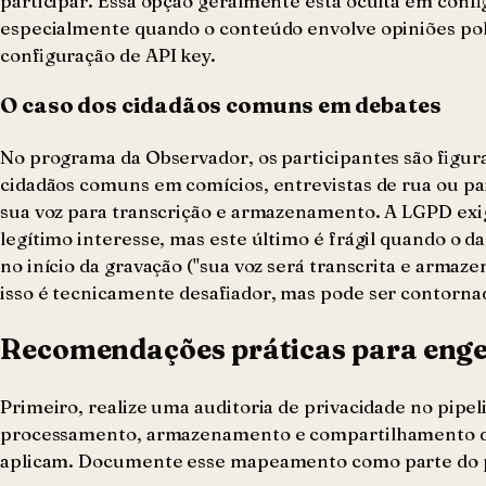
participar. Essa opção geralmente está oculta em confi
especialmente quando o conteúdo envolve opiniões polí
configuração de API key.
O caso dos cidadãos comuns em debates
No programa da Observador, os participantes são figuras
cidadãos comuns em comícios, entrevistas de rua ou pa
sua voz para transcrição e armazenamento. A LGPD exig
legítimo interesse, mas este último é frágil quando o 
no início da gravação ("sua voz será transcrita e armaz
isso é tecnicamente desafiador, mas pode ser contorna
Recomendações práticas para enge
Primeiro, realize uma auditoria de privacidade no pipel
processamento, armazenamento e compartilhamento de áu
aplicam. Documente esse mapeamento como parte do p