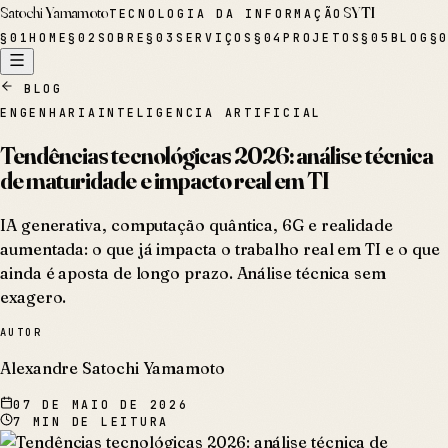
Satochi Yamamoto
SYTI
TECNOLOGIA DA INFORMAÇÃO
§
01
HOME
§
02
SOBRE
§
03
SERVIÇOS
§
04
PROJETOS
§
05
BLOG
§
BLOG
ENGENHARIA
INTELIGENCIA ARTIFICIAL
Tendências tecnológicas 2026: análise técnica
de maturidade e impacto real em TI
IA generativa, computação quântica, 6G e realidade
aumentada: o que já impacta o trabalho real em TI e o que
ainda é aposta de longo prazo. Análise técnica sem
exagero.
AUTOR
Alexandre Satochi Yamamoto
07 DE MAIO DE 2026
7
MIN DE LEITURA