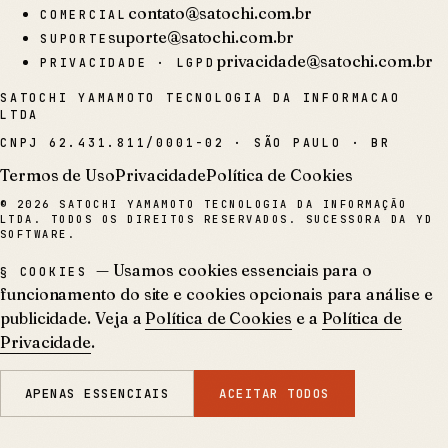
contato@satochi.com.br
COMERCIAL
suporte@satochi.com.br
SUPORTE
privacidade@satochi.com.br
PRIVACIDADE · LGPD
SATOCHI YAMAMOTO TECNOLOGIA DA INFORMACAO
LTDA
CNPJ
62.431.811/0001-02
·
SÃO PAULO · BR
Termos de Uso
Privacidade
Política de Cookies
©
2026
SATOCHI YAMAMOTO TECNOLOGIA DA INFORMAÇÃO
LTDA. TODOS OS DIREITOS RESERVADOS. SUCESSORA DA YD
SOFTWARE.
— Usamos cookies essenciais para o
§ COOKIES
funcionamento do site e cookies opcionais para análise e
publicidade. Veja a
Política de Cookies
e a
Política de
Privacidade
.
APENAS ESSENCIAIS
ACEITAR TODOS