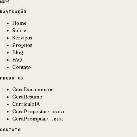
NAVEGAÇÃO
Home
Sobre
Serviços
Projetos
Blog
FAQ
Contato
PRODUTOS
GeraDocumentos
GeraResumo
CurriculoIA
GeraProposta
EM BREVE
GeraPrompts
EM BREVE
CONTATO