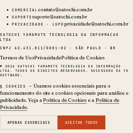
contato@satochi.com.br
COMERCIAL
suporte@satochi.com.br
SUPORTE
privacidade@satochi.com.br
PRIVACIDADE · LGPD
SATOCHI YAMAMOTO TECNOLOGIA DA INFORMACAO
LTDA
CNPJ
62.431.811/0001-02
·
SÃO PAULO · BR
Termos de Uso
Privacidade
Política de Cookies
©
2026
SATOCHI YAMAMOTO TECNOLOGIA DA INFORMAÇÃO
LTDA. TODOS OS DIREITOS RESERVADOS. SUCESSORA DA YD
SOFTWARE.
— Usamos cookies essenciais para o
§ COOKIES
funcionamento do site e cookies opcionais para análise e
publicidade. Veja a
Política de Cookies
e a
Política de
Privacidade
.
APENAS ESSENCIAIS
ACEITAR TODOS