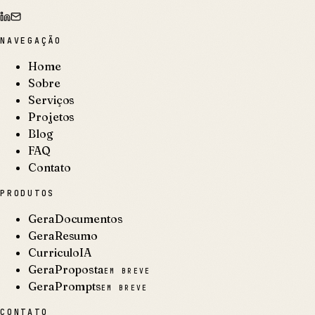
NAVEGAÇÃO
Home
Sobre
Serviços
Projetos
Blog
FAQ
Contato
PRODUTOS
GeraDocumentos
GeraResumo
CurriculoIA
GeraProposta
EM BREVE
GeraPrompts
EM BREVE
CONTATO