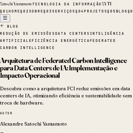
Satochi Yamamoto
SYTI
TECNOLOGIA DA INFORMAÇÃO
§
01
HOME
§
02
SOBRE
§
03
SERVIÇOS
§
04
PROJETOS
§
05
BLOG
§
BLOG
REDUÇÃO DE EMISSÕES
DATA CENTERS
INTELIGÊNCIA
ARTIFICIAL
EFICIÊNCIA ENERGÉTICA
FEDERATED
CARBON INTELLIGENCE
Arquitetura de Federated Carbon Intelligence
para Data Centers de IA: Implementação e
Impacto Operacional
Descubra como a arquitetura FCI reduz emissões em data
centers de IA, otimizando eficiência e sustentabilidade sem
troca de hardware.
AUTOR
Alexandre Satochi Yamamoto