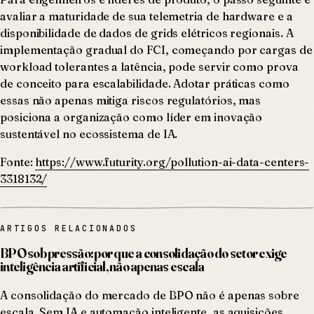
avaliar a maturidade de sua telemetria de hardware e a
disponibilidade de dados de grids elétricos regionais. A
implementação gradual do FCI, começando por cargas de
workload tolerantes a latência, pode servir como prova
de conceito para escalabilidade. Adotar práticas como
essas não apenas mitiga riscos regulatórios, mas
posiciona a organização como líder em inovação
sustentável no ecossistema de IA.
Fonte:
https://www.futurity.org/pollution-ai-data-centers-
3318132/
ARTIGOS RELACIONADOS
BPO sob pressão: por que a consolidação do setor exige
inteligência artificial, não apenas escala
A consolidação do mercado de BPO não é apenas sobre
escala. Sem IA e automação inteligente, as aquisições