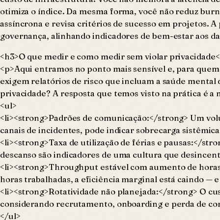
otimiza o índice. Da mesma forma, você não reduz burn
assíncrona e revisa critérios de sucesso em projetos. A
governança, alinhando indicadores de bem-estar aos d
<h3>O que medir e como medir sem violar privacidade
<p>Aqui entramos no ponto mais sensível e, para quem 
exigem relatórios de risco que incluam a saúde mental 
privacidade? A resposta que temos visto na prática é a
<ul>
<li><strong>Padrões de comunicação:</strong> Um vol
canais de incidentes, pode indicar sobrecarga sistêmica
<li><strong>Taxa de utilização de férias e pausas:</st
descanso são indicadores de uma cultura que desincent
<li><strong>Throughput estável com aumento de horas
horas trabalhadas, a eficiência marginal está caindo — e
<li><strong>Rotatividade não planejada:</strong> O cu
considerando recrutamento, onboarding e perda de co
</ul>