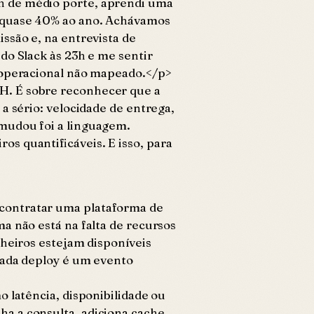
h de médio porte, aprendi uma
— quase 40% ao ano. Achávamos
ssão e, na entrevista de
do Slack às 23h e me sentir
o operacional não mapeado.</p>
H. É sobre reconhecer que a
a sério: velocidade de entrega,
 mudou foi a linguagem.
s quantificáveis. E isso, para
 contratar uma plataforma de
a não está na falta de recursos
nheiros estejam disponíveis
cada deploy é um evento
 latência, disponibilidade ou
a a consulta, adiciona cache,