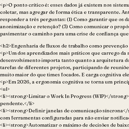
<p>O ponto crítico é: esses dados já existem nos sistem
coletar, mas agregar de forma ética e transparente. A
responder a três perguntas: (1) Como garantir que os da
anonimização e retenção? (3) Como comunicar o propósi
pavimentar o caminho para uma crise de confiança que a
<h2>Engenharia de fluxos de trabalho como prevenção 
<p>Um dos aprendizados mais práticos que carrego da m
desenvolvimento importa tanto quanto a arquitetura d
tarefas de diferentes projetos, participando de reuni
muito maior do que times focados. E carga cognitiva e
<p>Em 2026, a ergonomia cognitiva se torna um princípio
<ul>
<li><strong>Limitar o Work In Progress (WIP)</strong
pendente.</li>
<li><strong>Definir janelas de comunicação síncrona</st
com ferramentas configuradas para não enviar notificaç
<li><strong>Automatizar o máximo de decisões de baixo 