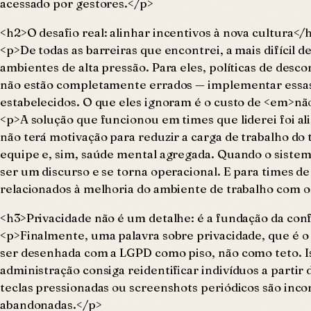
acessado por gestores.</p>
<h2>O desafio real: alinhar incentivos à nova cultura</
<p>De todas as barreiras que encontrei, a mais difícil d
ambientes de alta pressão. Para eles, políticas de des
não estão completamente errados — implementar essas
estabelecidos. O que eles ignoram é o custo de <em>n
<p>A solução que funcionou em times que liderei foi al
não terá motivação para reduzir a carga de trabalho do 
equipe e, sim, saúde mental agregada. Quando o sistema
ser um discurso e se torna operacional. E para times de
relacionados à melhoria do ambiente de trabalho com 
<h3>Privacidade não é um detalhe: é a fundação da con
<p>Finalmente, uma palavra sobre privacidade, que é o t
ser desenhada com a LGPD como piso, não como teto. Is
administração consiga reidentificar indivíduos a part
teclas pressionadas ou screenshots periódicos são inc
abandonadas.</p>