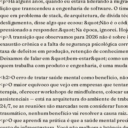
<p>Há alguns anos, quando eu estava liderando a migr
lição que transcendeu a engenharia de software. O ti
que era problema de stack, de arquitetura, de dívida t
desligamento, disse algo que ecoou: &quot;Não é o códi
pressionado a responder.&quot; Na época, ignorei. Hoj
<p>A transição que observamos para 2026 não é sobre 
exaustão crônica e a falta de segurança psicológica co
taxa de defeitos em produção, retenção de conhecimen
Deixamos de falar em &quot;bem-estar&quot; como um con
quem trabalha com produto e engenharia, é uma mudan
<h2>O erro de tratar saúde mental como benefício, não
<p>O maior equívoco que vejo em empresas que tentam
terapia, oferecer workshops de mindfulness, colocar um
assistenciais — está na arquitetura do ambiente de tra
24/7, se as reuniões são marcadas sem considerar fuso
traumático, nenhum benefício vai resolver a causa raiz
<p>O que aprendi na prática é que a saúde mental preci
custo de infraestrutura. Você não melhora a latência 