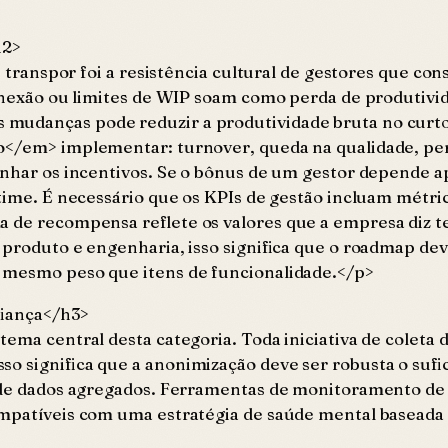
h2>
e transpor foi a resistência cultural de gestores que co
conexão ou limites de WIP soam como perda de produtivid
 mudanças pode reduzir a produtividade bruta no curt
ão</em> implementar: turnover, queda na qualidade, pe
inhar os incentivos. Se o bônus de um gestor depende a
time. É necessário que os KPIs de gestão incluam métric
 de recompensa reflete os valores que a empresa diz te
 produto e engenharia, isso significa que o roadmap deve
o mesmo peso que itens de funcionalidade.</p>
fiança</h3>
ema central desta categoria. Toda iniciativa de coleta 
so significa que a anonimização deve ser robusta o su
ir de dados agregados. Ferramentas de monitoramento de
ompatíveis com uma estratégia de saúde mental baseada