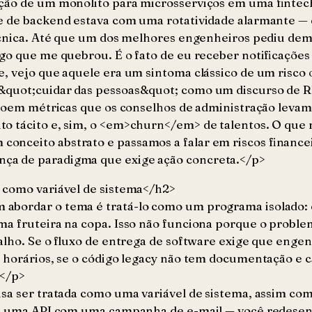
ação de um monolito para microsserviços em uma fintec
me de backend estava com uma rotatividade alarmante 
écnica. Até que um dos melhores engenheiros pediu demi
go que me quebrou. É o fato de eu receber notificações 
e, vejo que aquele era um sintoma clássico de um risc
&quot;cuidar das pessoas&quot; como um discurso de R
rroem métricas que os conselhos de administração levam 
to tácito e, sim, o <em>churn</em> de talentos. O que
ceito abstrato e passamos a falar em riscos financeiro
ça de paradigma que exige ação concreta.</p>
 como variável de sistema</h2>
 abordar o tema é tratá-lo como um programa isolado:
a fruteira na copa. Isso não funciona porque o problem
balho. Se o fluxo de entrega de software exige que enge
s horários, se o código legacy não tem documentação e 
.</p>
sa ser tratada como uma variável de sistema, assim como
de uma API com uma campanha de e-mail — você redesenh