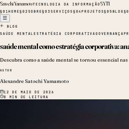
Satochi Yamamoto
SYTI
TECNOLOGIA DA INFORMAÇÃO
§
01
HOME
§
02
SOBRE
§
03
SERVIÇOS
§
04
PROJETOS
§
05
BLOG
§
BLOG
SAÚDE MENTAL
ESTRATÉGIA CORPORATIVA
GOVERNANÇA
P
saúde mental como estratégia corporativa: an
Descubra como a saúde mental se tornou essencial nas
AUTOR
Alexandre Satochi Yamamoto
12 DE MAIO DE 2026
8
MIN DE LEITURA