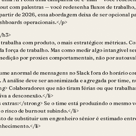
out com palestras — você redesenha fluxos de trabalho,
 partir de 2026, essa abordagem deixa de ser opcional p
ashboards operacionais.</p>
</h3>
trabalha com produto, o mais estratégico: métricas. C
da força de trabalho. Mas como medir algo intangível s
 medição por proxies comportamentais, não por autoaval
ume anormal de mensagens no Slack fora do horário co
. A análise deve ser anonimizada e agregada por time, n
rong> Colaboradores que não tiram férias ou que trabal
iva a desconexão.</li>
 extras:</strong> Se o time está produzindo o mesmo 
 o risco de burnout subindo.</li>
sto de substituir um engenheiro sênior é estimado entr
nhecimento.</li>