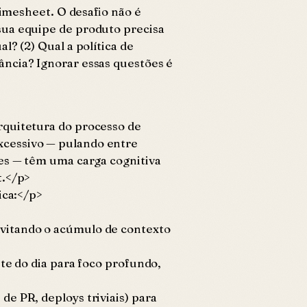
timesheet. O desafio não é
sua equipe de produto precisa
? (2) Qual a política de
ância? Ignorar essas questões é
rquitetura do processo de
xcessivo — pulando entre
tes — têm uma carga cognitiva
t.</p>
ica:</p>
evitando o acúmulo de contexto
te do dia para foco profundo,
e PR, deploys triviais) para