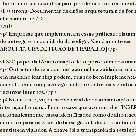
liberar energia cognitiva para problemas que realment
<li><strong>Documentar decisões arquiteturais de form
alinhamento.</li>
</ul>
<p>Empresas que implementam essas práticas relatam 
de entrega e na qualidade do código. Não é uma troca
ARQUITETURA DE FLUXO DE TRABALHO]</p>
<h3>O papel da IA: automação de suporte sem desuma
<p>Outra tendência que merece análise cuidadosa é o 
em machine learning podem, quando bem implementados
consulta com um psicólogo pode se sentir mais confort
recursos internos.</p>
<p>No entanto, vejo um risco real de desumanização se 
interação humana. Em um case que acompanhei [IN
automaticamente casos identificados como de alto risc
anônima para os casos de baixa gravidade. O resultado
sentissem vigiados. A chave foi a transparência total 