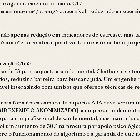
e exigem raciocínio humano.</li>
a assíncrona</strong> e acessível, reduzindo a necessi
não apenas redução em indicadores de estresse, mas 
 — é um efeito colateral positivo de um sistema bem p
nização</h3>
uso de IA para suporte à saúde mental. Chatbots e sis
, reduzir a barreira para buscar ajuda. Um engenhei
ável interagindo com um bot que oferece técnicas de re
essa for a única camada de suporte. A IA deve ser um t
SERIR EXEMPLO ANONIMIZADO], a empresa implemento
o para um profissional de saúde mental, mas mantinha 
 foi um aumento de 30% na procura por apoio psicológic
sobre o funcionamento do algoritmo e a garantia de que 