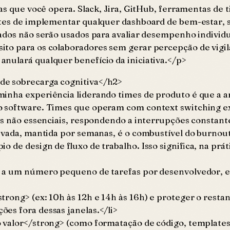
as que você opera. Slack, Jira, GitHub, ferramentas de 
ntes de implementar qualquer dashboard de bem-estar, 
dos não serão usados para avaliar desempenho individual
to para os colaboradores sem gerar percepção de vigil
nulará qualquer benefício da iniciativa.</p>
de sobrecarga cognitiva</h2>
inha experiência liderando times de produto é que a a
o software. Times que operam com context switching e
ões não essenciais, respondendo a interrupções constan
levada, mantida por semanas, é o combustível do burnou
 de design de fluxo de trabalho. Isso significa, na prát
> a um número pequeno de tarefas por desenvolvedor, 
rong> (ex: 10h às 12h e 14h às 16h) e proteger o restan
ões fora dessas janelas.</li>
valor</strong> (como formatação de código, templates d