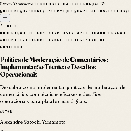
Satochi Yamamoto
SYTI
TECNOLOGIA DA INFORMAÇÃO
§
01
HOME
§
02
SOBRE
§
03
SERVIÇOS
§
04
PROJETOS
§
05
BLOG
§
BLOG
MODERAÇÃO DE COMENTÁRIOS
IA APLICADA
MODERAÇÃO
AUTOMATIZADA
COMPLIANCE LEGAL
GESTÃO DE
CONTEÚDO
Política de Moderação de Comentários:
Implementação Técnica e Desafios
Operacionais
Descubra como implementar políticas de moderação de
comentários com técnicas eficazes e desafios
operacionais para plataformas digitais.
AUTOR
Alexandre Satochi Yamamoto