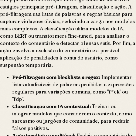
estágios principais: pré-filtragem, classificação e ação. A
pré-filtragem usa listas de palavras e regras básicas para
capturar violações óbvias, reduzindo a carga nos modelos
mais complexos. A classificação utiliza modelos de IA,
como BERT ou transformers fine-tuned, para analisar o
contexto do comentário e detectar ofensas sutis. Por fim, a
ação envolve a exclusão do comentário e a possível
aplicação de penalidades à conta do usuário, como
suspensão temporária.
Pré-filtragem com blocklists e regex:
Implementar
listas atualizáveis de palavras proibidas e expressões
regulares para variações comuns, como "f*ck" ou
"fdp".
Classificação com IA contextual:
Treinar ou
integrar modelos que considerem o contexto, como
sarcasmo ou jargões de comunidade, para reduzir
falsos positivos.
Ação imediata e auditável:
Excluir o comentário do