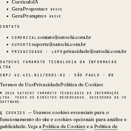
CurriculoIA
GeraProposta
EM BREVE
GeraPrompts
EM BREVE
CONTATO
contato@satochi.com.br
COMERCIAL
suporte@satochi.com.br
SUPORTE
privacidade@satochi.com.br
PRIVACIDADE · LGPD
SATOCHI YAMAMOTO TECNOLOGIA DA INFORMACAO
LTDA
CNPJ
62.431.811/0001-02
·
SÃO PAULO · BR
Termos de Uso
Privacidade
Política de Cookies
©
2026
SATOCHI YAMAMOTO TECNOLOGIA DA INFORMAÇÃO
LTDA. TODOS OS DIREITOS RESERVADOS. SUCESSORA DA YD
SOFTWARE.
— Usamos cookies essenciais para o
§ COOKIES
funcionamento do site e cookies opcionais para análise e
publicidade. Veja a
Política de Cookies
e a
Política de