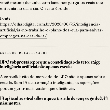
você mesmo desenha com base nos gargalos reais que
enfrenta no dia a dia. O resto é ruído.
Fonte:
https://olhardigital.com.br/2026/06/25/inteligencia-
artificial/ia-no-trabalho-o-plano-dos-eua-para-salvar-
empregos-na-era-da-ia/
ARTIGOS RELACIONADOS
BPO sob pressão: por que a consolidação do setor exige
inteligência artificial, não apenas escala
A consolidação do mercado de BPO não é apenas sobre
escala. Sem IA e automação inteligente, as aquisições
podem gerar mais custos que eficiência.
IA aplicada e o trabalho: o que a taxa de desemprego de 5,4%
não mostra