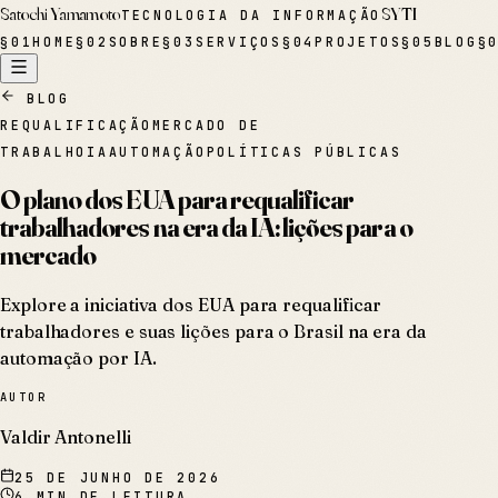
Satochi Yamamoto
SYTI
TECNOLOGIA DA INFORMAÇÃO
§
01
HOME
§
02
SOBRE
§
03
SERVIÇOS
§
04
PROJETOS
§
05
BLOG
§
BLOG
REQUALIFICAÇÃO
MERCADO DE
TRABALHO
IA
AUTOMAÇÃO
POLÍTICAS PÚBLICAS
O plano dos EUA para requalificar
trabalhadores na era da IA: lições para o
mercado
Explore a iniciativa dos EUA para requalificar
trabalhadores e suas lições para o Brasil na era da
automação por IA.
AUTOR
Valdir Antonelli
25 DE JUNHO DE 2026
6
MIN DE LEITURA