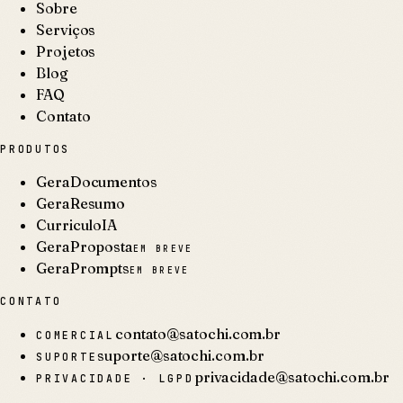
Sobre
Serviços
Projetos
Blog
FAQ
Contato
PRODUTOS
GeraDocumentos
GeraResumo
CurriculoIA
GeraProposta
EM BREVE
GeraPrompts
EM BREVE
CONTATO
contato@satochi.com.br
COMERCIAL
suporte@satochi.com.br
SUPORTE
privacidade@satochi.com.br
PRIVACIDADE · LGPD