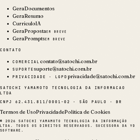
GeraDocumentos
GeraResumo
CurriculoIA
GeraProposta
EM BREVE
GeraPrompts
EM BREVE
CONTATO
contato@satochi.com.br
COMERCIAL
suporte@satochi.com.br
SUPORTE
privacidade@satochi.com.br
PRIVACIDADE · LGPD
SATOCHI YAMAMOTO TECNOLOGIA DA INFORMACAO
LTDA
CNPJ
62.431.811/0001-02
·
SÃO PAULO · BR
Termos de Uso
Privacidade
Política de Cookies
©
2026
SATOCHI YAMAMOTO TECNOLOGIA DA INFORMAÇÃO
LTDA. TODOS OS DIREITOS RESERVADOS. SUCESSORA DA YD
SOFTWARE.