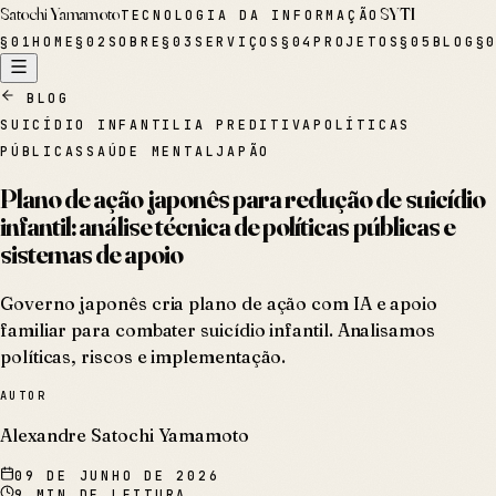
Satochi Yamamoto
SYTI
TECNOLOGIA DA INFORMAÇÃO
§
01
HOME
§
02
SOBRE
§
03
SERVIÇOS
§
04
PROJETOS
§
05
BLOG
§
BLOG
SUICÍDIO INFANTIL
IA PREDITIVA
POLÍTICAS
PÚBLICAS
SAÚDE MENTAL
JAPÃO
Plano de ação japonês para redução de suicídio
infantil: análise técnica de políticas públicas e
sistemas de apoio
Governo japonês cria plano de ação com IA e apoio
familiar para combater suicídio infantil. Analisamos
políticas, riscos e implementação.
AUTOR
Alexandre Satochi Yamamoto
09 DE JUNHO DE 2026
9
MIN DE LEITURA