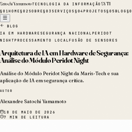
Satochi Yamamoto
SYTI
TECNOLOGIA DA INFORMAÇÃO
§
01
HOME
§
02
SOBRE
§
03
SERVIÇOS
§
04
PROJETOS
§
05
BLOG
§
BLOG
IA EM HARDWARE
SEGURANÇA NACIONAL
PERIDOT
NIGHT
PROCESSAMENTO LOCAL
FUSÃO DE SENSORES
Arquitetura de IA em Hardware de Segurança:
Análise do Módulo Peridot Night
Análise do Módulo Peridot Night da Maris-Tech e sua
aplicação de IA em segurança crítica.
AUTOR
Alexandre Satochi Yamamoto
18 DE MAIO DE 2026
7
MIN DE LEITURA