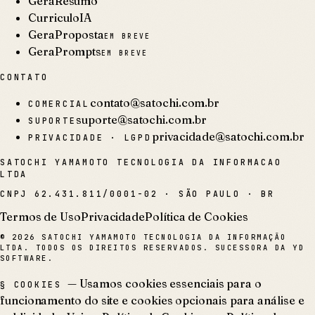
GeraResumo
CurriculoIA
GeraProposta
EM BREVE
GeraPrompts
EM BREVE
CONTATO
contato@satochi.com.br
COMERCIAL
suporte@satochi.com.br
SUPORTE
privacidade@satochi.com.br
PRIVACIDADE · LGPD
SATOCHI YAMAMOTO TECNOLOGIA DA INFORMACAO
LTDA
CNPJ
62.431.811/0001-02
·
SÃO PAULO · BR
Termos de Uso
Privacidade
Política de Cookies
©
2026
SATOCHI YAMAMOTO TECNOLOGIA DA INFORMAÇÃO
LTDA. TODOS OS DIREITOS RESERVADOS. SUCESSORA DA YD
SOFTWARE.
— Usamos cookies essenciais para o
§ COOKIES
funcionamento do site e cookies opcionais para análise e