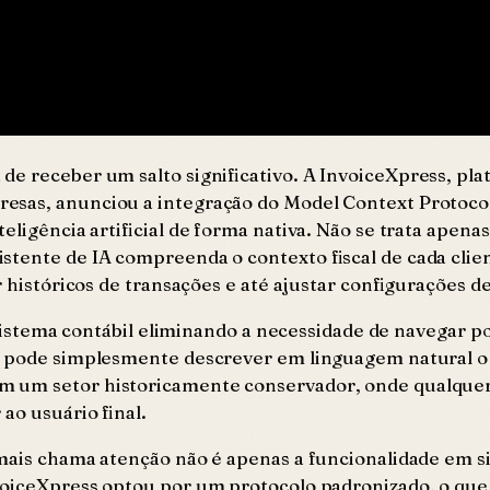
de receber um salto significativo. A InvoiceXpress, pl
resas, anunciou a integração do Model Context Protoco
eligência artificial de forma nativa. Não se trata apen
stente de IA compreenda o contexto fiscal de cada clie
 históricos de transações e até ajustar configurações de
o sistema contábil eliminando a necessidade de navegar 
io pode simplesmente descrever em linguagem natural o
m um setor historicamente conservador, onde qualquer
ao usuário final.
mais chama atenção não é apenas a funcionalidade em si
nvoiceXpress optou por um protocolo padronizado, o q