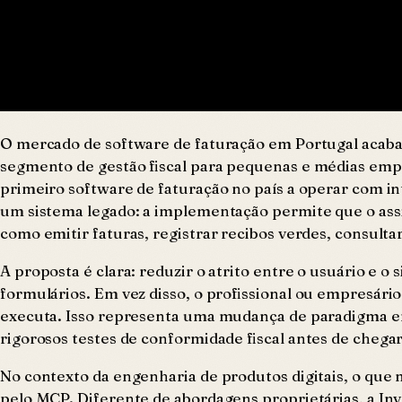
O mercado de software de faturação em Portugal acaba 
segmento de gestão fiscal para pequenas e médias emp
primeiro software de faturação no país a operar com int
um sistema legado: a implementação permite que o assi
como emitir faturas, registrar recibos verdes, consultar
A proposta é clara: reduzir o atrito entre o usuário e 
formulários. Em vez disso, o profissional ou empresár
executa. Isso representa uma mudança de paradigma e
rigorosos testes de conformidade fiscal antes de chegar 
No contexto da engenharia de produtos digitais, o que 
pelo MCP. Diferente de abordagens proprietárias, a I