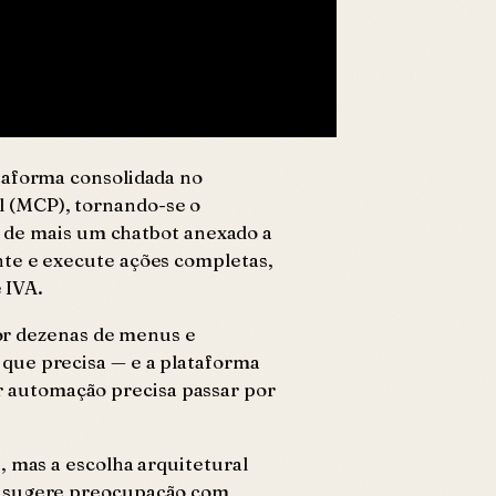
ataforma consolidada no
l (MCP), tornando-se o
as de mais um chatbot anexado a
nte e execute ações completas,
 IVA.
por dezenas de menus e
 que precisa — e a plataforma
 automação precisa passar por
, mas a escolha arquitetural
ue sugere preocupação com