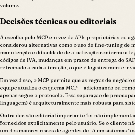
volume.
Decisões técnicas ou editoriais
A escolha pelo MCP em vez de APIs proprietárias ou ag
considerou alternativas como o uso de fine-tuning de m
manutenção e dificuldade de atualização conforme a leg
códigos de IVA, mudanças em prazos de entrega do SAF-T
retreinado a cada alteração, o que é logisticamente in
Em vez disso, o MCP permite que as regras de negócio 
equipe atualiza o esquema MCP — adicionando ou remo
apenas segue o protocolo. Essa separação de preocupaç
linguagem) é arquiteturalmente mais robusta para sis
Outra decisão editorial importante foi não implementar
fornecidos explicitamente pelo usuário. Se o cliente nã
um dos maiores riscos de agentes de IA em sistemas fi