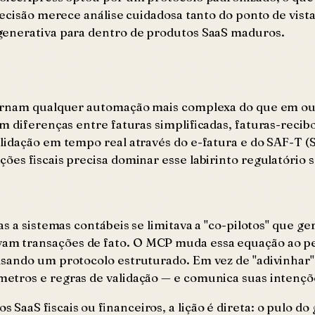
decisão merece análise cuidadosa tanto do ponto de vist
generativa para dentro de produtos SaaS maduros.
 tornam qualquer automação mais complexa do que em o
 diferenças entre faturas simplificadas, faturas-recibo
idação em tempo real através do e-fatura e do SAF-T (St
ões fiscais precisa dominar esse labirinto regulatório 
s a sistemas contábeis se limitava a "co-pilotos" que g
m transações de fato. O MCP muda essa equação ao pe
usando um protocolo estruturado. Em vez de "adivinhar
tros e regras de validação — e comunica suas intençõe
aaS fiscais ou financeiros, a lição é direta: o pulo do