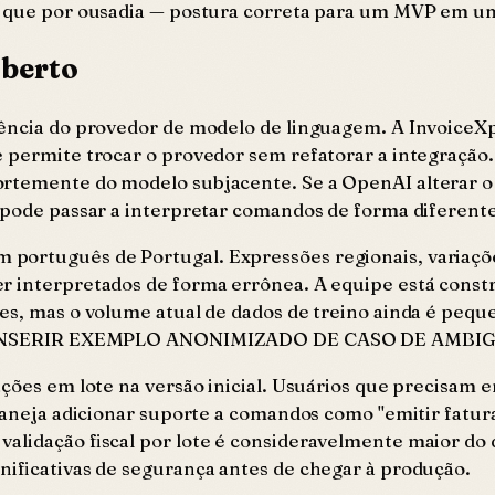
o que por ousadia — postura correta para um MVP em um
aberto
ndência do provedor de modelo de linguagem. A Invoice
 permite trocar o provedor sem refatorar a integração. 
fortemente do modelo subjacente. Se a OpenAI alterar
 pode passar a interpretar comandos de forma diferente
ortuguês de Portugal. Expressões regionais, variações 
r interpretados de forma errônea. A equipe está const
es, mas o volume atual de dados de treino ainda é peque
cal. [INSERIR EXEMPLO ANONIMIZADO DE CASO DE AMBI
ções em lote na versão inicial. Usuários que precisam e
laneja adicionar suporte a comandos como "emitir fatura
alidação fiscal por lote é consideravelmente maior do 
nificativas de segurança antes de chegar à produção.