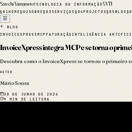
Satochi Yamamoto
SYTI
TECNOLOGIA DA INFORMAÇÃO
§
01
HOME
§
02
SOBRE
§
03
SERVIÇOS
§
04
PROJETOS
§
05
BLOG
§
BLOG
INVOICEXPRESS
MCP
FATURAÇÃO
INTELIGÊNCIA ARTIFIC
InvoiceXpress integra MCP e se torna o prime
Descubra como o InvoiceXpress se tornou o primeiro so
AUTOR
Mário Sousa
30 DE JUNHO DE 2026
9
MIN DE LEITURA