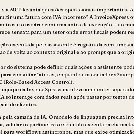
as via MCP levanta questões operacionais importantes. A
 emitir uma fatura com IVA incorreto? A InvoiceXpress
metros e o usuário confirma antes da execução — ao men
ece sensata para um setor onde erros fiscais podem re
ção executada pelo assistente é registrada com timest
ão de volta ao contexto original e ao prompt que a origi
r do sistema pode definir quais ações o assistente pode
 para consultar faturas, enquanto um contador sênior p
 (Role-Based Access Control).
 equipe da InvoiceXpress manteve ambientes separado
 só interage com dados reais após passar por testes de
is de clientes.
da pela camada de IA. O modelo de linguagem precisa in
a, validar os parâmetros e só então executar a chamada.
el para workflows assíncronos, mas que exige otimização