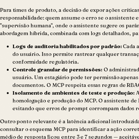
Para times de produto, a decisão de expor ações crític
responsabilidade: quem assume o erro se o assistente
"supervisão humana", onde o assistente sugere os parâ
abordagem híbrida, combinada com logs detalhados, par
Logs de auditoria habilitados por padrão:
Cada a
do usuário. Isso permite rastrear qualquer transaç
conformidade regulatória.
Controle granular de permissões:
O administrado
usuário. Um estagiário pode ter permissão apenas
documentos. O MCP respeita essas regras de RBAC
Isolamento de ambientes de teste e produção:
A
homologação e produção do MCP. O assistente de IA
evitando que erros de prompt corrompam dados rea
Outro ponto relevante é a latência adicional introduzi
consultar o esquema MCP para identificar a ação corret
médio de resposta ficou entre 3 e 7 segundos — aceitáv