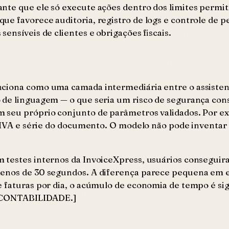
te que ele só execute ações dentro dos limites permiti
e favorece auditoria, registro de logs e controle de p
ensíveis de clientes e obrigações fiscais.
ciona como uma camada intermediária entre o assistent
 de linguagem — o que seria um risco de segurança con
m seu próprio conjunto de parâmetros validados. Por ex
de IVA e série do documento. O modelo não pode invent
 testes internos da InvoiceXpress, usuários conseguir
enos de 30 segundos. A diferença parece pequena em es
e faturas por dia, o acúmulo de economia de tempo é s
CONTABILIDADE.]