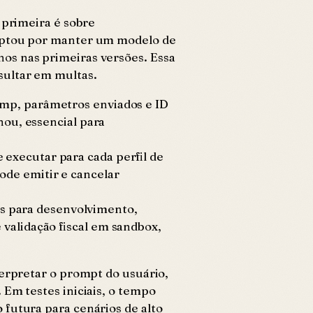
 primeira é sobre
 optou por manter um modelo de
os nas primeiras versões. Essa
sultar em multas.
amp, parâmetros enviados e ID
nou, essencial para
 executar para cada perfil de
ode emitir e cancelar
s para desenvolvimento,
 validação fiscal em sandbox,
terpretar o prompt do usuário,
 Em testes iniciais, o tempo
 futura para cenários de alto