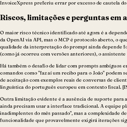
InvoiceXpress preferiu errar por excesso de cautela d
Riscos, limitações e perguntas em 
O maior risco técnico identificado até agora é a depe
da OpenAI via API, mas o MCP é protocolo aberto, o que
qualidade da interpretação do prompt ainda depende 
(como já ocorreu com versões anteriores), o assistente
Há também o desafio de lidar com prompts ambíguos em p
comandos como "faz aí um recibo para o João" podem se
de aceitação com exemplos reais de conversas de client
linguística do português europeu em contexto fis
Outra limitação evidente é a ausência de suporte para a
ainda precisam usar a interface tradicional. A equipe p
inadimplentes do mês passado", mas a complexidade de v
funcionalidade que provavelmente exigirá iterações sig