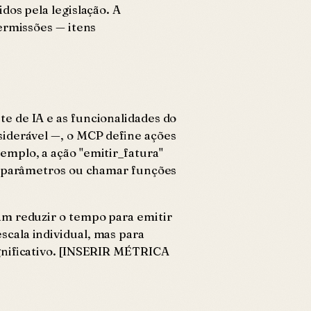
dos pela legislação. A
ermissões — itens
e de IA e as funcionalidades do
siderável —, o MCP define ações
emplo, a ação "emitir_fatura"
ar parâmetros ou chamar funções
am reduzir o tempo para emitir
cala individual, mas para
ignificativo. [INSERIR MÉTRICA