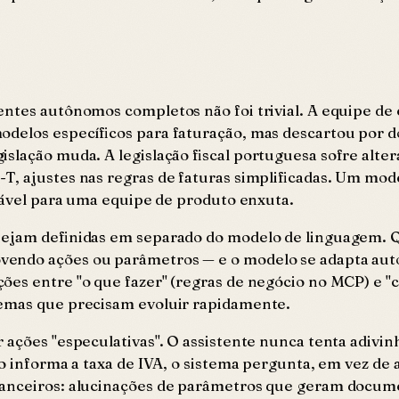
entes autônomos completos não foi trivial. A equipe de
odelos específicos para faturação, mas descartou por d
islação muda. A legislação fiscal portuguesa sofre alte
, ajustes nas regras de faturas simplificadas. Um mode
viável para uma equipe de produto enxuta.
sejam definidas em separado do modelo de linguagem. Q
vendo ações ou parâmetros — e o modelo se adapta aut
ões entre "o que fazer" (regras de negócio no MCP) e "
temas que precisam evoluir rapidamente.
 ações "especulativas". O assistente nunca tenta adivi
o informa a taxa de IVA, o sistema pergunta, em vez de a
nanceiros: alucinações de parâmetros que geram docume