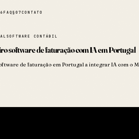
06
FAQ
§
07
CONTATO
IAL
SOFTWARE CONTÁBIL
iro software de faturação com IA em Portugal
ftware de faturação em Portugal a integrar IA com o MC