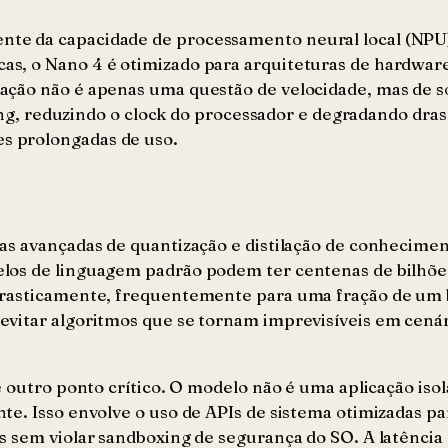
te da capacidade de processamento neural local (NPU)
s, o Nano 4 é otimizado para arquiteturas de hardware
ação não é apenas uma questão de velocidade, mas de 
tling, reduzindo o clock do processador e degradando dr
s prolongadas de uso.
as avançadas de quantização e distilação de conhecime
elos de linguagem padrão podem ter centenas de bilhõe
drasticamente, frequentemente para uma fração de um b
vitar algoritmos que se tornam imprevisíveis em cenár
 outro ponto crítico. O modelo não é uma aplicação isol
te. Isso envolve o uso de APIs de sistema otimizadas pa
 sem violar sandboxing de segurança do SO. A latência 