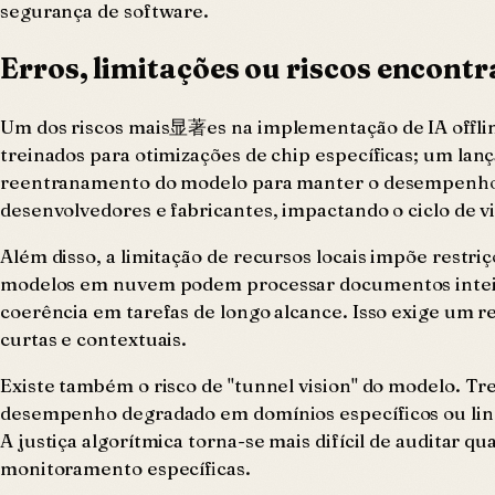
segurança de software.
Erros, limitações ou riscos encont
Um dos riscos mais显著es na implementação de IA offli
treinados para otimizações de chip específicas; um l
reentranamento do modelo para manter o desempenho id
desenvolvedores e fabricantes, impactando o ciclo de v
Além disso, a limitação de recursos locais impõe rest
modelos em nuvem podem processar documentos inteiros
coerência em tarefas de longo alcance. Isso exige um 
curtas e contextuais.
Existe também o risco de "tunnel vision" do modelo. 
desempenho degradado em domínios específicos ou ling
A justiça algorítmica torna-se mais difícil de auditar 
monitoramento específicas.