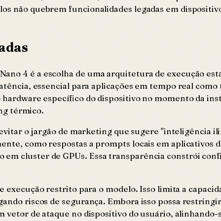
los não quebrem funcionalidades legadas em dispositivo
madas
Nano 4 é a escolha de uma arquitetura de execução est
latência, essencial para aplicações em tempo real como 
o hardware específico do dispositivo no momento da inst
ing térmico.
evitar o jargão de marketing que sugere "inteligência il
mente, como respostas a prompts locais em aplicativos
 em cluster de GPUs. Essa transparência constrói conf
e execução restrito para o modelo. Isso limita a capaci
ando riscos de segurança. Embora isso possa restringir 
um vetor de ataque no dispositivo do usuário, alinhando