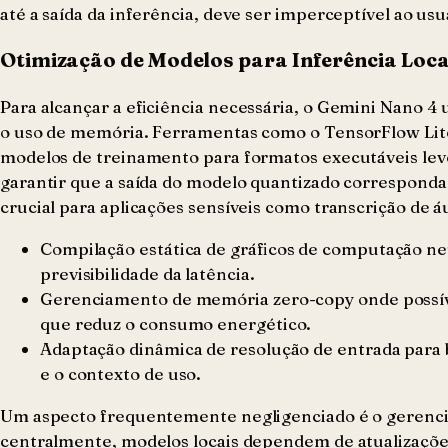
até a saída da inferência, deve ser imperceptível ao us
Otimização de Modelos para Inferência Loca
Para alcançar a eficiência necessária, o Gemini Nano 4
o uso de memória. Ferramentas como o TensorFlow Lite
modelos de treinamento para formatos executáveis leve
garantir que a saída do modelo quantizado corresponda 
crucial para aplicações sensíveis como transcrição de á
Compilação estática de gráficos de computação n
previsibilidade da latência.
Gerenciamento de memória zero-copy onde possíve
que reduz o consumo energético.
Adaptação dinâmica de resolução de entrada para 
e o contexto de uso.
Um aspecto frequentemente negligenciado é o gerenci
centralmente, modelos locais dependem de atualizaçõe