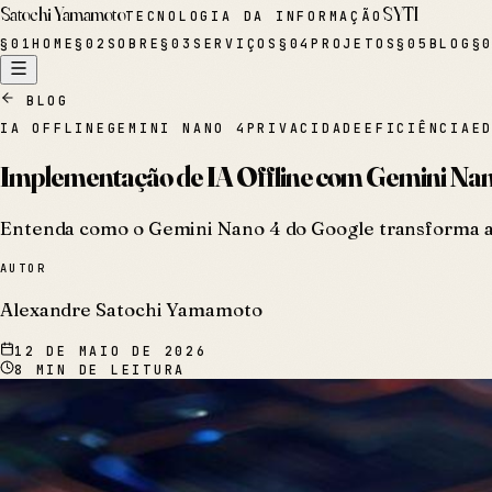
Satochi Yamamoto
SYTI
TECNOLOGIA DA INFORMAÇÃO
§
01
HOME
§
02
SOBRE
§
03
SERVIÇOS
§
04
PROJETOS
§
05
BLOG
§
BLOG
IA OFFLINE
GEMINI NANO 4
PRIVACIDADE
EFICIÊNCIA
E
Implementação de IA Offline com Gemini Nano
Entenda como o Gemini Nano 4 do Google transforma a IA
AUTOR
Alexandre Satochi Yamamoto
12 DE MAIO DE 2026
8
MIN DE LEITURA