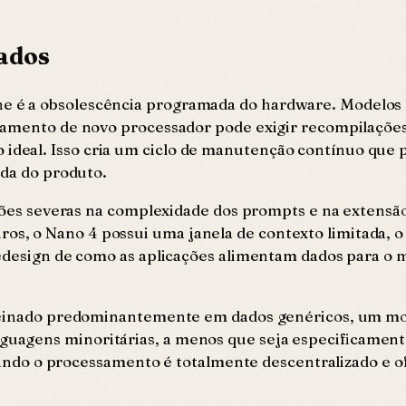
rados
ne é a obsolescência programada do hardware. Modelos
ançamento de novo processador pode exigir recompilaçõ
eal. Isso cria um ciclo de manutenção contínuo que p
ida do produto.
rições severas na complexidade dos prompts e na extens
, o Nano 4 possui uma janela de contexto limitada, o
redesign de como as aplicações alimentam dados para o 
Treinado predominantemente em dados genéricos, um mod
uagens minoritárias, a menos que seja especificamente
quando o processamento é totalmente descentralizado e of