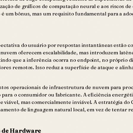
ização de gráficos de computação neural e aos riscos 
o é um bônus, mas um requisito fundamental para a adoç
xpectativa do usuário por respostas instantâneas estão
nuvem oferecem escalabilidade, mas introduzem latênci
ndo que a inferência ocorra no endpoint, no próprio di
ores remotos. Isso reduz a superfície de ataque e alinh
ustos operacionais de infraestrutura de nuvem para pr
o para o consumidor ou fabricante. A eficiência energét
 viável, mas comercialmente inviável. A estratégia do
samento de linguagem natural local, em vez de tentar re
s de Hardware