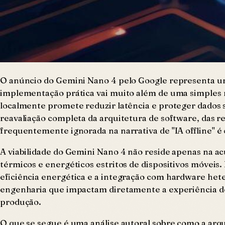
O anúncio do Gemini Nano 4 pelo Google representa um
implementação prática vai muito além de uma simples m
localmente promete reduzir latência e proteger dados 
reavaliação completa da arquitetura de software, das r
frequentemente ignorada na narrativa de "IA offline" é 
A viabilidade do Gemini Nano 4 não reside apenas na a
térmicos e energéticos estritos de dispositivos móveis.
eficiência energética e a integração com hardware he
engenharia que impactam diretamente a experiência do
produção.
O que se segue é uma análise autoral sobre como a arq