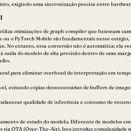
uário, exigindo uma sincronização precisa entre hardwar
l
 utiliza otimizações de graph compiler que fusionam ca
 ou o PyTorch Mobile são fundamentais nesse estágio,
s. No entanto, essa conversão não é automática; ela re
à saída do modelo de alta precisão dentro de uma marge
udio.
eural para eliminar overhead de interpretação em temp
l, evitando cópias desnecessárias de buffers de image
balancear qualidade de inferência e consumo de recurs
amento de estado do modelo. Diferente de modelos em
s via OTA (Over-The-Air). Isso introduz complexidade 