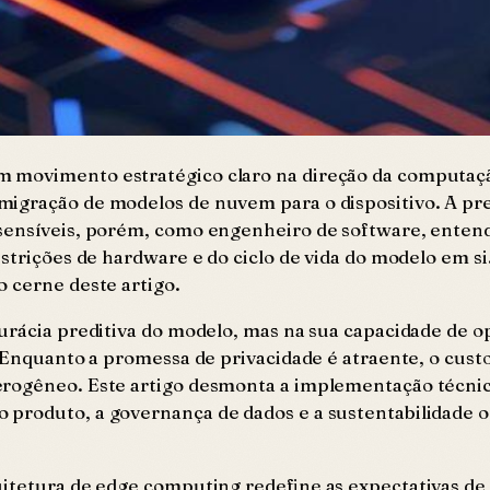
 movimento estratégico claro na direção da computaçã
igração de modelos de nuvem para o dispositivo. A pre
sensíveis, porém, como engenheiro de software, entend
estrições de hardware e do ciclo de vida do modelo em s
o cerne deste artigo.
curácia preditiva do modelo, mas na sua capacidade de 
 Enquanto a promessa de privacidade é atraente, o custo 
terogêneo. Este artigo desmonta a implementação técni
 produto, a governança de dados e a sustentabilidade 
uitetura de edge computing redefine as expectativas d