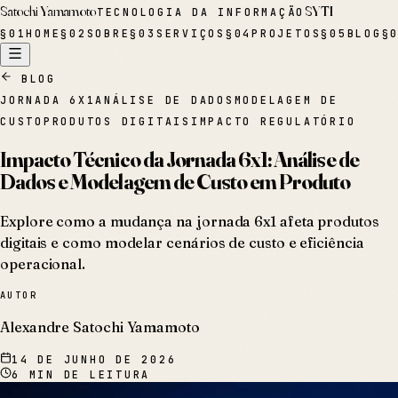
Satochi Yamamoto
SYTI
TECNOLOGIA DA INFORMAÇÃO
§
01
HOME
§
02
SOBRE
§
03
SERVIÇOS
§
04
PROJETOS
§
05
BLOG
§
BLOG
JORNADA 6X1
ANÁLISE DE DADOS
MODELAGEM DE
CUSTO
PRODUTOS DIGITAIS
IMPACTO REGULATÓRIO
Impacto Técnico da Jornada 6x1: Análise de
Dados e Modelagem de Custo em Produto
Explore como a mudança na jornada 6x1 afeta produtos
digitais e como modelar cenários de custo e eficiência
operacional.
AUTOR
Alexandre Satochi Yamamoto
14 DE JUNHO DE 2026
6
MIN DE LEITURA