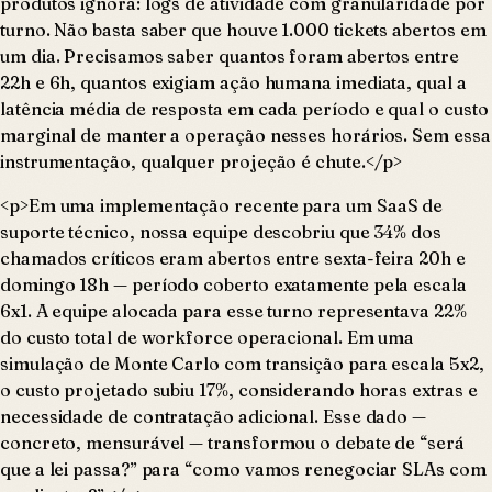
produtos ignora: logs de atividade com granularidade por
turno. Não basta saber que houve 1.000 tickets abertos em
um dia. Precisamos saber quantos foram abertos entre
22h e 6h, quantos exigiam ação humana imediata, qual a
latência média de resposta em cada período e qual o custo
marginal de manter a operação nesses horários. Sem essa
instrumentação, qualquer projeção é chute.</p>
<p>Em uma implementação recente para um SaaS de
suporte técnico, nossa equipe descobriu que 34% dos
chamados críticos eram abertos entre sexta-feira 20h e
domingo 18h — período coberto exatamente pela escala
6x1. A equipe alocada para esse turno representava 22%
do custo total de workforce operacional. Em uma
simulação de Monte Carlo com transição para escala 5x2,
o custo projetado subiu 17%, considerando horas extras e
necessidade de contratação adicional. Esse dado —
concreto, mensurável — transformou o debate de “será
que a lei passa?” para “como vamos renegociar SLAs com