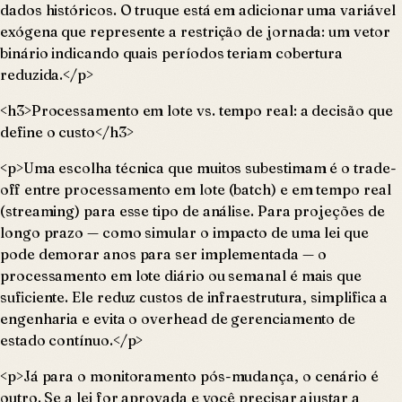
dados históricos. O truque está em adicionar uma variável
exógena que represente a restrição de jornada: um vetor
binário indicando quais períodos teriam cobertura
reduzida.</p>
<h3>Processamento em lote vs. tempo real: a decisão que
define o custo</h3>
<p>Uma escolha técnica que muitos subestimam é o trade-
off entre processamento em lote (batch) e em tempo real
(streaming) para esse tipo de análise. Para projeções de
longo prazo — como simular o impacto de uma lei que
pode demorar anos para ser implementada — o
processamento em lote diário ou semanal é mais que
suficiente. Ele reduz custos de infraestrutura, simplifica a
engenharia e evita o overhead de gerenciamento de
estado contínuo.</p>
<p>Já para o monitoramento pós-mudança, o cenário é
outro. Se a lei for aprovada e você precisar ajustar a