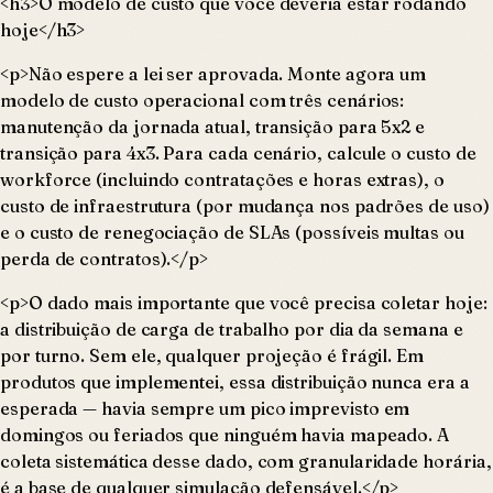
<h3>O modelo de custo que você deveria estar rodando
hoje</h3>
<p>Não espere a lei ser aprovada. Monte agora um
modelo de custo operacional com três cenários:
manutenção da jornada atual, transição para 5x2 e
transição para 4x3. Para cada cenário, calcule o custo de
workforce (incluindo contratações e horas extras), o
custo de infraestrutura (por mudança nos padrões de uso)
e o custo de renegociação de SLAs (possíveis multas ou
perda de contratos).</p>
<p>O dado mais importante que você precisa coletar hoje:
a distribuição de carga de trabalho por dia da semana e
por turno. Sem ele, qualquer projeção é frágil. Em
produtos que implementei, essa distribuição nunca era a
esperada — havia sempre um pico imprevisto em
domingos ou feriados que ninguém havia mapeado. A
coleta sistemática desse dado, com granularidade horária,
é a base de qualquer simulação defensável.</p>