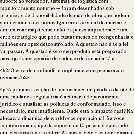
suporte ao vendedor, sistemas de logística com
monitoramento noturno — foram desenhados sob
premissas de disponibilidade de mão de obra que podem
simplesmente evaporar. Ignorar esse sinal de mercado
em um roadmap técnico não é apenas imprudente; é um
erro estratégico que pode custar meses de reengenharia e
milhões em opex descontrolado. A questão não é se a lei
vai passar. A questão é se o seu produto está preparado
para qualquer cenário de redução de jornada.</p>
<h2>O erro de confundir compliance com preparação
técnica</h2>
<p>A primeira reação de muitos times de produto diante de
uma mudança regulatória é acionar o departamento
jurídico e atualizar as políticas de conformidade. Isso é
necessário, mas insuficiente. Onde está o impacto real? Na
alocação dinâmica de workforce operacional. Se você
mantém uma equipe de suporte de 10 pessoas operando
em três turnos para cobrir 24 horas, sete dias por semana,