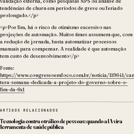
validação externa, como pesquisas NPS ou análise de
tendências de churn em períodos de greve ou feriado
prolongado.</p>
<p>Por fim, há o risco de otimismo excessivo nas
projeções de automação. Muitos times assumem que, com
a redução de jornada, basta automatizar processos
manuais para compensar. A realidade é que automação
tem custo de desenvolvimento</p>
Fonte:
https://www.congressoemfoco.com.br/noticia/119641/ca
tera-semana-dedicada-a-projeto-do-governo-sobre-o-
fim-da-6x1
ARTIGOS RELACIONADOS
Tecnologia contra o tráfico de pessoas: quando a IA vira
ferramenta de saúde pública