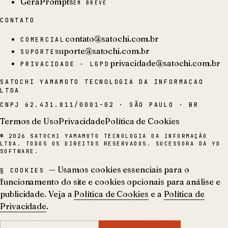
GeraPrompts
EM BREVE
CONTATO
contato@satochi.com.br
COMERCIAL
suporte@satochi.com.br
SUPORTE
privacidade@satochi.com.br
PRIVACIDADE · LGPD
SATOCHI YAMAMOTO TECNOLOGIA DA INFORMACAO
LTDA
CNPJ
62.431.811/0001-02
·
SÃO PAULO · BR
Termos de Uso
Privacidade
Política de Cookies
©
2026
SATOCHI YAMAMOTO TECNOLOGIA DA INFORMAÇÃO
LTDA. TODOS OS DIREITOS RESERVADOS. SUCESSORA DA YD
SOFTWARE.
— Usamos cookies essenciais para o
§ COOKIES
funcionamento do site e cookies opcionais para análise e
publicidade. Veja a
Política de Cookies
e a
Política de
Privacidade
.