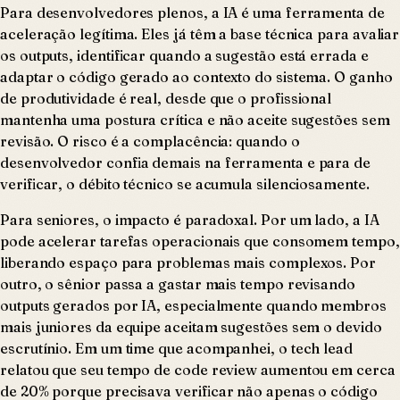
Para desenvolvedores plenos, a IA é uma ferramenta de
aceleração legítima. Eles já têm a base técnica para avaliar
os outputs, identificar quando a sugestão está errada e
adaptar o código gerado ao contexto do sistema. O ganho
de produtividade é real, desde que o profissional
mantenha uma postura crítica e não aceite sugestões sem
revisão. O risco é a complacência: quando o
desenvolvedor confia demais na ferramenta e para de
verificar, o débito técnico se acumula silenciosamente.
Para seniores, o impacto é paradoxal. Por um lado, a IA
pode acelerar tarefas operacionais que consomem tempo,
liberando espaço para problemas mais complexos. Por
outro, o sênior passa a gastar mais tempo revisando
outputs gerados por IA, especialmente quando membros
mais juniores da equipe aceitam sugestões sem o devido
escrutínio. Em um time que acompanhei, o tech lead
relatou que seu tempo de code review aumentou em cerca
de 20% porque precisava verificar não apenas o código