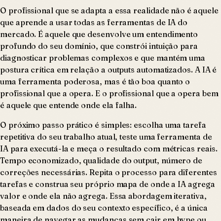
O profissional que se adapta a essa realidade não é aquele
que aprende a usar todas as ferramentas de IA do
mercado. É aquele que desenvolve um entendimento
profundo do seu domínio, que constrói intuição para
diagnosticar problemas complexos e que mantém uma
postura crítica em relação a outputs automatizados. A IA é
uma ferramenta poderosa, mas é tão boa quanto o
profissional que a opera. E o profissional que a opera bem
é aquele que entende onde ela falha.
O próximo passo prático é simples: escolha uma tarefa
repetitiva do seu trabalho atual, teste uma ferramenta de
IA para executá-la e meça o resultado com métricas reais.
Tempo economizado, qualidade do output, número de
correções necessárias. Repita o processo para diferentes
tarefas e construa seu próprio mapa de onde a IA agrega
valor e onde ela não agrega. Essa abordagem iterativa,
baseada em dados do seu contexto específico, é a única
maneira de navegar as mudanças sem cair em hype ou