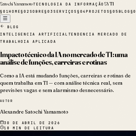
Satochi Yamamoto
SYTI
TECNOLOGIA DA INFORMAÇÃO
§
01
HOME
§
02
SOBRE
§
03
SERVIÇOS
§
04
PROJETOS
§
05
BLOG
§
BLOG
INTELIGENCIA ARTIFICIAL
TENDENCIA MERCADO DE
TRABALHO
IA APLICADA
Impacto técnico da IA no mercado de TI: uma
análise de funções, carreiras e rotinas
Como a IA está mudando funções, carreiras e rotinas de
quem trabalha em TI — com análise técnica real, sem
previsões vagas e sem alarmismo desnecessário.
AUTOR
Alexandre Satochi Yamamoto
30 DE ABRIL DE 2026
18
MIN DE LEITURA