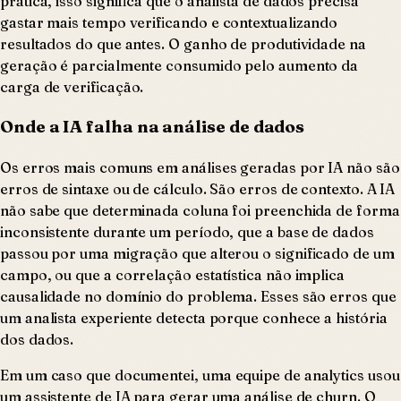
prática, isso significa que o analista de dados precisa
gastar mais tempo verificando e contextualizando
resultados do que antes. O ganho de produtividade na
geração é parcialmente consumido pelo aumento da
carga de verificação.
Onde a IA falha na análise de dados
Os erros mais comuns em análises geradas por IA não são
erros de sintaxe ou de cálculo. São erros de contexto. A IA
não sabe que determinada coluna foi preenchida de forma
inconsistente durante um período, que a base de dados
passou por uma migração que alterou o significado de um
campo, ou que a correlação estatística não implica
causalidade no domínio do problema. Esses são erros que
um analista experiente detecta porque conhece a história
dos dados.
Em um caso que documentei, uma equipe de analytics usou
um assistente de IA para gerar uma análise de churn. O