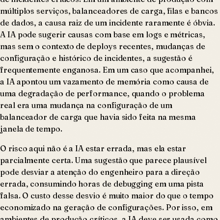
múltiplos serviços, balanceadores de carga, filas e bancos
de dados, a causa raiz de um incidente raramente é óbvia.
A IA pode sugerir causas com base em logs e métricas,
mas sem o contexto de deploys recentes, mudanças de
configuração e histórico de incidentes, a sugestão é
frequentemente enganosa. Em um caso que acompanhei,
a IA apontou um vazamento de memória como causa de
uma degradação de performance, quando o problema
real era uma mudança na configuração de um
balanceador de carga que havia sido feita na mesma
janela de tempo.
O risco aqui não é a IA estar errada, mas ela estar
parcialmente certa. Uma sugestão que parece plausível
pode desviar a atenção do engenheiro para a direção
errada, consumindo horas de debugging em uma pista
falsa. O custo desse desvio é muito maior do que o tempo
economizado na geração de configurações. Por isso, em
ambientes de produção críticos, a IA deve ser usada como