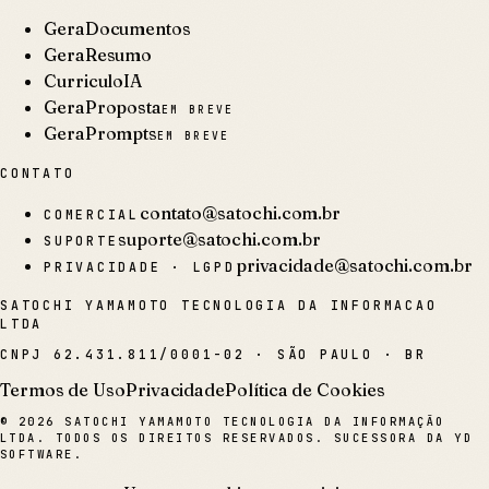
GeraDocumentos
GeraResumo
CurriculoIA
GeraProposta
EM BREVE
GeraPrompts
EM BREVE
CONTATO
contato@satochi.com.br
COMERCIAL
suporte@satochi.com.br
SUPORTE
privacidade@satochi.com.br
PRIVACIDADE · LGPD
SATOCHI YAMAMOTO TECNOLOGIA DA INFORMACAO
LTDA
CNPJ
62.431.811/0001-02
·
SÃO PAULO · BR
Termos de Uso
Privacidade
Política de Cookies
©
2026
SATOCHI YAMAMOTO TECNOLOGIA DA INFORMAÇÃO
LTDA. TODOS OS DIREITOS RESERVADOS. SUCESSORA DA YD
SOFTWARE.