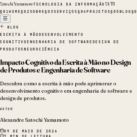
Satochi Yamamoto
SYTI
TECNOLOGIA DA INFORMAÇÃO
§
01
HOME
§
02
SOBRE
§
03
SERVIÇOS
§
04
PROJETOS
§
05
BLOG
§
BLOG
ESCRITA À MÃO
DESENVOLVIMENTO
COGNITIVO
ENGENHARIA DE SOFTWARE
DESIGN DE
PRODUTOS
NEUROCIÊNCIA
Impacto Cognitivo da Escrita à Mão no Design
de Produtos e Engenharia de Software
Descubra como a escrita à mão pode aprimorar o
desenvolvimento cognitivo em engenharia de software e
design de produtos.
AUTOR
Alexandre Satochi Yamamoto
09 DE MAIO DE 2026
7
MIN DE LEITURA