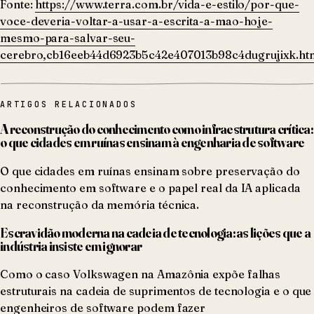
Fonte:
https://www.terra.com.br/vida-e-estilo/por-que-
voce-deveria-voltar-a-usar-a-escrita-a-mao-hoje-
mesmo-para-salvar-seu-
cerebro,cb16eeb44d6923b5c42e407013b98c4dugrujixk.ht
ARTIGOS RELACIONADOS
A reconstrução do conhecimento como infraestrutura crítica:
o que cidades em ruínas ensinam à engenharia de software
O que cidades em ruínas ensinam sobre preservação do
conhecimento em software e o papel real da IA aplicada
na reconstrução da memória técnica.
Escravidão moderna na cadeia de tecnologia: as lições que a
indústria insiste em ignorar
Como o caso Volkswagen na Amazônia expõe falhas
estruturais na cadeia de suprimentos de tecnologia e o que
engenheiros de software podem fazer