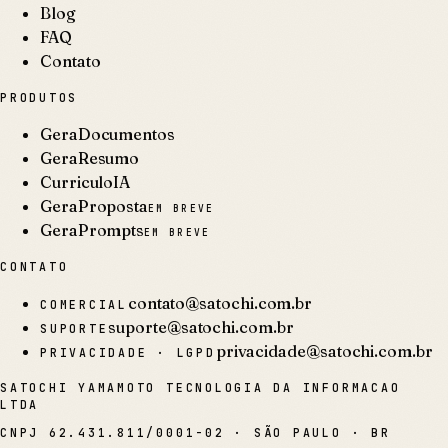
Blog
FAQ
Contato
PRODUTOS
GeraDocumentos
GeraResumo
CurriculoIA
GeraProposta
EM BREVE
GeraPrompts
EM BREVE
CONTATO
contato@satochi.com.br
COMERCIAL
suporte@satochi.com.br
SUPORTE
privacidade@satochi.com.br
PRIVACIDADE · LGPD
SATOCHI YAMAMOTO TECNOLOGIA DA INFORMACAO
LTDA
CNPJ
62.431.811/0001-02
·
SÃO PAULO · BR