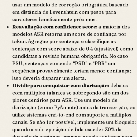
usar um modelo de correção ortográfica baseado
em distância de Levenshtein com pesos para
caracteres foneticamente próximos.
Reavaliação com confidence score:
a maioria dos
modelos ASR retorna um score de confiança por
token. Agregue por sentença e classifique as
sentenças com score abaixo de 0.4 (ajustável) como
candidatas a revisão humana obrigatória. No caso
PSU, sentenças contendo “PSD” e “PRR” em
sequência provavelmente teriam menor confiança;
isso deveria disparar um alerta.
Dividir para conquistar com diarização:
debates
com múltiplos falantes se sobrepondo são um dos
piores cenários para ASR. Use um modelo de
diarização (como PyAnnote) antes da transcrição, ou
utilize sistemas end-to-end com suporte a múltiplos
canais. Se não for possível, implemente um bloqueio:
quando a sobreposição de fala exceder 30% da
duração da sentença, marque aquela sentença para