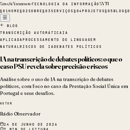
Satochi Yamamoto
SYTI
TECNOLOGIA DA INFORMAÇÃO
§
01
HOME
§
02
SOBRE
§
03
SERVIÇOS
§
04
PROJETOS
§
05
BLOG
§
BLOG
TRANSCRIÇÃO AUTOMÁTICA
IA
APLICADA
PROCESSAMENTO DE LINGUAGEM
NATURAL
RISCOS DE IA
DEBATES POLÍTICOS
IA na transcrição de debates políticos: o que o
caso PSU revela sobre precisão e riscos
Análise sobre o uso de IA na transcrição de debates
políticos, com foco no caso da Prestação Social Única em
Portugal e seus desafios.
AUTOR
Rádio Observador
24 DE JUNHO DE 2026
7
MIN DE LEITURA