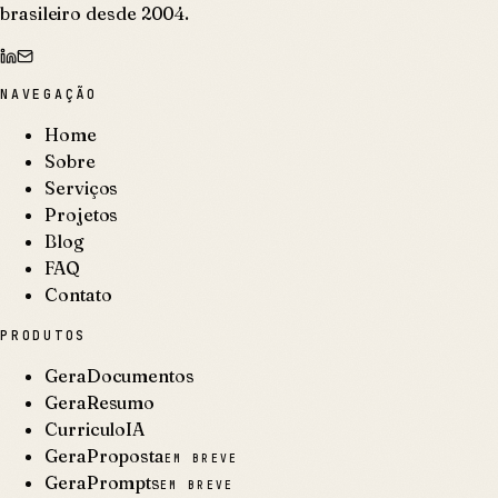
brasileiro desde 2004.
NAVEGAÇÃO
Home
Sobre
Serviços
Projetos
Blog
FAQ
Contato
PRODUTOS
GeraDocumentos
GeraResumo
CurriculoIA
GeraProposta
EM BREVE
GeraPrompts
EM BREVE