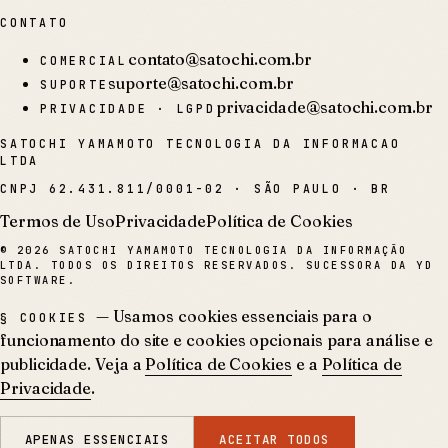
CONTATO
contato@satochi.com.br
COMERCIAL
suporte@satochi.com.br
SUPORTE
privacidade@satochi.com.br
PRIVACIDADE · LGPD
SATOCHI YAMAMOTO TECNOLOGIA DA INFORMACAO
LTDA
CNPJ
62.431.811/0001-02
·
SÃO PAULO · BR
Termos de Uso
Privacidade
Política de Cookies
©
2026
SATOCHI YAMAMOTO TECNOLOGIA DA INFORMAÇÃO
LTDA. TODOS OS DIREITOS RESERVADOS. SUCESSORA DA YD
SOFTWARE.
— Usamos cookies essenciais para o
§ COOKIES
funcionamento do site e cookies opcionais para análise e
publicidade. Veja a
Política de Cookies
e a
Política de
Privacidade
.
APENAS ESSENCIAIS
ACEITAR TODOS