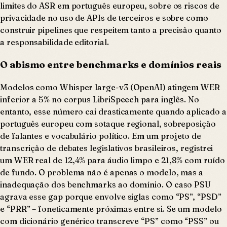
limites do ASR em português europeu, sobre os riscos de
privacidade no uso de APIs de terceiros e sobre como
construir pipelines que respeitem tanto a precisão quanto
a responsabilidade editorial.
O abismo entre benchmarks e domínios reais
Modelos como Whisper large-v3 (OpenAI) atingem WER
inferior a 5% no corpus LibriSpeech para inglês. No
entanto, esse número cai drasticamente quando aplicado a
português europeu com sotaque regional, sobreposição
de falantes e vocabulário político. Em um projeto de
transcrição de debates legislativos brasileiros, registrei
um WER real de 12,4% para áudio limpo e 21,8% com ruído
de fundo. O problema não é apenas o modelo, mas a
inadequação dos benchmarks ao domínio. O caso PSU
agrava esse gap porque envolve siglas como “PS”, “PSD”
e “PRR” – foneticamente próximas entre si. Se um modelo
com dicionário genérico transcreve “PS” como “PSS” ou