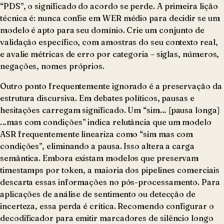
“PDS”, o significado do acordo se perde. A primeira lição
técnica é: nunca confie em WER médio para decidir se um
modelo é apto para seu domínio. Crie um conjunto de
validação específico, com amostras do seu contexto real,
e avalie métricas de erro por categoria – siglas, números,
negações, nomes próprios.
Outro ponto frequentemente ignorado é a preservação da
estrutura discursiva. Em debates políticos, pausas e
hesitações carregam significado. Um “sim… [pausa longa]
…mas com condições” indica relutância que um modelo
ASR frequentemente lineariza como “sim mas com
condições”, eliminando a pausa. Isso altera a carga
semântica. Embora existam modelos que preservam
timestamps por token, a maioria dos pipelines comerciais
descarta essas informações no pós-processamento. Para
aplicações de análise de sentimento ou detecção de
incerteza, essa perda é crítica. Recomendo configurar o
decodificador para emitir marcadores de silêncio longo