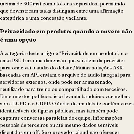
(acima de 300ms) como tokens separados, permitindo
que downstream tasks distingam entre uma afirmação
categórica e uma concessão vacilante.
Privacidade em produto: quando a nuvem não
é uma opção
A categoria deste artigo é “Privacidade em produto”, e o
caso PSU traz uma dimensão que vai além da precisão:
para onde vai o áudio do debate? Muitas soluções ASR
baseadas em API enviam o arquivo de áudio integral para
servidores externos, onde pode ser armazenado,
reutilizado para treino ou compartilhado com terceiros.
Em contextos políticos, isso levanta bandeiras vermelhas
sob a LGPD e o GDPR. O áudio de um debate contém vozes
identificáveis de figuras públicas, mas também pode
capturar conversas paralelas de equipe, informações
pessoais de terceiros ou até mesmo dados sensíveis
discutidos em off. Se o provedor cloud não oferecer