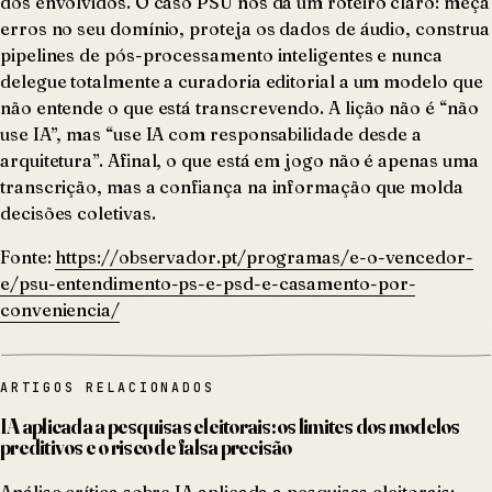
dos envolvidos. O caso PSU nos dá um roteiro claro: meça
erros no seu domínio, proteja os dados de áudio, construa
pipelines de pós-processamento inteligentes e nunca
delegue totalmente a curadoria editorial a um modelo que
não entende o que está transcrevendo. A lição não é “não
use IA”, mas “use IA com responsabilidade desde a
arquitetura”. Afinal, o que está em jogo não é apenas uma
transcrição, mas a confiança na informação que molda
decisões coletivas.
Fonte:
https://observador.pt/programas/e-o-vencedor-
e/psu-entendimento-ps-e-psd-e-casamento-por-
conveniencia/
ARTIGOS RELACIONADOS
IA aplicada a pesquisas eleitorais: os limites dos modelos
preditivos e o risco de falsa precisão
Análise crítica sobre IA aplicada a pesquisas eleitorais: