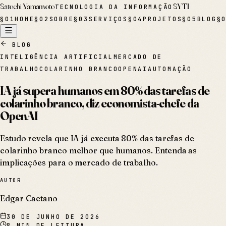
Satochi Yamamoto
SYTI
TECNOLOGIA DA INFORMAÇÃO
§
01
HOME
§
02
SOBRE
§
03
SERVIÇOS
§
04
PROJETOS
§
05
BLOG
§
BLOG
INTELIGÊNCIA ARTIFICIAL
MERCADO DE
TRABALHO
COLARINHO BRANCO
OPENAI
AUTOMAÇÃO
IA já supera humanos em 80% das tarefas de
colarinho branco, diz economista-chefe da
OpenAI
Estudo revela que IA já executa 80% das tarefas de
colarinho branco melhor que humanos. Entenda as
implicações para o mercado de trabalho.
AUTOR
Edgar Caetano
30 DE JUNHO DE 2026
8
MIN DE LEITURA