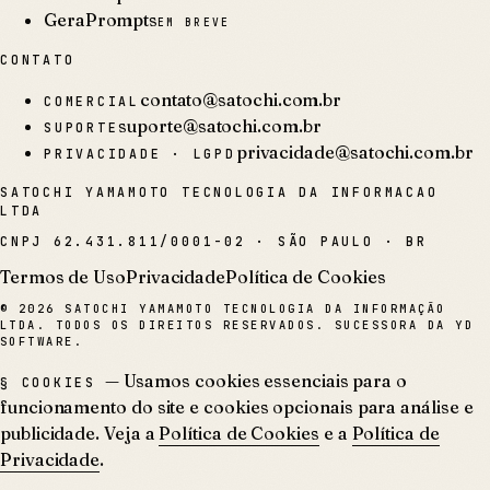
GeraPrompts
EM BREVE
CONTATO
contato@satochi.com.br
COMERCIAL
suporte@satochi.com.br
SUPORTE
privacidade@satochi.com.br
PRIVACIDADE · LGPD
SATOCHI YAMAMOTO TECNOLOGIA DA INFORMACAO
LTDA
CNPJ
62.431.811/0001-02
·
SÃO PAULO · BR
Termos de Uso
Privacidade
Política de Cookies
©
2026
SATOCHI YAMAMOTO TECNOLOGIA DA INFORMAÇÃO
LTDA. TODOS OS DIREITOS RESERVADOS. SUCESSORA DA YD
SOFTWARE.
— Usamos cookies essenciais para o
§ COOKIES
funcionamento do site e cookies opcionais para análise e
publicidade. Veja a
Política de Cookies
e a
Política de
Privacidade
.