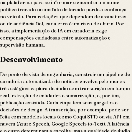
na plataforma para se informar e encontra um nome
político trocado ou um fato distorcido perde a confiança
no veículo. Para redações que dependem de assinaturas
ou de audiência fiel, cada erro é um risco de churn. Por
isso, a implementação de IA em curadoria exige
compensações cuidadosas entre automatização e
supervisão humana.
Desenvolvimento
Do ponto de vista de engenharia, construir um pipeline de
curadoria automatizada de notícias envolve pelo menos
três estágios: captura de áudio com transcrição em tempo
real, extração de entidades e sumarização, e, por fim,
publicação assistida. Cada etapa tem seus gargalos e
decisões de design. A transcrição, por exemplo, pode ser
feita com modelos locais (como Coqui STT) ou via API em
nuvem (Azure Speech, Google Speech-to-Text). A latência
e o custo determinam a escolha, mas a qualidade do áudio