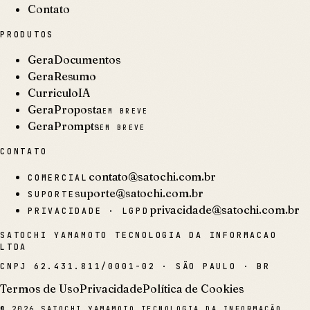
Contato
PRODUTOS
GeraDocumentos
GeraResumo
CurriculoIA
GeraProposta
EM BREVE
GeraPrompts
EM BREVE
CONTATO
contato@satochi.com.br
COMERCIAL
suporte@satochi.com.br
SUPORTE
privacidade@satochi.com.br
PRIVACIDADE · LGPD
SATOCHI YAMAMOTO TECNOLOGIA DA INFORMACAO
LTDA
CNPJ
62.431.811/0001-02
·
SÃO PAULO · BR
Termos de Uso
Privacidade
Política de Cookies
©
2026
SATOCHI YAMAMOTO TECNOLOGIA DA INFORMAÇÃO