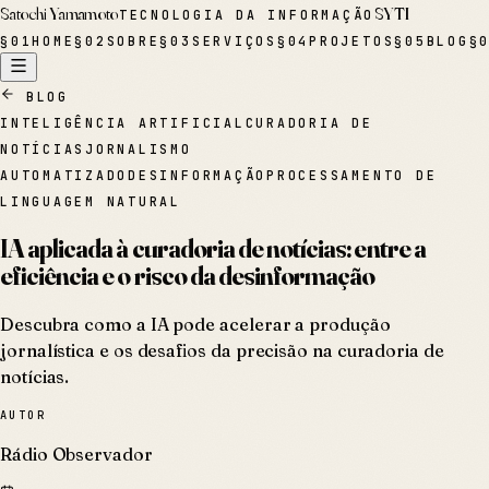
Satochi Yamamoto
SYTI
TECNOLOGIA DA INFORMAÇÃO
§
01
HOME
§
02
SOBRE
§
03
SERVIÇOS
§
04
PROJETOS
§
05
BLOG
§
BLOG
INTELIGÊNCIA ARTIFICIAL
CURADORIA DE
NOTÍCIAS
JORNALISMO
AUTOMATIZADO
DESINFORMAÇÃO
PROCESSAMENTO DE
LINGUAGEM NATURAL
IA aplicada à curadoria de notícias: entre a
eficiência e o risco da desinformação
Descubra como a IA pode acelerar a produção
jornalística e os desafios da precisão na curadoria de
notícias.
AUTOR
Rádio Observador