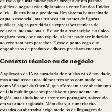
de rádio que lista mudanças na direção de um partido
político e negociações diplomáticas entre Estados Unidos
e Irã — ilustra bem o problema. Um sistema bem treinado
capta o essencial, mas tropeça em nomes de figuras
públicas, siglas partidárias e expressões técnicas de
relações internacionais. E quando a transcrição é o único
registro para consumo rápido, o leitor pode ser induzido
ao erro sem nem perceber. É esse o ponto cego que
engenheiros de produto e editores precisam encarar.
Contexto técnico ou de negócio
A aplicação de IA na curadoria de notícias não é novidade,
mas amadureceu nos últimos três anos com modelos
como Whisper da OpenAI, que oferecem reconhecimento
de fala multilíngue com precisão surpreendente em
inglês, mas ainda inconsistente em português, sobretudo
em variantes regionais. Além disso, a sumarização
extrativa ou abstrativa exige modelos de linguagem de