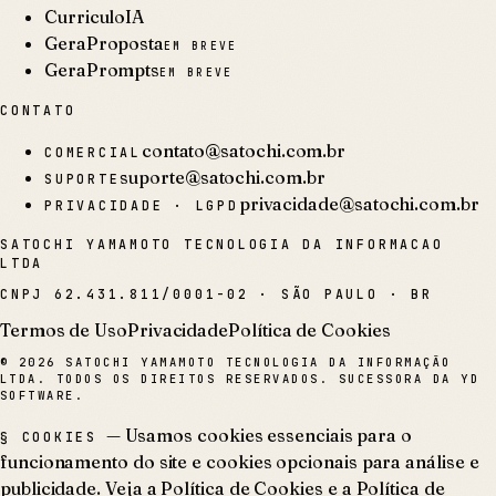
CurriculoIA
GeraProposta
EM BREVE
GeraPrompts
EM BREVE
CONTATO
contato@satochi.com.br
COMERCIAL
suporte@satochi.com.br
SUPORTE
privacidade@satochi.com.br
PRIVACIDADE · LGPD
SATOCHI YAMAMOTO TECNOLOGIA DA INFORMACAO
LTDA
CNPJ
62.431.811/0001-02
·
SÃO PAULO · BR
Termos de Uso
Privacidade
Política de Cookies
©
2026
SATOCHI YAMAMOTO TECNOLOGIA DA INFORMAÇÃO
LTDA. TODOS OS DIREITOS RESERVADOS. SUCESSORA DA YD
SOFTWARE.
— Usamos cookies essenciais para o
§ COOKIES
funcionamento do site e cookies opcionais para análise e
publicidade. Veja a
Política de Cookies
e a
Política de