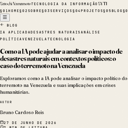
Satochi Yamamoto
SYTI
TECNOLOGIA DA INFORMAÇÃO
§
01
HOME
§
02
SOBRE
§
03
SERVIÇOS
§
04
PROJETOS
§
05
BLOG
§
BLOG
IA APLICADA
DESASTRES NATURAIS
ANÁLISE
POLÍTICA
VENEZUELA
TECNOLOGIA
Como a IA pode ajudar a analisar o impacto de
desastres naturais em contextos políticos: o
caso do terremoto na Venezuela
Exploramos como a IA pode analisar o impacto político do
terremoto na Venezuela e suas implicações em crises
humanitárias.
AUTOR
Bruno Cardoso Reis
27 DE JUNHO DE 2026
7
MIN DE LEITURA