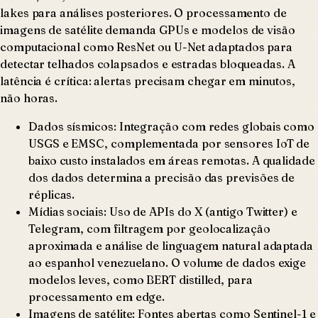
lakes para análises posteriores. O processamento de
imagens de satélite demanda GPUs e modelos de visão
computacional como ResNet ou U-Net adaptados para
detectar telhados colapsados e estradas bloqueadas. A
latência é crítica: alertas precisam chegar em minutos,
não horas.
Dados sísmicos: Integração com redes globais como
USGS e EMSC, complementada por sensores IoT de
baixo custo instalados em áreas remotas. A qualidade
dos dados determina a precisão das previsões de
réplicas.
Mídias sociais: Uso de APIs do X (antigo Twitter) e
Telegram, com filtragem por geolocalização
aproximada e análise de linguagem natural adaptada
ao espanhol venezuelano. O volume de dados exige
modelos leves, como BERT distilled, para
processamento em edge.
Imagens de satélite: Fontes abertas como Sentinel-1 e