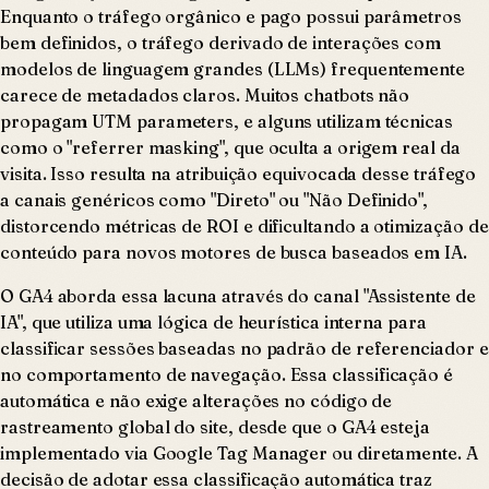
Enquanto o tráfego orgânico e pago possui parâmetros
bem definidos, o tráfego derivado de interações com
modelos de linguagem grandes (LLMs) frequentemente
carece de metadados claros. Muitos chatbots não
propagam UTM parameters, e alguns utilizam técnicas
como o "referrer masking", que oculta a origem real da
visita. Isso resulta na atribuição equivocada desse tráfego
a canais genéricos como "Direto" ou "Não Definido",
distorcendo métricas de ROI e dificultando a otimização de
conteúdo para novos motores de busca baseados em IA.
O GA4 aborda essa lacuna através do canal "Assistente de
IA", que utiliza uma lógica de heurística interna para
classificar sessões baseadas no padrão de referenciador e
no comportamento de navegação. Essa classificação é
automática e não exige alterações no código de
rastreamento global do site, desde que o GA4 esteja
implementado via Google Tag Manager ou diretamente. A
decisão de adotar essa classificação automática traz