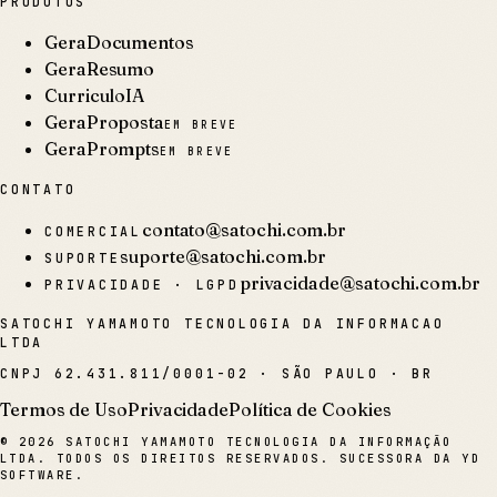
PRODUTOS
GeraDocumentos
GeraResumo
CurriculoIA
GeraProposta
EM BREVE
GeraPrompts
EM BREVE
CONTATO
contato@satochi.com.br
COMERCIAL
suporte@satochi.com.br
SUPORTE
privacidade@satochi.com.br
PRIVACIDADE · LGPD
SATOCHI YAMAMOTO TECNOLOGIA DA INFORMACAO
LTDA
CNPJ
62.431.811/0001-02
·
SÃO PAULO · BR
Termos de Uso
Privacidade
Política de Cookies
©
2026
SATOCHI YAMAMOTO TECNOLOGIA DA INFORMAÇÃO
LTDA. TODOS OS DIREITOS RESERVADOS. SUCESSORA DA YD
SOFTWARE.