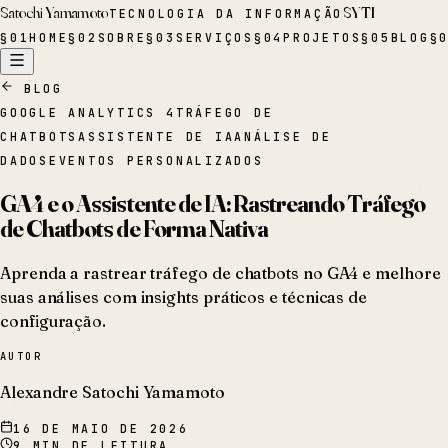
Satochi Yamamoto
SYTI
TECNOLOGIA DA INFORMAÇÃO
§
01
HOME
§
02
SOBRE
§
03
SERVIÇOS
§
04
PROJETOS
§
05
BLOG
§
BLOG
GOOGLE ANALYTICS 4
TRÁFEGO DE
CHATBOTS
ASSISTENTE DE IA
ANÁLISE DE
DADOS
EVENTOS PERSONALIZADOS
GA4 e o Assistente de IA: Rastreando Tráfego
de Chatbots de Forma Nativa
Aprenda a rastrear tráfego de chatbots no GA4 e melhore
suas análises com insights práticos e técnicas de
configuração.
AUTOR
Alexandre Satochi Yamamoto
16 DE MAIO DE 2026
9
MIN DE LEITURA