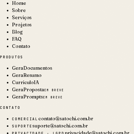
Home
Sobre
Serviços
Projetos
Blog
FAQ
Contato
PRODUTOS
GeraDocumentos
GeraResumo
CurriculoIA
GeraProposta
EM BREVE
GeraPrompts
EM BREVE
CONTATO
contato@satochi.com.br
COMERCIAL
suporte@satochi.com.br
SUPORTE
privacidade@satochi.com.br
PRIVACIDADE · LGPD