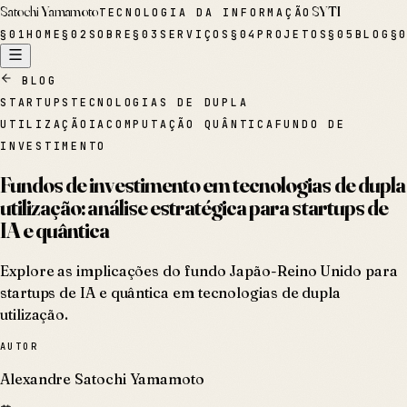
Satochi Yamamoto
SYTI
TECNOLOGIA DA INFORMAÇÃO
§
01
HOME
§
02
SOBRE
§
03
SERVIÇOS
§
04
PROJETOS
§
05
BLOG
§
BLOG
STARTUPS
TECNOLOGIAS DE DUPLA
UTILIZAÇÃO
IA
COMPUTAÇÃO QUÂNTICA
FUNDO DE
INVESTIMENTO
Fundos de investimento em tecnologias de dupla
utilização: análise estratégica para startups de
IA e quântica
Explore as implicações do fundo Japão-Reino Unido para
startups de IA e quântica em tecnologias de dupla
utilização.
AUTOR
Alexandre Satochi Yamamoto