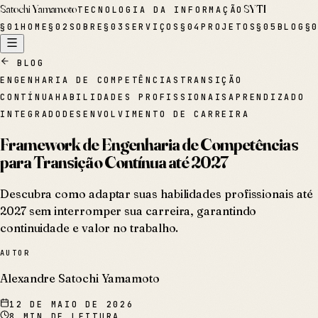
Satochi Yamamoto
SYTI
TECNOLOGIA DA INFORMAÇÃO
§
01
HOME
§
02
SOBRE
§
03
SERVIÇOS
§
04
PROJETOS
§
05
BLOG
§
BLOG
ENGENHARIA DE COMPETÊNCIAS
TRANSIÇÃO
CONTÍNUA
HABILIDADES PROFISSIONAIS
APRENDIZADO
INTEGRADO
DESENVOLVIMENTO DE CARREIRA
Framework de Engenharia de Competências
para Transição Contínua até 2027
Descubra como adaptar suas habilidades profissionais até
2027 sem interromper sua carreira, garantindo
continuidade e valor no trabalho.
AUTOR
Alexandre Satochi Yamamoto
12 DE MAIO DE 2026
8
MIN DE LEITURA