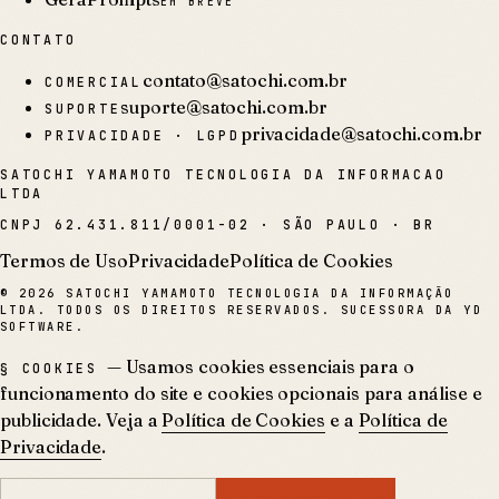
EM BREVE
CONTATO
contato@satochi.com.br
COMERCIAL
suporte@satochi.com.br
SUPORTE
privacidade@satochi.com.br
PRIVACIDADE · LGPD
SATOCHI YAMAMOTO TECNOLOGIA DA INFORMACAO
LTDA
CNPJ
62.431.811/0001-02
·
SÃO PAULO · BR
Termos de Uso
Privacidade
Política de Cookies
©
2026
SATOCHI YAMAMOTO TECNOLOGIA DA INFORMAÇÃO
LTDA. TODOS OS DIREITOS RESERVADOS. SUCESSORA DA YD
SOFTWARE.
— Usamos cookies essenciais para o
§ COOKIES
funcionamento do site e cookies opcionais para análise e
publicidade. Veja a
Política de Cookies
e a
Política de
Privacidade
.