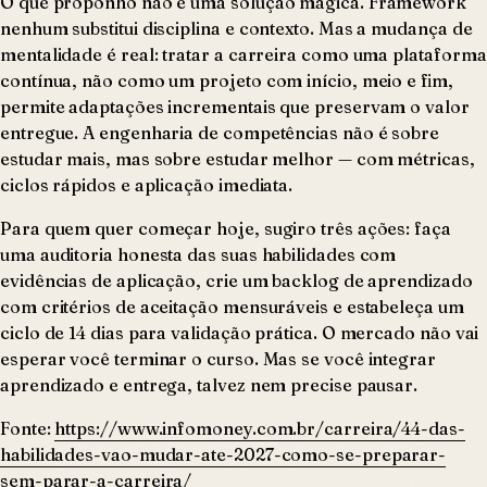
O que proponho não é uma solução mágica. Framework
nenhum substitui disciplina e contexto. Mas a mudança de
mentalidade é real: tratar a carreira como uma plataforma
contínua, não como um projeto com início, meio e fim,
permite adaptações incrementais que preservam o valor
entregue. A engenharia de competências não é sobre
estudar mais, mas sobre estudar melhor — com métricas,
ciclos rápidos e aplicação imediata.
Para quem quer começar hoje, sugiro três ações: faça
uma auditoria honesta das suas habilidades com
evidências de aplicação, crie um backlog de aprendizado
com critérios de aceitação mensuráveis e estabeleça um
ciclo de 14 dias para validação prática. O mercado não vai
esperar você terminar o curso. Mas se você integrar
aprendizado e entrega, talvez nem precise pausar.
Fonte:
https://www.infomoney.com.br/carreira/44-das-
habilidades-vao-mudar-ate-2027-como-se-preparar-
sem-parar-a-carreira/