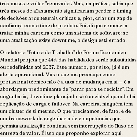
três meses e voltar "renovado". Mas, na prática, sabia que
três meses de afastamento significariam perder o timing
de decisões arquiteturais críticas e, pior, criar um gap de
confiança com o time de produto. Foi ali que comecei a
tratar minha carreira como um sistema de software: se
uma atualização exige downtime, o design está errado.
O relatório "Futuro do Trabalho" do Fórum Econômico
Mundial projeta que 44% das habilidades serão substituídas
ou redefinidas até 2027. Esse número, por si só, já é um
alerta operacional. Mas o que me preocupa como
profissional técnico não é a taxa de mudança em si — é a
abordagem predominante de "parar para se reciclar". Em
engenharia, downtime planejado só é aceitável quando há
replicação de carga e failover. Na carreira, ninguém tem
um cluster de si mesmo. O que precisamos, de fato, é de
um framework de engenharia de competências que
permita atualização contínua sem interrupção do fluxo de
entrega de valor. É isso que proponho explorar aqui.