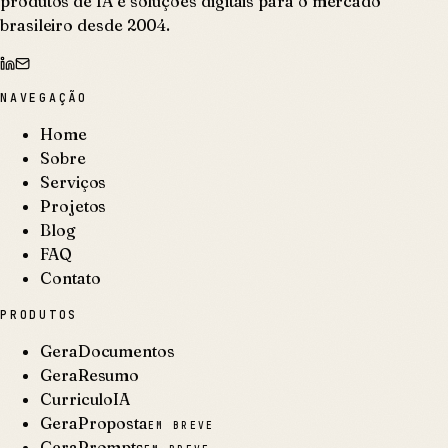
produtos de IA e soluções digitais para o mercado
brasileiro desde 2004.
NAVEGAÇÃO
Home
Sobre
Serviços
Projetos
Blog
FAQ
Contato
PRODUTOS
GeraDocumentos
GeraResumo
CurriculoIA
GeraProposta
EM BREVE
GeraPrompts