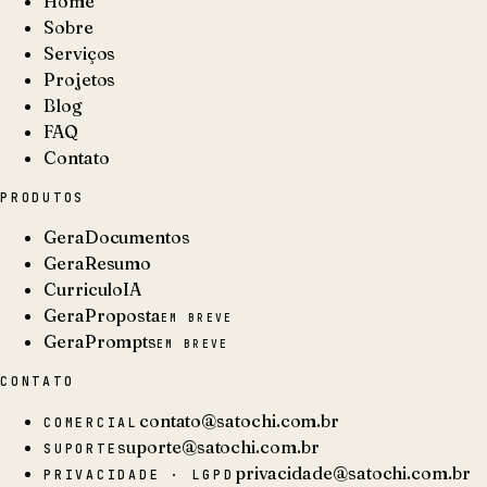
Home
Sobre
Serviços
Projetos
Blog
FAQ
Contato
PRODUTOS
GeraDocumentos
GeraResumo
CurriculoIA
GeraProposta
EM BREVE
GeraPrompts
EM BREVE
CONTATO
contato@satochi.com.br
COMERCIAL
suporte@satochi.com.br
SUPORTE
privacidade@satochi.com.br
PRIVACIDADE · LGPD