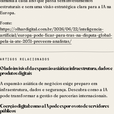
diminui a cada ano que passa sem investimentos
estruturais e sem uma visão estratégica clara para a IA na
Europa.
Fonte:
https://olhardigital.com.br/2026/06/22/inteligencia-
artificial/europa-pode-ficar-para-tras-na-disputa-global-
pela-ia-ate-2031-preveem-analistas/
ARTIGOS RELACIONADOS
O lado invisível da expansão asiática: infraestrutura, dados e
produtos digitais
A expansão asiática de negócios exige preparo em
infraestrutura, dados e segurança. Descubra como a IA
pode transformar a gestão de parcerias internacionais.
Coerção digital: como a IA pode expor o voto de servidores
públicos