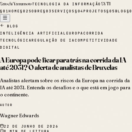
Satochi Yamamoto
SYTI
TECNOLOGIA DA INFORMAÇÃO
§
01
HOME
§
02
SOBRE
§
03
SERVIÇOS
§
04
PROJETOS
§
05
BLOG
§
BLOG
INTELIGÊNCIA ARTIFICIAL
EUROPA
CORRIDA
TECNOLÓGICA
REGULAÇÃO DE IA
COMPETITIVIDADE
DIGITAL
A Europa pode ficar para trás na corrida da IA
até 2031? O alerta de analistas de Bruxelas
Analistas alertam sobre os riscos da Europa na corrida da
IA até 2031. Entenda os desafios e o que está em jogo para
o continente.
AUTOR
Wagner Edwards
22 DE JUNHO DE 2026
8
MIN DE LEITURA