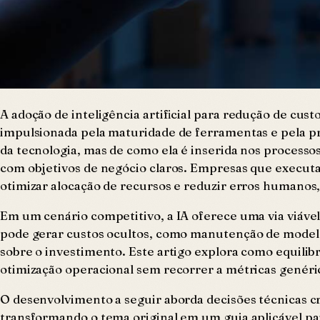
A adoção de inteligência artificial para redução de cus
impulsionada pela maturidade de ferramentas e pela p
da tecnologia, mas de como ela é inserida nos processo
com objetivos de negócio claros. Empresas que executa
otimizar alocação de recursos e reduzir erros humanos
Em um cenário competitivo, a IA oferece uma via viável
pode gerar custos ocultos, como manutenção de model
sobre o investimento. Este artigo explora como equilib
otimização operacional sem recorrer a métricas genéri
O desenvolvimento a seguir aborda decisões técnicas cr
transformando o tema original em um guia aplicável par