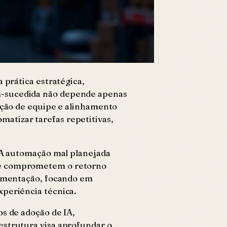
 prática estratégica,
em-sucedida não depende apenas
tação de equipe e alinhamento
atizar tarefas repetitivas,
. A automação mal planejada
que comprometem o retorno
plementação, focando em
xperiência técnica.
os de adoção de IA,
estrutura visa aprofundar o