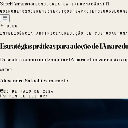
Satochi Yamamoto
SYTI
TECNOLOGIA DA INFORMAÇÃO
§
01
HOME
§
02
SOBRE
§
03
SERVIÇOS
§
04
PROJETOS
§
05
BLOG
§
BLOG
INTELIGÊNCIA ARTIFICIAL
REDUÇÃO DE CUSTOS
AUTOM
Estratégias práticas para adoção de IA na red
Descubra como implementar IA para otimizar custos ope
AUTOR
Alexandre Satochi Yamamoto
23 DE MAIO DE 2026
8
MIN DE LEITURA