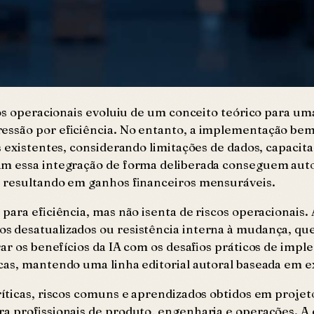
tos operacionais evoluiu de um conceito teórico para uma
ressão por eficiência. No entanto, a implementação b
s existentes, considerando limitações de dados, capaci
m essa integração de forma deliberada conseguem autom
, resultando em ganhos financeiros mensuráveis.
 para eficiência, mas não isenta de riscos operacionais
os desatualizados ou resistência interna à mudança, 
rar os benefícios da IA com os desafios práticos de im
cas, mantendo uma linha editorial autoral baseada em e
íticas, riscos comuns e aprendizados obtidos em projet
a profissionais de produto, engenharia e operações. A 