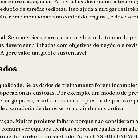
a sobre a adoção de IA. É vital explicar como a tecnolog
dução de tarefas tediosas. Isso ajuda a mitigar resist
desão, como mencionado no conteúdo original, e deve s
ncial. Sem métricas claras, como redução de tempo de p
tricas devem ser alinhadas com objetivos de negócio e re
A gere valor tangível e sustentável.
rados
qualidade. Se os dados de treinamento forem incomplet
s operacionais custosas. Por exemplo, um modelo de pr
 longo prazo, resultando em estoques inadequados e per
 a curadoria de dados se torna ainda mais crítica.
gração. Muitos projetos falham porque não consideram 
. É comum ver equipes técnicas sobrecarregadas com ada
ta o time-to-market do projeto de IA. Em [INSERIR EX