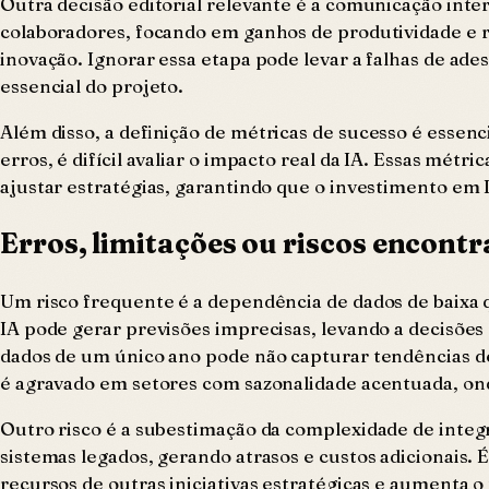
Outra decisão editorial relevante é a comunicação intern
colaboradores, focando em ganhos de produtividade e re
inovação. Ignorar essa etapa pode levar a falhas de a
essencial do projeto.
Além disso, a definição de métricas de sucesso é esse
erros, é difícil avaliar o impacto real da IA. Essas mé
ajustar estratégias, garantindo que o investimento em I
Erros, limitações ou riscos encont
Um risco frequente é a dependência de dados de baixa 
IA pode gerar previsões imprecisas, levando a decisõe
dados de um único ano pode não capturar tendências de
é agravado em setores com sazonalidade acentuada, onde
Outro risco é a subestimação da complexidade de inte
sistemas legados, gerando atrasos e custos adicionais
recursos de outras iniciativas estratégicas e aumen