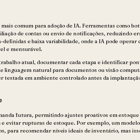
ida mais comum para adoção de IA. Ferramentas como bo
liação de contas ou envio de notificações, reduzindo 
-definidas e baixa variabilidade, onde a IA pode operar 
vel e mensurável.
trabalho atual, documentar cada etapa e identificar po
e linguagem natural para documentos ou visão computa
ser testada em ambiente controlado antes da implantaç
e
demanda futura, permitindo ajustes proativos em estoqu
 e evitar rupturas de estoque. Por exemplo, um modelo 
s, para recomendar níveis ideais de inventário, mas iss