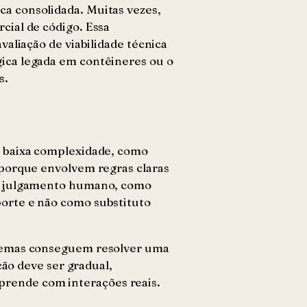
a consolidada. Muitas vezes,
cial de código. Essa
aliação de viabilidade técnica
ica legada em contêineres ou o
s.
e baixa complexidade, como
 porque envolvem regras claras
em julgamento humano, como
orte e não como substituto
stemas conseguem resolver uma
ção deve ser gradual,
rende com interações reais.