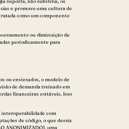
ia suporta, não substitui, os
ências e promove uma cultura de
er tratada como um componente
rocessamento ou diminuição de
visadas periodicamente para
os ou enviesados, o modelo de
evisão de demanda treinado em
das financeiras evitáveis. Isso
a interoperabilidade com
ptações de código, o que desvia
EMPLO ANONIMIZADO], uma