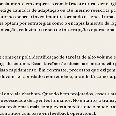
pecialmente em empresas com infraestrutura tecnológic
exige camadas de adaptação ou até mesmo reescrita par
etornos sobre o investimento, tornando essencial uma av
es optam por estratégias como o encapsulamento de lóg
unicação, reduzindo o risco de interrupções operacionai
começar pela identificação de tarefas de alto volume 
gs de sistema. Essas tarefas são ideais para automação
ecisão rapidamente. Em contraste, processos que exig
, devem ser abordados com cuidado, usando IA como sup
liente via chatbots. Quando bem projetados, esses si
o a necessidade de agentes humanos. No entanto, a transi
a problemas mais complexos à medida que o modelo ap
s contínuos com base em feedback operacional.