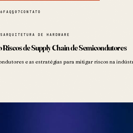
06
FAQ
§
07
CONTATO
IS
ARQUITETURA DE HARDWARE
do Riscos de Supply Chain de Semicondutores
ndutores e as estratégias para mitigar riscos na indústr