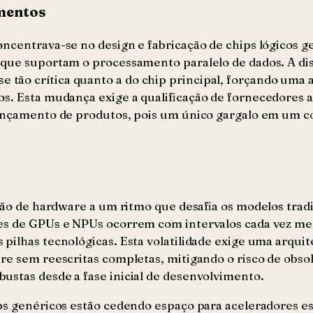
imentos
ncentrava-se no design e fabricação de chips lógicos ge
s que suportam o processamento paralelo de dados. A d
ão crítica quanto a do chip principal, forçando uma an
s. Esta mudança exige a qualificação de fornecedores al
 lançamento de produtos, pois um único gargalo em um 
ação de hardware a um ritmo que desafia os modelos tra
ões de GPUs e NPUs ocorrem com intervalos cada vez me
ilhas tecnológicas. Esta volatilidade exige uma arquite
re sem reescritas completas, mitigando o risco de obso
ustas desde a fase inicial de desenvolvimento.
ps genéricos estão cedendo espaço para aceleradores esp