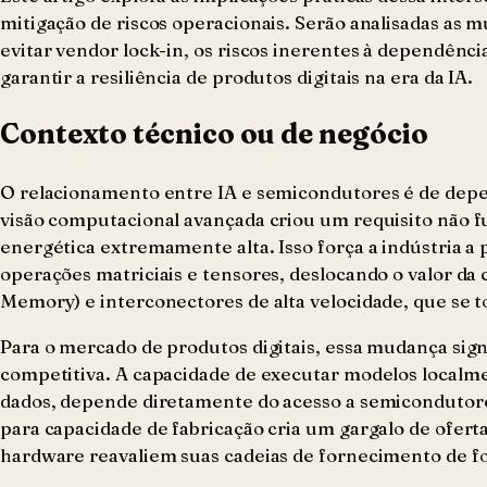
mitigação de riscos operacionais. Serão analisadas as 
evitar vendor lock-in, os riscos inerentes à dependên
garantir a resiliência de produtos digitais na era da IA.
Contexto técnico ou de negócio
O relacionamento entre IA e semicondutores é de dep
visão computacional avançada criou um requisito não f
energética extremamente alta. Isso força a indústria a 
operações matriciais e tensores, deslocando o valor 
Memory) e interconectores de alta velocidade, que se t
Para o mercado de produtos digitais, essa mudança sign
competitiva. A capacidade de executar modelos localm
dados, depende diretamente do acesso a semicondutores
para capacidade de fabricação cria um gargalo de ofer
hardware reavaliem suas cadeias de fornecimento de f