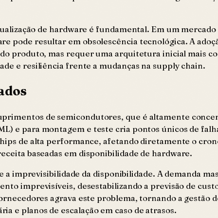
a atualização de hardware é fundamental. Em um mercado 
re pode resultar em obsolescência tecnológica. A adoçã
il do produto, mas requer uma arquitetura inicial mais
ade e resiliência frente a mudanças na supply chain.
rados
suprimentos de semicondutores, que é altamente conce
SML) e para montagem e teste cria pontos únicos de fal
 chips de alta performance, afetando diretamente o cr
receita baseadas em disponibilidade de hardware.
s e a imprevisibilidade da disponibilidade. A demanda ma
ento imprevisíveis, desestabilizando a previsão de cust
 fornecedores agrava este problema, tornando a gestão 
ia e planos de escalação em caso de atrasos.