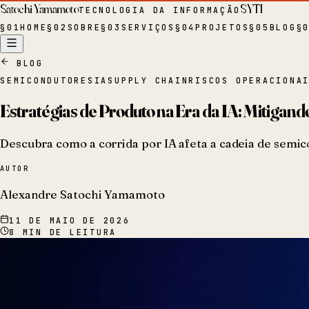
Satochi Yamamoto
SYTI
TECNOLOGIA DA INFORMAÇÃO
§
01
HOME
§
02
SOBRE
§
03
SERVIÇOS
§
04
PROJETOS
§
05
BLOG
§
BLOG
SEMICONDUTORES
IA
SUPPLY CHAIN
RISCOS OPERACIONA
Estratégias de Produto na Era da IA: Mitigan
Descubra como a corrida por IA afeta a cadeia de semico
AUTOR
Alexandre Satochi Yamamoto
11 DE MAIO DE 2026
8
MIN DE LEITURA