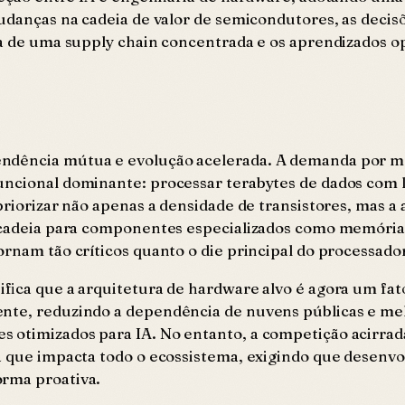
mudanças na cadeia de valor de semicondutores, as decis
cia de uma supply chain concentrada e os aprendizados
endência mútua e evolução acelerada. A demanda por m
uncional dominante: processar terabytes de dados com l
priorizar não apenas a densidade de transistores, mas a 
da cadeia para componentes especializados como memór
ornam tão críticos quanto o die principal do processado
ifica que a arquitetura de hardware alvo é agora um fat
ente, reduzindo a dependência de nuvens públicas e me
 otimizados para IA. No entanto, a competição acirrada
ta que impacta todo o ecossistema, exigindo que desenv
orma proativa.