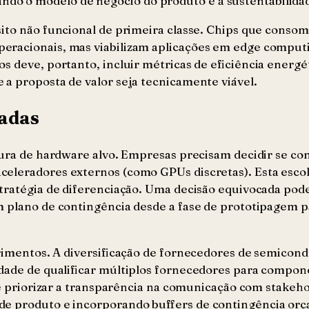
ndo o modelo de negócio do produto e a sustentabilidad
isito não funcional de primeira classe. Chips que cons
racionais, mas viabilizam aplicações em edge computin
s deve, portanto, incluir métricas de eficiência energé
a proposta de valor seja tecnicamente viável.
madas
etura de hardware alvo. Empresas precisam decidir se c
celeradores externos (como GPUs discretas). Esta esco
stratégia de diferenciação. Uma decisão equivocada po
 plano de contingência desde a fase de prototipagem pa
primentos. A diversificação de fornecedores de semicond
idade de qualificar múltiplos fornecedores para compon
i é priorizar a transparência na comunicação com stakeho
de produto e incorporando buffers de contingência orç