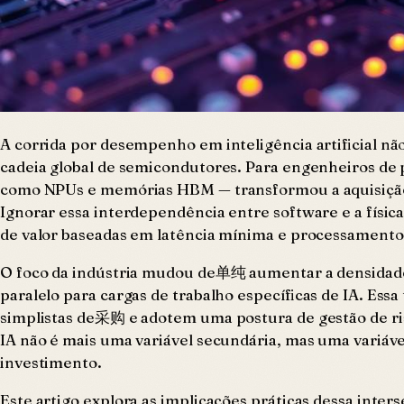
A corrida por desempenho em inteligência artificial não
cadeia global de semicondutores. Para engenheiros de p
como NPUs e memórias HBM — transformou a aquisição d
Ignorar essa interdependência entre software e a física 
de valor baseadas em latência mínima e processamento 
O foco da indústria mudou de单纯 aumentar a densidade d
paralelo para cargas de trabalho específicas de IA. Es
simplistas de采购 e adotem uma postura de gestão de ris
IA não é mais uma variável secundária, mas uma variáve
investimento.
Este artigo explora as implicações práticas dessa inte