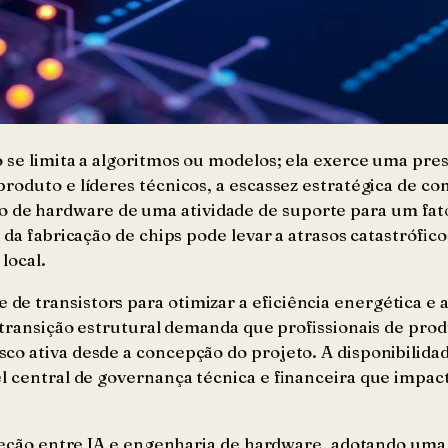
 se limita a algoritmos ou modelos; ela exerce uma press
roduto e líderes técnicos, a escassez estratégica de c
e hardware de uma atividade de suporte para um fator 
da fabricação de chips pode levar a atrasos catastrófico
local.
e transistors para otimizar a eficiência energética e
sa transição estrutural demanda que profissionais de pr
co ativa desde a concepção do projeto. A disponibilida
l central de governança técnica e financeira que impac
rseção entre IA e engenharia de hardware, adotando uma