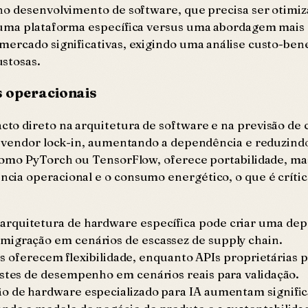
no desenvolvimento de software, que precisa ser otimiz
a uma plataforma específica versus uma abordagem mais
ercado significativas, exigindo uma análise custo-benef
stosas.
s operacionais
o direto na arquitetura de software e na previsão de c
 vendor lock-in, aumentando a dependência e reduzindo 
como PyTorch ou TensorFlow, oferece portabilidade, ma
cia operacional e o consumo energético, o que é críti
arquitetura de hardware específica pode criar uma depe
migração em cenários de escassez de supply chain.
oferecem flexibilidade, enquanto APIs proprietárias 
estes de desempenho em cenários reais para validação.
ão de hardware especializado para IA aumentam signifi