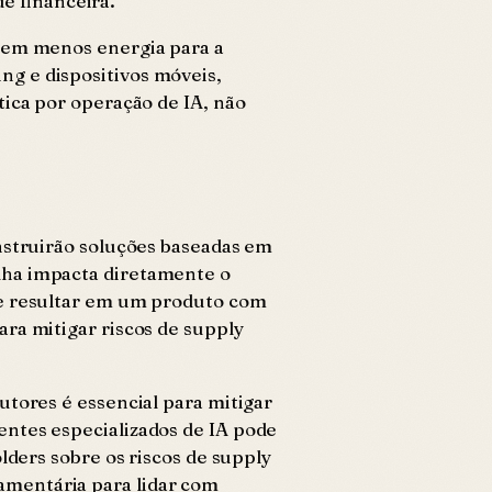
e financeira.
omem menos energia para a
g e dispositivos móveis,
tica por operação de IA, não
onstruirão soluções baseadas em
lha impacta diretamente o
de resultar em um produto com
ra mitigar riscos de supply
utores é essencial para mitigar
entes especializados de IA pode
lders sobre os riscos de supply
amentária para lidar com