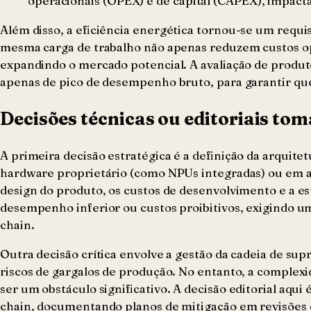
operacionais (OPEX) e de capital (CAPEX), impacta
Além disso, a eficiência energética tornou-se um requ
mesma carga de trabalho não apenas reduzem custos ope
expandindo o mercado potencial. A avaliação de produto
apenas de pico de desempenho bruto, para garantir que 
Decisões técnicas ou editoriais to
A primeira decisão estratégica é a definição da arquit
hardware proprietário (como NPUs integradas) ou em a
design do produto, os custos de desenvolvimento e a e
desempenho inferior ou custos proibitivos, exigindo um
chain.
Outra decisão crítica envolve a gestão da cadeia de su
riscos de gargalos de produção. No entanto, a complex
ser um obstáculo significativo. A decisão editorial aqu
chain, documentando planos de mitigação em revisões 