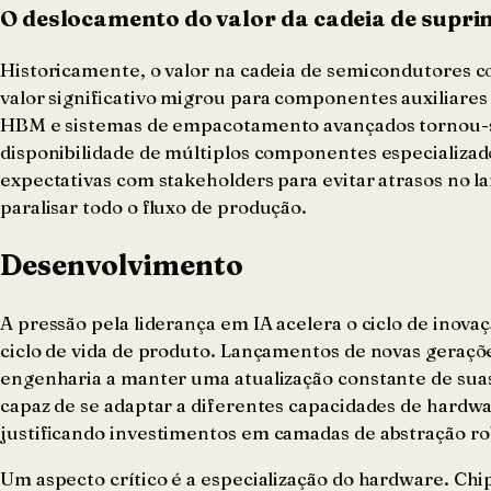
O deslocamento do valor da cadeia de supr
Historicamente, o valor na cadeia de semicondutores co
valor significativo migrou para componentes auxiliare
HBM e sistemas de empacotamento avançados tornou-se t
disponibilidade de múltiplos componentes especializado
expectativas com stakeholders para evitar atrasos no
paralisar todo o fluxo de produção.
Desenvolvimento
A pressão pela liderança em IA acelera o ciclo de inov
ciclo de vida de produto. Lançamentos de novas geraç
engenharia a manter uma atualização constante de suas p
capaz de se adaptar a diferentes capacidades de hardwa
justificando investimentos em camadas de abstração rob
Um aspecto crítico é a especialização do hardware. Chi