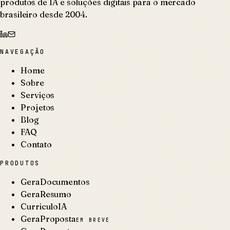
produtos de IA e soluções digitais para o mercado
brasileiro desde 2004.
NAVEGAÇÃO
Home
Sobre
Serviços
Projetos
Blog
FAQ
Contato
PRODUTOS
GeraDocumentos
GeraResumo
CurriculoIA
GeraProposta
EM BREVE