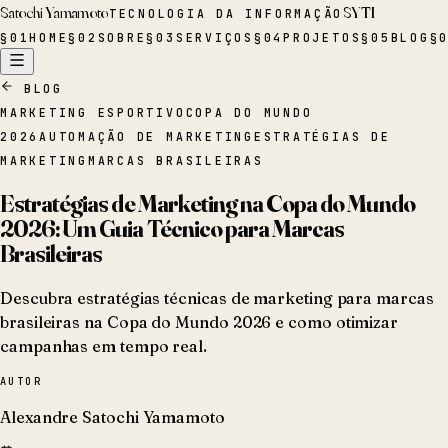
Satochi Yamamoto
SYTI
TECNOLOGIA DA INFORMAÇÃO
§
01
HOME
§
02
SOBRE
§
03
SERVIÇOS
§
04
PROJETOS
§
05
BLOG
§
BLOG
MARKETING ESPORTIVO
COPA DO MUNDO
2026
AUTOMAÇÃO DE MARKETING
ESTRATÉGIAS DE
MARKETING
MARCAS BRASILEIRAS
Estratégias de Marketing na Copa do Mundo
2026: Um Guia Técnico para Marcas
Brasileiras
Descubra estratégias técnicas de marketing para marcas
brasileiras na Copa do Mundo 2026 e como otimizar
campanhas em tempo real.
AUTOR
Alexandre Satochi Yamamoto