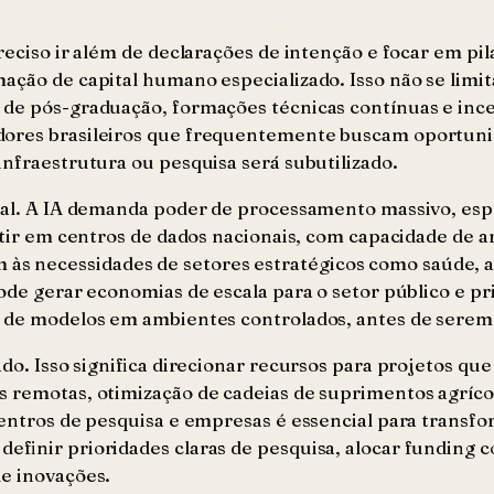
preciso ir além de declarações de intenção e focar em p
ação de capital humano especializado. Isso não se limit
de pós-graduação, formações técnicas contínuas e incen
adores brasileiros que frequentemente buscam oportun
infraestrutura ou pesquisa será subutilizado.
ional. A IA demanda poder de processamento massivo, e
estir em centros de dados nacionais, com capacidade de
 necessidades de setores estratégicos como saúde, ag
pode gerar economias de escala para o setor público e p
ão de modelos em ambientes controlados, antes de sere
ado. Isso significa direcionar recursos para projetos q
as remotas, otimização de cadeias de suprimentos agríc
 centros de pesquisa e empresas é essencial para tran
efinir prioridades claras de pesquisa, alocar funding 
de inovações.