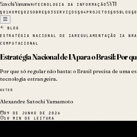
Satochi Yamamoto
SYTI
TECNOLOGIA DA INFORMAÇÃO
§
01
HOME
§
02
SOBRE
§
03
SERVIÇOS
§
04
PROJETOS
§
05
BLOG
§
BLOG
ESTRATÉGIA NACIONAL DE IA
REGULAMENTAÇÃO IA BR
COMPUTACIONAL
Estratégia Nacional de IA para o Brasil: Por 
Por que só regular não basta: o Brasil precisa de uma e
tecnologia estrangeira.
AUTOR
Alexandre Satochi Yamamoto
09 DE JUNHO DE 2026
10
MIN DE LEITURA