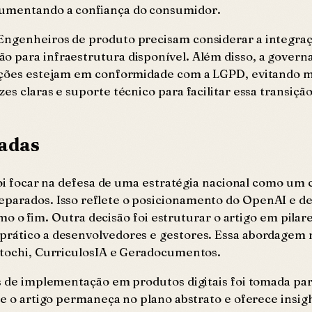
 aumentando a confiança do consumidor.
Engenheiros de produto precisam considerar a integraç
o para infraestrutura disponível. Além disso, a govern
rmações estejam em conformidade com a LGPD, evitando 
s claras e suporte técnico para facilitar essa transição
madas
l foi focar na defesa de uma estratégia nacional como u
eparados. Isso reflete o posicionamento do OpenAI e de
 fim. Outra decisão foi estruturar o artigo em pilare
rático a desenvolvedores e gestores. Essa abordagem me
Satochi, CurriculosIA e Geradocumentos.
os de implementação em produtos digitais foi tomada pa
ue o artigo permaneça no plano abstrato e oferece insig