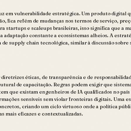
uz em vulnerabilidade estratégica. Um produto digital q
 fica refém de mudanças nos termos de serviço, preços
 startups e scaleups brasileiras, isso significa que a 
 a adaptação constante a ecossistemas alheios. A estraté
de supply chain tecnológica, similar à discussão sobr
diretrizes éticas, de transparência e de responsabilida
trutural de capacitação. Regras podem exigir que sistem
m que existam engenheiros de IA qualificados no país 
rmações sensíveis sem violar fronteiras digitais. Uma e
retos, criando um ciclo virtuoso onde a política públ
s mais eficazes e contextualizadas.