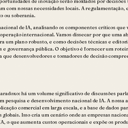
 oportunidades de inovação serão moldados por decisões 
am com nossas necessidades locais. A regulamentação, 
go ou soberania.
acional de IA, analisando os componentes críticos que 
e cooperação internacional. Vamos dissecar por que um
 para um plano robusto, e como decisões técnicas e edito
s e governança pública. O objetivo é fornecer um roteir
para que desenvolvedores e tomadores de decisão compr
 paradoxo: há um volume significativo de discussões par
 pesquisa e desenvolvimento nacional de IA. A nossa 
licação comercial em larga escala, e a base de dados p
 globais. Isso cria um cenário onde as empresas nacio
IA, o que aumenta custos operacionais e expõe os produt