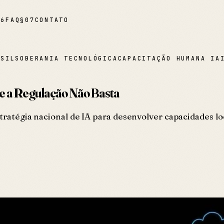
06
FAQ
§
07
CONTATO
ASIL
SOBERANIA TECNOLÓGICA
CAPACITAÇÃO HUMANA IA
que a Regulação Não Basta
stratégia nacional de IA para desenvolver capacidades l