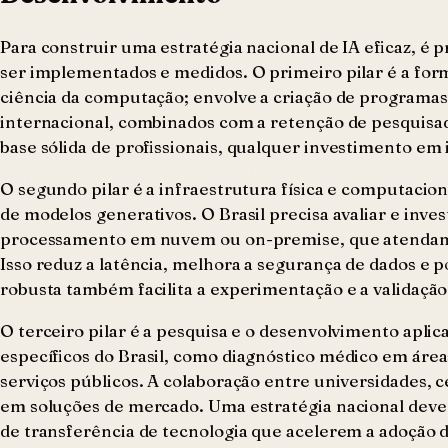
Para construir uma estratégia nacional de IA eficaz, é 
ser implementados e medidos. O primeiro pilar é a form
ciência da computação; envolve a criação de programas 
internacional, combinados com a retenção de pesquis
base sólida de profissionais, qualquer investimento em 
O segundo pilar é a infraestrutura física e computac
de modelos generativos. O Brasil precisa avaliar e inv
processamento em nuvem ou on-premise, que atendam às
Isso reduz a latência, melhora a segurança de dados e 
robusta também facilita a experimentação e a validaç
O terceiro pilar é a pesquisa e o desenvolvimento aplic
específicos do Brasil, como diagnóstico médico em áre
serviços públicos. A colaboração entre universidades,
em soluções de mercado. Uma estratégia nacional deve d
de transferência de tecnologia que acelerem a adoção 