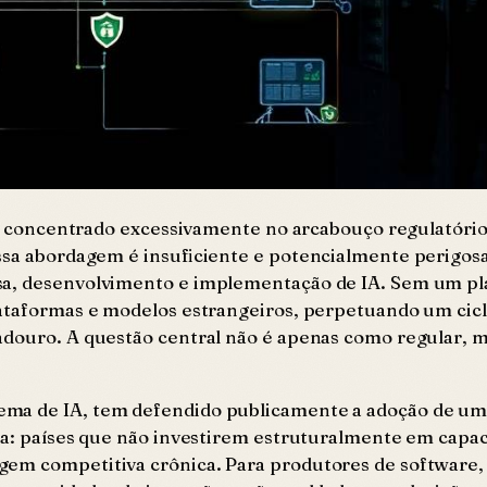
 se concentrado excessivamente no arcabouço regulatório,
Essa abordagem é insuficiente e potencialmente perigosa
a, desenvolvimento e implementação de IA. Sem um plan
lataformas e modelos estrangeiros, perpetuando um cic
radouro. A questão central não é apenas como regular,
ema de IA, tem defendido publicamente a adoção de uma
ara: países que não investirem estruturalmente em capa
gem competitiva crônica. Para produtores de software,