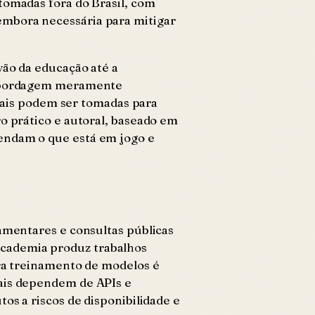
tomadas fora do Brasil, com
embora necessária para mitigar
vão da educação até a
a abordagem meramente
riais podem ser tomadas para
o prático e autoral, baseado em
eendam o que está em jogo e
lamentares e consultas públicas
academia produz trabalhos
ara treinamento de modelos é
nais dependem de APIs e
os a riscos de disponibilidade e