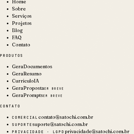
Home
Sobre
Serviços
Projetos
Blog
FAQ
Contato
PRODUTOS
GeraDocumentos
GeraResumo
CurriculoIA
GeraProposta
EM BREVE
GeraPrompts
EM BREVE
CONTATO
contato@satochi.com.br
COMERCIAL
suporte@satochi.com.br
SUPORTE
privacidade@satochi.com.br
PRIVACIDADE · LGPD