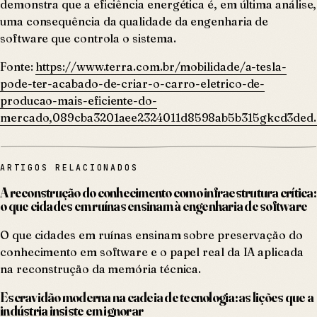
demonstra que a eficiência energética é, em última análise,
uma consequência da qualidade da engenharia de
software que controla o sistema.
Fonte:
https://www.terra.com.br/mobilidade/a-tesla-
pode-ter-acabado-de-criar-o-carro-eletrico-de-
producao-mais-eficiente-do-
mercado,089cba3201aee2324011d8598ab5b315gkcd3ded.
ARTIGOS RELACIONADOS
A reconstrução do conhecimento como infraestrutura crítica:
o que cidades em ruínas ensinam à engenharia de software
O que cidades em ruínas ensinam sobre preservação do
conhecimento em software e o papel real da IA aplicada
na reconstrução da memória técnica.
Escravidão moderna na cadeia de tecnologia: as lições que a
indústria insiste em ignorar