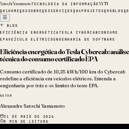
Satochi Yamamoto
SYTI
TECNOLOGIA DA INFORMAÇÃO
§
01
HOME
§
02
SOBRE
§
03
SERVIÇOS
§
04
PROJETOS
§
05
BLOG
§
BLOG
EFICIÊNCIA ENERGÉTICA
TESLA CYBERCAB
CONSUMO
EPA
VEÍCULO ELÉTRICO
ENGENHARIA DE SOFTWARE
Eficiência energética do Tesla Cybercab: análise
técnica do consumo certificado EPA
Consumo certificado de 10,25 kWh/100 km do Cybercab
redefine a eficiência em veículos elétricos. Entenda a
engenharia por trás e os limites do teste EPA.
AUTOR
Alexandre Satochi Yamamoto
31 DE MAIO DE 2026
8
MIN DE LEITURA