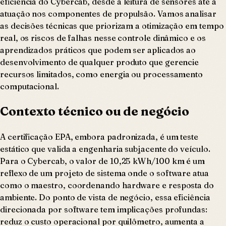
eficiência do Cybercab, desde a leitura de sensores até a
atuação nos componentes de propulsão. Vamos analisar
as decisões técnicas que priorizam a otimização em tempo
real, os riscos de falhas nesse controle dinâmico e os
aprendizados práticos que podem ser aplicados ao
desenvolvimento de qualquer produto que gerencie
recursos limitados, como energia ou processamento
computacional.
Contexto técnico ou de negócio
A certificação EPA, embora padronizada, é um teste
estático que valida a engenharia subjacente do veículo.
Para o Cybercab, o valor de 10,25 kWh/100 km é um
reflexo de um projeto de sistema onde o software atua
como o maestro, coordenando hardware e resposta do
ambiente. Do ponto de vista de negócio, essa eficiência
direcionada por software tem implicações profundas:
reduz o custo operacional por quilômetro, aumenta a