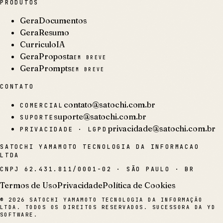
PRODUTOS
GeraDocumentos
GeraResumo
CurriculoIA
GeraProposta
EM BREVE
GeraPrompts
EM BREVE
CONTATO
contato@satochi.com.br
COMERCIAL
suporte@satochi.com.br
SUPORTE
privacidade@satochi.com.br
PRIVACIDADE · LGPD
SATOCHI YAMAMOTO TECNOLOGIA DA INFORMACAO
LTDA
CNPJ
62.431.811/0001-02
·
SÃO PAULO · BR
Termos de Uso
Privacidade
Política de Cookies
©
2026
SATOCHI YAMAMOTO TECNOLOGIA DA INFORMAÇÃO
LTDA. TODOS OS DIREITOS RESERVADOS. SUCESSORA DA YD
SOFTWARE.