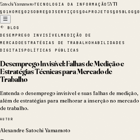
Satochi Yamamoto
SYTI
TECNOLOGIA DA INFORMAÇÃO
§
01
HOME
§
02
SOBRE
§
03
SERVIÇOS
§
04
PROJETOS
§
05
BLOG
§
BLOG
DESEMPREGO INVISÍVEL
MEDIÇÃO DE
MERCADO
ESTRATÉGIAS DE TRABALHO
HABILIDADES
DIGITAIS
POLÍTICAS PÚBLICAS
Desemprego Invisível: Falhas de Medição e
Estratégias Técnicas para Mercado de
Trabalho
Entenda o desemprego invisível e suas falhas de medição,
além de estratégias para melhorar a inserção no mercado
de trabalho.
AUTOR
Alexandre Satochi Yamamoto