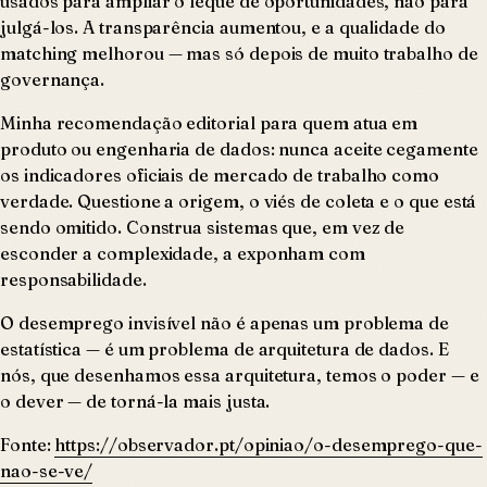
usados para ampliar o leque de oportunidades, não para
julgá-los. A transparência aumentou, e a qualidade do
matching melhorou — mas só depois de muito trabalho de
governança.
Minha recomendação editorial para quem atua em
produto ou engenharia de dados: nunca aceite cegamente
os indicadores oficiais de mercado de trabalho como
verdade. Questione a origem, o viés de coleta e o que está
sendo omitido. Construa sistemas que, em vez de
esconder a complexidade, a exponham com
responsabilidade.
O desemprego invisível não é apenas um problema de
estatística — é um problema de arquitetura de dados. E
nós, que desenhamos essa arquitetura, temos o poder — e
o dever — de torná-la mais justa.
Fonte:
https://observador.pt/opiniao/o-desemprego-que-
nao-se-ve/