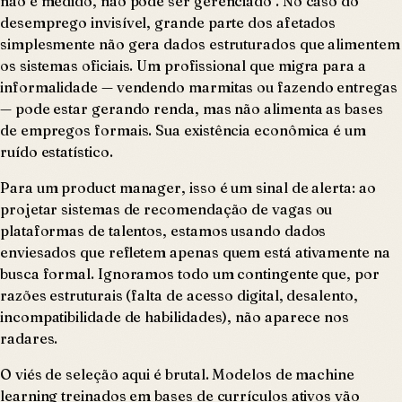
não é medido, não pode ser gerenciado". No caso do
desemprego invisível, grande parte dos afetados
simplesmente não gera dados estruturados que alimentem
os sistemas oficiais. Um profissional que migra para a
informalidade — vendendo marmitas ou fazendo entregas
— pode estar gerando renda, mas não alimenta as bases
de empregos formais. Sua existência econômica é um
ruído estatístico.
Para um product manager, isso é um sinal de alerta: ao
projetar sistemas de recomendação de vagas ou
plataformas de talentos, estamos usando dados
enviesados que refletem apenas quem está ativamente na
busca formal. Ignoramos todo um contingente que, por
razões estruturais (falta de acesso digital, desalento,
incompatibilidade de habilidades), não aparece nos
radares.
O viés de seleção aqui é brutal. Modelos de machine
learning treinados em bases de currículos ativos vão