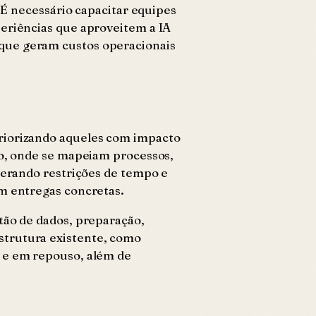
. É necessário capacitar equipes
periências que aproveitem a IA
 que geram custos operacionais
priorizando aqueles com impacto
io, onde se mapeiam processos,
iderando restrições de tempo e
em entregas concretas.
tão de dados, preparação,
strutura existente, como
o e em repouso, além de