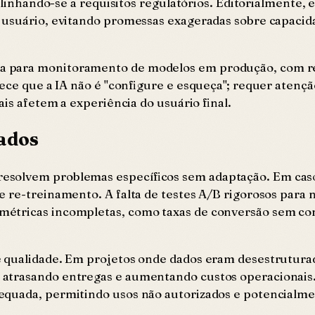
 alinhando-se a requisitos regulatórios. Editorialmente
 usuário, evitando promessas exageradas sobre capacid
a para monitoramento de modelos em produção, com res
ece que a IA não é "configure e esqueça"; requer atenção
ais afetem a experiência do usuário final.
rados
solvem problemas específicos sem adaptação. Em casos 
 re-treinamento. A falta de testes A/B rigorosos para 
étricas incompletas, como taxas de conversão sem con
e qualidade. Em projetos onde dados eram desestrutura
atrasando entregas e aumentando custos operacionais.
equada, permitindo usos não autorizados e potencialm