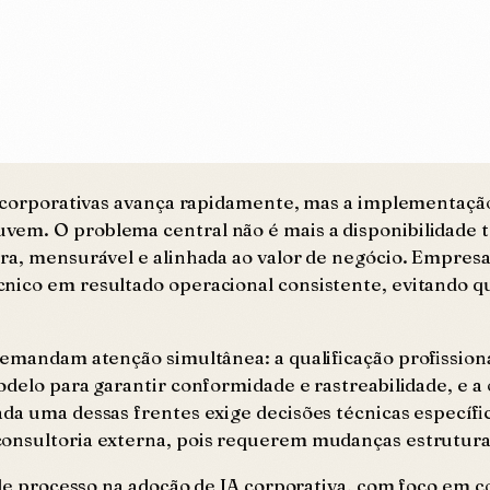
as corporativas avança rapidamente, mas a implementaçã
em. O problema central não é mais a disponibilidade t
ra, mensurável e alinhada ao valor de negócio. Empresa
nico em resultado operacional consistente, evitando qu
 demandam atenção simultânea: a qualificação profission
odelo para garantir conformidade e rastreabilidade, e a
ada uma dessas frentes exige decisões técnicas específ
consultoria externa, pois requerem mudanças estrutura
 e de processo na adoção de IA corporativa, com foco e