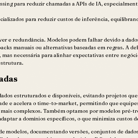
ssing para reduzir chamadas a APIs de IA, especialment
ecializados para reduzir custos de inferência, equilibr
ver e redundância. Modelos podem falhar devido a dad
lbacks manuais ou alternativas baseadas em regras. A de
a, mas necessária para alinhar expectativas entre negóc
estrutura.
madas
 dados estruturados e disponíveis, evitando projetos q
idade e acelera o time-to-market, permitindo que equi
os mais complexos. Também optamos por modelos pré-tr
daptar a domínios específicos, o que minimiza custos d
de modelos, documentando versões, conjuntos de dados