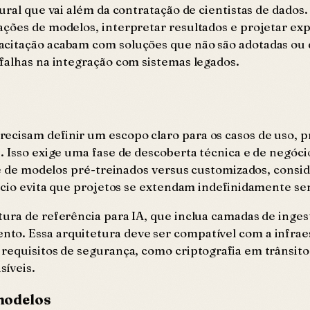
tural que vai além da contratação de cientistas de dados
ações de modelos, interpretar resultados e projetar ex
acitação acabam com soluções que não são adotadas ou
falhas na integração com sistemas legados.
ecisam definir um escopo claro para os casos de uso, 
. Isso exige uma fase de descoberta técnica e de negóc
dade de modelos pré-treinados versus customizados, cons
início evita que projetos se extendam indefinidamente s
ura de referência para IA, que inclua camadas de inges
to. Essa arquitetura deve ser compatível com a infrae
 requisitos de segurança, como criptografia em trânsit
síveis.
modelos