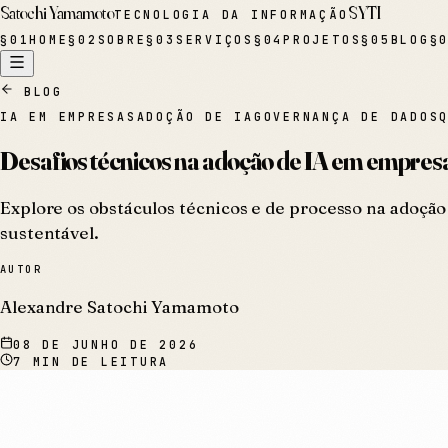
Satochi Yamamoto
SYTI
TECNOLOGIA DA INFORMAÇÃO
§
01
HOME
§
02
SOBRE
§
03
SERVIÇOS
§
04
PROJETOS
§
05
BLOG
§
BLOG
IA EM EMPRESAS
ADOÇÃO DE IA
GOVERNANÇA DE DADOS
Desafios técnicos na adoção de IA em empresa
Explore os obstáculos técnicos e de processo na adoção
sustentável.
AUTOR
Alexandre Satochi Yamamoto
08 DE JUNHO DE 2026
7
MIN DE LEITURA