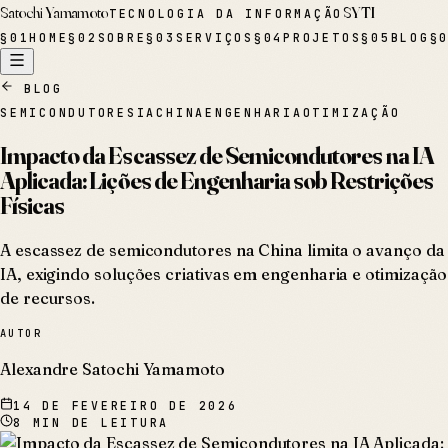
Satochi Yamamoto
SYTI
TECNOLOGIA DA INFORMAÇÃO
§
01
HOME
§
02
SOBRE
§
03
SERVIÇOS
§
04
PROJETOS
§
05
BLOG
§
BLOG
SEMICONDUTORES
IA
CHINA
ENGENHARIA
OTIMIZAÇÃO
Impacto da Escassez de Semicondutores na IA
Aplicada: Lições de Engenharia sob Restrições
Físicas
A escassez de semicondutores na China limita o avanço da
IA, exigindo soluções criativas em engenharia e otimização
de recursos.
AUTOR
Alexandre Satochi Yamamoto
14 DE FEVEREIRO DE 2026
8
MIN DE LEITURA