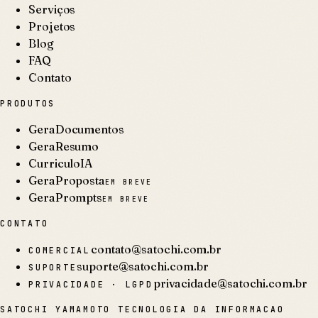
Serviços
Projetos
Blog
FAQ
Contato
PRODUTOS
GeraDocumentos
GeraResumo
CurriculoIA
GeraProposta
EM BREVE
GeraPrompts
EM BREVE
CONTATO
contato@satochi.com.br
COMERCIAL
suporte@satochi.com.br
SUPORTE
privacidade@satochi.com.br
PRIVACIDADE · LGPD
SATOCHI YAMAMOTO TECNOLOGIA DA INFORMACAO