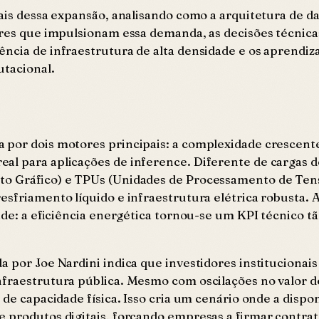
nais dessa expansão, analisando como a arquitetura de d
ores que impulsionam essa demanda, as decisões técnica
ência de infraestrutura de alta densidade e os aprendi
utacional.
a por dois motores principais: a complexidade crescen
al para aplicações de inference. Diferente de cargas 
nto Gráfico) e TPUs (Unidades de Processamento de Ten
esfriamento líquido e infraestrutura elétrica robusta.
dade: a eficiência energética tornou-se um KPI técnico tã
 por Joe Nardini indica que investidores institucionais
nfraestrutura pública. Mesmo com oscilações no valor 
 de capacidade física. Isso cria um cenário onde a dispo
 produtos digitais, forçando empresas a firmar contrat