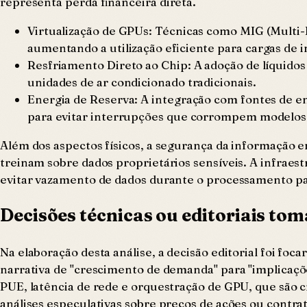
representa perda financeira direta.
Virtualização de GPUs: Técnicas como MIG (Multi
aumentando a utilização eficiente para cargas de i
Resfriamento Direto ao Chip: A adoção de líquido
unidades de ar condicionado tradicionais.
Energia de Reserva: A integração com fontes de ene
para evitar interrupções que corrompem modelos
Além dos aspectos físicos, a segurança da informação
treinam sobre dados proprietários sensíveis. A infraes
evitar vazamento de dados durante o processamento par
Decisões técnicas ou editoriais to
Na elaboração desta análise, a decisão editorial foi foc
narrativa de "crescimento de demanda" para "implicaç
PUE, latência de rede e orquestração de GPU, que são c
análises especulativas sobre preços de ações ou contrat