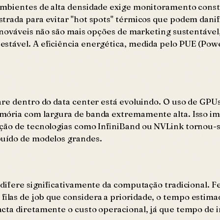
mbientes de alta densidade exige monitoramento consta
trada para evitar "hot spots" térmicos que podem danif
enováveis não são mais opções de marketing sustentável,
stável. A eficiência energética, medida pelo PUE (Powe
are dentro do data center está evoluindo. O uso de GPU
mória com largura de banda extremamente alta. Isso im
oção de tecnologias como InfiniBand ou NVLink tornou-
buído de modelos grandes.
A difere significativamente da computação tradicional.
las de job que considera a prioridade, o tempo estimad
acta diretamente o custo operacional, já que tempo de 