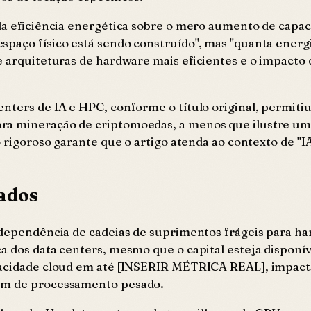
da eficiência energética sobre o mero aumento de capaci
paço físico está sendo construído", mas "quanta energi
e arquiteturas de hardware mais eficientes e o impacto 
nters de IA e HPC, conforme o título original, permitiu
ara mineração de criptomoedas, a menos que ilustre u
o rigoroso garante que o artigo atenda ao contexto de "I
rados
a dependência de cadeias de suprimentos frágeis para ha
 dos data centers, mesmo que o capital esteja disponíve
apacidade cloud em até [INSERIR MÉTRICA REAL], impac
dem de processamento pesado.