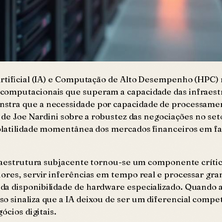
 Artificial (IA) e Computação de Alto Desempenho (HPC
computacionais que superam a capacidade das infraestr
stra que a necessidade por capacidade de processamen
e de Joe Nardini sobre a robustez das negociações no se
volatilidade momentânea dos mercados financeiros em f
nfraestrutura subjacente tornou-se um componente crít
iores, servir inferências em tempo real e processar gr
da disponibilidade de hardware especializado. Quando
o sinaliza que a IA deixou de ser um diferencial compe
ócios digitais.