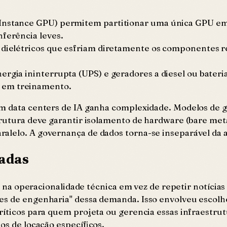
-Instance GPU) permitem partitionar uma única GPU em
nferência leves.
s dielétricos que esfriam diretamente os componentes 
rgia ininterrupta (UPS) e geradores a diesel ou bateria
 em treinamento.
 em data centers de IA ganha complexidade. Modelos de
trutura deve garantir isolamento de hardware (bare meta
alelo. A governança de dados torna-se inseparável da a
madas
ar na operacionalidade técnica em vez de repetir notícia
ões de engenharia" dessa demanda. Isso envolveu esco
ríticos para quem projeta ou gerencia essas infraestru
os de locação específicos.