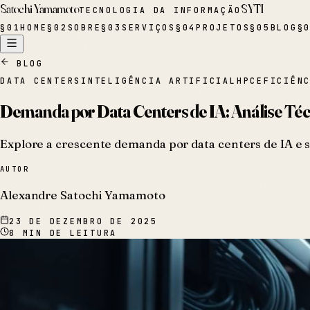
Satochi Yamamoto
SYTI
TECNOLOGIA DA INFORMAÇÃO
§
01
HOME
§
02
SOBRE
§
03
SERVIÇOS
§
04
PROJETOS
§
05
BLOG
§
BLOG
DATA CENTERS
INTELIGÊNCIA ARTIFICIAL
HPC
EFICIÊN
Demanda por Data Centers de IA: Análise Téc
Explore a crescente demanda por data centers de IA e 
AUTOR
Alexandre Satochi Yamamoto
23 DE DEZEMBRO DE 2025
8
MIN DE LEITURA