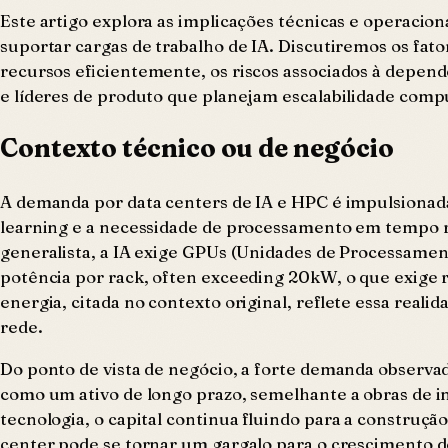
Este artigo explora as implicações técnicas e operacio
suportar cargas de trabalho de IA. Discutiremos os fat
recursos eficientemente, os riscos associados à depend
e líderes de produto que planejam escalabilidade comp
Contexto técnico ou de negócio
A demanda por data centers de IA e HPC é impulsionad
learning e a necessidade de processamento em tempo re
generalista, a IA exige GPUs (Unidades de Processame
potência por rack, often exceeding 20kW, o que exige r
energia, citada no contexto original, reflete essa reali
rede.
Do ponto de vista de negócio, a forte demanda observada
como um ativo de longo prazo, semelhante a obras de i
tecnologia, o capital continua fluindo para a construção
center pode se tornar um gargalo para o crescimento de