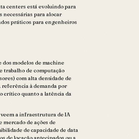
ata centers está evoluindo para
s necessárias para alocar
zados práticos para engenheiros
te dos modelos de machine
de trabalho de computação
sores) com alta densidade de
 A referência à demanda por
o crítico quanto a latência da
 veem a infraestrutura de IA
de mercado de ações de
nibilidade de capacidade de data
os de locação antecipados ou a