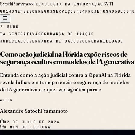
Satochi Yamamoto
SYTI
TECNOLOGIA DA INFORMAÇÃO
§
01
HOME
§
02
SOBRE
§
03
SERVIÇOS
§
04
PROJETOS
§
05
BLOG
§
BLOG
IA GENERATIVA
SEGURANÇA DE IA
AÇÃO
JUDICIAL
GOVERNANÇA DE DADOS
VULNERABILIDADE
Como ação judicial na Flórida expõe riscos de
segurança ocultos em modelos de IA generativa
Entenda como a ação judicial contra a OpenAI na Flórida
revela falhas em transparência e segurança de modelos
de IA generativa e o que isso significa para o
AUTOR
Alexandre Satochi Yamamoto
02 DE JUNHO DE 2026
8
MIN DE LEITURA