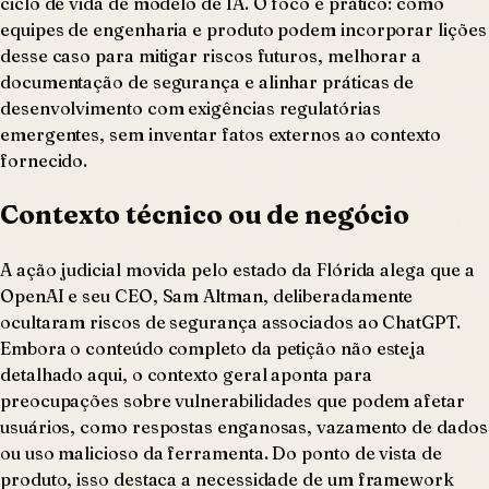
ciclo de vida de modelo de IA. O foco é prático: como
equipes de engenharia e produto podem incorporar lições
desse caso para mitigar riscos futuros, melhorar a
documentação de segurança e alinhar práticas de
desenvolvimento com exigências regulatórias
emergentes, sem inventar fatos externos ao contexto
fornecido.
Contexto técnico ou de negócio
A ação judicial movida pelo estado da Flórida alega que a
OpenAI e seu CEO, Sam Altman, deliberadamente
ocultaram riscos de segurança associados ao ChatGPT.
Embora o conteúdo completo da petição não esteja
detalhado aqui, o contexto geral aponta para
preocupações sobre vulnerabilidades que podem afetar
usuários, como respostas enganosas, vazamento de dados
ou uso malicioso da ferramenta. Do ponto de vista de
produto, isso destaca a necessidade de um framework