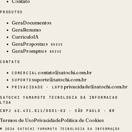
Contato
PRODUTOS
GeraDocumentos
GeraResumo
CurriculoIA
GeraProposta
EM BREVE
GeraPrompts
EM BREVE
CONTATO
contato@satochi.com.br
COMERCIAL
suporte@satochi.com.br
SUPORTE
privacidade@satochi.com.br
PRIVACIDADE · LGPD
SATOCHI YAMAMOTO TECNOLOGIA DA INFORMACAO
LTDA
CNPJ
62.431.811/0001-02
·
SÃO PAULO · BR
Termos de Uso
Privacidade
Política de Cookies
©
2026
SATOCHI YAMAMOTO TECNOLOGIA DA INFORMAÇÃO