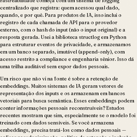
rastreabilidade começa com um sistema de logging
centralizado que registra: quem acessou qual dado,
quando, e por quê. Para produtos de IA, isso inclui o
registro de cada chamada de API para o provedor
externo, com o hash do input (não o input original) e a
resposta gerada. Usei a biblioteca
structlog
em Python
para estruturar eventos de privacidade, e armazenamos
em um banco separado, imutável (append-only), com
acesso restrito a compliance e engenharia sênior. Isso dá
uma trilha auditável sem expor dados pessoais.
Um risco que não vi na fonte é sobre a retenção de
embeddings. Muitos sistemas de IA geram vetores de
representação dos inputs e os armazenam em bancos
vetoriais para busca semântica. Esses embeddings podem
conter informações pessoais reconstruíveis? Estudos
recentes mostram que sim, especialmente se o modelo foi
treinado com dados sensíveis. Se você armazena
embeddings, precisa tratá-los como dados pessoais —