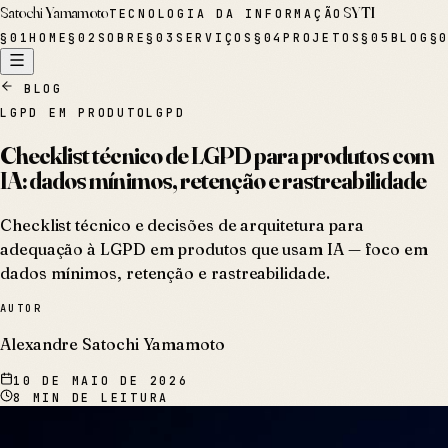
Satochi Yamamoto
SYTI
TECNOLOGIA DA INFORMAÇÃO
§
01
HOME
§
02
SOBRE
§
03
SERVIÇOS
§
04
PROJETOS
§
05
BLOG
§
BLOG
LGPD EM PRODUTO
LGPD
Checklist técnico de LGPD para produtos com
IA: dados mínimos, retenção e rastreabilidade
Checklist técnico e decisões de arquitetura para
adequação à LGPD em produtos que usam IA — foco em
dados mínimos, retenção e rastreabilidade.
AUTOR
Alexandre Satochi Yamamoto
10 DE MAIO DE 2026
8
MIN DE LEITURA