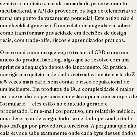
sensíveis implícitos, e cada camada de processamento
(seu backend, a API do provedor, os logs de telemetria) se
torna um ponto de vazamento potencial. Este artigo não é
um checklist genérico. É um relato de engenharia sobre
como transformar privacidade em decisões de design
reais, com trade-offs, riscos e aprendizados práticos.
O erro mais comum que vejo é tratar a LGPD como um
anexo do product backlog, algo que se resolve com um
sprint de adequação depois do lançamento. Na prática,
corrigir a arquitetura de dados retroativamente custa de 3
a 5 vezes mais caro, sem contar o risco reputacional de
um incidente. Em produtos de IA, a complexidade é maior
porque os dados pessoais não estão apenas em campos de
formulário — eles estão no conteúdo gerado e
processado. Um e-mail corporativo, um relatório médico,
uma descrição de cargo: tudo isso é dado pessoal, e tudo
isso trafega por provedores terceiros. A pergunta que não
cala é: você sabe exatamente onde cada byte desses dados