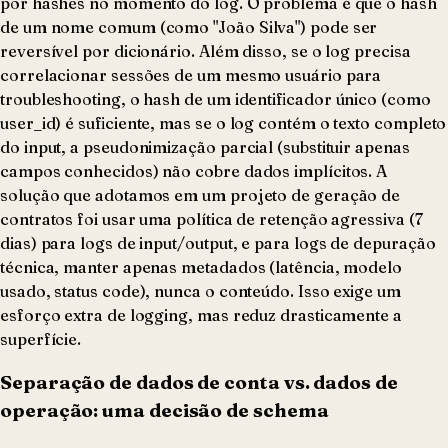
por hashes no momento do log. O problema é que o hash
de um nome comum (como "João Silva") pode ser
reversível por dicionário. Além disso, se o log precisa
correlacionar sessões de um mesmo usuário para
troubleshooting, o hash de um identificador único (como
user_id) é suficiente, mas se o log contém o texto completo
do input, a pseudonimização parcial (substituir apenas
campos conhecidos) não cobre dados implícitos. A
solução que adotamos em um projeto de geração de
contratos foi usar uma política de retenção agressiva (7
dias) para logs de input/output, e para logs de depuração
técnica, manter apenas metadados (latência, modelo
usado, status code), nunca o conteúdo. Isso exige um
esforço extra de logging, mas reduz drasticamente a
superfície.
Separação de dados de conta vs. dados de
operação: uma decisão de schema