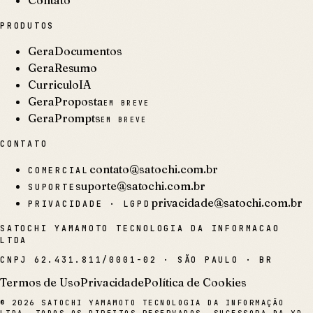
PRODUTOS
GeraDocumentos
GeraResumo
CurriculoIA
GeraProposta
EM BREVE
GeraPrompts
EM BREVE
CONTATO
contato@satochi.com.br
COMERCIAL
suporte@satochi.com.br
SUPORTE
privacidade@satochi.com.br
PRIVACIDADE · LGPD
SATOCHI YAMAMOTO TECNOLOGIA DA INFORMACAO
LTDA
CNPJ
62.431.811/0001-02
·
SÃO PAULO · BR
Termos de Uso
Privacidade
Política de Cookies
©
2026
SATOCHI YAMAMOTO TECNOLOGIA DA INFORMAÇÃO