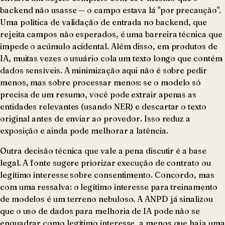
backend não usasse — o campo estava lá "por precaução".
Uma política de validação de entrada no backend, que
rejeita campos não esperados, é uma barreira técnica que
impede o acúmulo acidental. Além disso, em produtos de
IA, muitas vezes o usuário cola um texto longo que contém
dados sensíveis. A minimização aqui não é sobre pedir
menos, mas sobre processar menos: se o modelo só
precisa de um resumo, você pode extrair apenas as
entidades relevantes (usando NER) e descartar o texto
original antes de enviar ao provedor. Isso reduz a
exposição e ainda pode melhorar a latência.
Outra decisão técnica que vale a pena discutir é a base
legal. A fonte sugere priorizar execução de contrato ou
legítimo interesse sobre consentimento. Concordo, mas
com uma ressalva: o legítimo interesse para treinamento
de modelos é um terreno nebuloso. A ANPD já sinalizou
que o uso de dados para melhoria de IA pode não se
enquadrar como legítimo interesse, a menos que haja uma