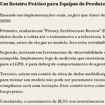
Um Roteiro Prático para Equipes de Produt
Baseado em implementações reais, sugiro que times de
2026:
Primeiro, realizem um "Privacy Architecture Review" (P
dados desde a coleta até o treinamento e a inferência.
sistema, antes de chegar ao modelo. Isso evita retrabalh
Segundo, invistam em ferramentas de observabilidade de
cumprida. Implemente logs de auditoria que rastreiem q
para a LGPD, é para debug de comportamento do agente d
Terceiro, criem um comitê de ética de dados multidisci
para treinar um modelo não pode ser puramente técnic
compliance será uma tentação. Esse comitê serve como u
longo prazo.
Concluindo, o crescimento de 18,5% nos investimentos e