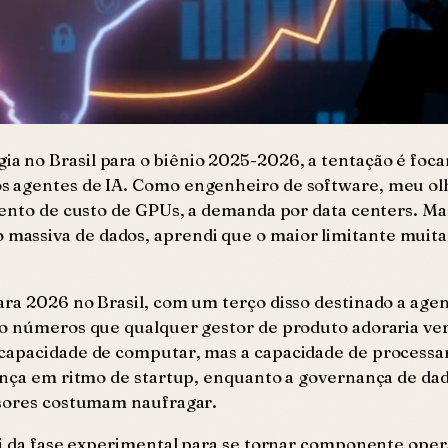
a no Brasil para o biênio 2025-2026, a tentação é foc
s agentes de IA. Como engenheiro de software, meu ol
mento de custo de GPUs, a demanda por data centers. Mas
ssiva de dados, aprendi que o maior limitante muitas 
ara 2026 no Brasil, com um terço disso destinado a ag
são números que qualquer gestor de produto adoraria v
capacidade de computar, mas a capacidade de processar
avança em ritmo de startup, enquanto a governança de d
ssores costumam naufragar.
sai da fase experimental para se tornar componente ope