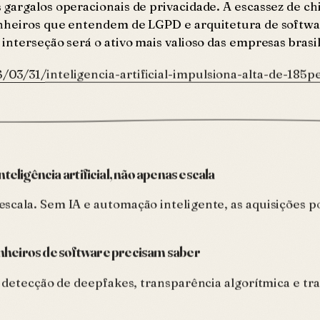
 gargalos operacionais de privacidade. A escassez de c
enheiros que entendem de LGPD e arquitetura de softw
interseção será o ativo mais valioso das empresas brasi
/03/31/inteligencia-artificial-impulsiona-alta-de-185
eligência artificial, não apenas escala
scala. Sem IA e automação inteligente, as aquisições 
nheiros de software precisam saber
: detecção de deepfakes, transparência algorítmica e t