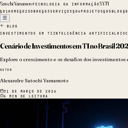
Satochi Yamamoto
SYTI
TECNOLOGIA DA INFORMAÇÃO
§
01
HOME
§
02
SOBRE
§
03
SERVIÇOS
§
04
PROJETOS
§
05
BLOG
§
BLOG
INVESTIMENTOS EM TI
INTELIGÊNCIA ARTIFICIAL
RIS
Cenário de Investimentos em TI no Brasil 202
Explore o crescimento e os desafios dos investimentos 
AUTOR
Alexandre Satochi Yamamoto
31 DE MARÇO DE 2026
6
MIN DE LEITURA