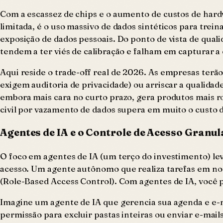
Com a escassez de chips e o aumento de custos de hardw
limitada, é o uso massivo de dados sintéticos para trein
exposição de dados pessoais. Do ponto de vista de qual
tendem a ter viés de calibração e falham em capturar
Aqui reside o trade-off real de 2026. As empresas terã
exigem auditoria de privacidade) ou arriscar a qualida
embora mais cara no curto prazo, gera produtos mais r
civil por vazamento de dados supera em muito o custo 
Agentes de IA e o Controle de Acesso Granul
O foco em agentes de IA (um terço do investimento) le
acesso. Um agente autônomo que realiza tarefas em no
(Role-Based Access Control). Com agentes de IA, você p
Imagine um agente de IA que gerencia sua agenda e e-mai
permissão para excluir pastas inteiras ou enviar e-mai