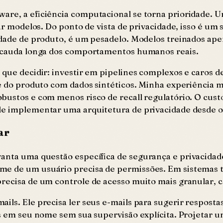
are, a eficiência computacional se torna prioridade. U
ar modelos. Do ponto de vista de privacidade, isso é um 
idade de produto, é um pesadelo. Modelos treinados ape
 a cauda longa dos comportamentos humanos reais.
o que decidir: investir em pipelines complexos e caros 
de do produto com dados sintéticos. Minha experiência 
obustos e com menos risco de recall regulatório. O cus
de implementar uma arquitetura de privacidade desde o 
ar
vanta uma questão específica de segurança e privacidad
me de um usuário precisa de permissões. Em sistemas 
recisa de um controle de acesso muito mais granular, c
ls. Ele precisa ler seus e-mails para sugerir respostas
ls em seu nome sem sua supervisão explícita. Projetar 