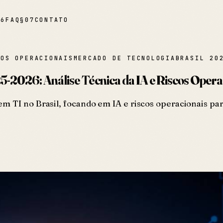
06
FAQ
§
07
CONTATO
COS OPERACIONAIS
MERCADO DE TECNOLOGIA
BRASIL 20
5-2026: Análise Técnica da IA e Riscos Opera
em TI no Brasil, focando em IA e riscos operacionais pa