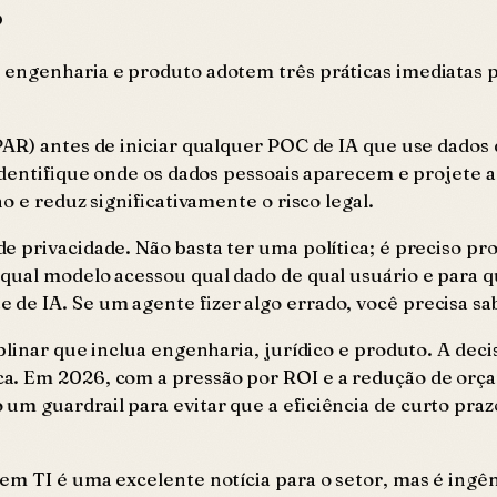
o
 engenharia e produto adotem três práticas imediatas 
AR) antes de iniciar qualquer POC de IA que use dados d
 Identifique onde os dados pessoais aparecem e projete 
o e reduz significativamente o risco legal.
 privacidade. Não basta ter uma política; é preciso pro
ual modelo acessou qual dado de qual usuário e para qua
e IA. Se um agente fizer algo errado, você precisa sab
plinar que inclua engenharia, jurídico e produto. A dec
a. Em 2026, com a pressão por ROI e a redução de orça
m guardrail para evitar que a eficiência de curto prazo
m TI é uma excelente notícia para o setor, mas é ingên