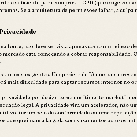
strito o suficiente para cumprir a LGPD (que exige cons
emos. Se a arquitetura de permissões falhar, a culpa 
 Privacidade
 na fonte, não deve ser vista apenas como um reflexo 
 o mercado está começando a cobrar responsabilidade. O
.
estão mais exigentes. Um projeto de IA que não apresen
 mais dificuldade para captar recursos internos no or
privacidade por design terão um "time-to-market" meno
equação legal. A privacidade vira um acelerador, não um
tivo, ter um selo de conformidade ou uma reputação d
utos que queimam a largada com vazamentos ou usos anti