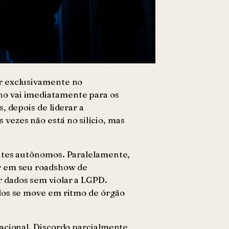
ar exclusivamente no
ho vai imediatamente para os
, depois de liderar a
vezes não está no silício, mas
entes autônomos. Paralelamente,
er em seu roadshow de
 dados sem violar a LGPD.
ados se move em ritmo de órgão
racional. Discordo parcialmente