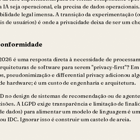
a IA seja operacional, ela precisa de dados operacionais.
bilidade legal imensa. A transição da experimentação (
ais de usuários) é onde a privacidade deixa de ser um c
 Conformidade
a 2026 é uma resposta direta à necessidade de process
arquiteturas de software para serem "privacy-first"? Em 
, pseudonimização e differential privacy adicionou al
de hardware; é um custo de engenharia e arquitetura.
D no design de sistemas de recomendação ou de agent
cisões. A LGPD exige transparência e limitação de final
 de dados) para alimentar um modelo de linguagem é um
u IDC. Ignorar isso é construir um castelo de areia.