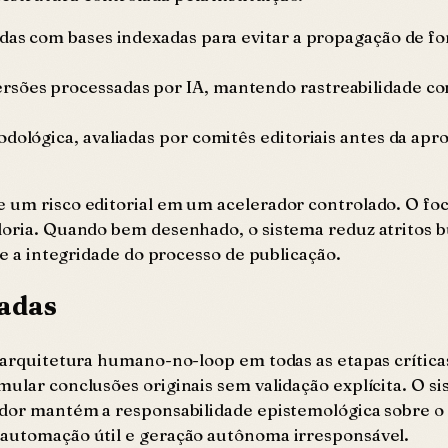
adas com bases indexadas para evitar a propagação de fo
rsões processadas por IA, mantendo rastreabilidade co
odológica, avaliadas por comitês editoriais antes da ap
 um risco editorial em um acelerador controlado. O foco
radoria. Quando bem desenhado, o sistema reduz atritos
a e a integridade do processo de publicação.
madas
e arquitetura humano-no-loop em todas as etapas crítica
mular conclusões originais sem validação explícita. O s
sador mantém a responsabilidade epistemológica sobre o
e automação útil e geração autônoma irresponsável.