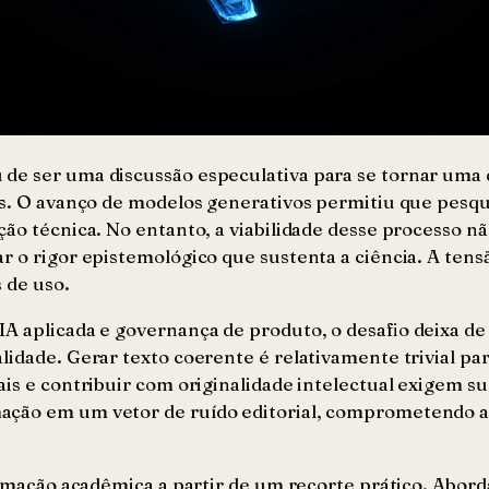
de ser uma discussão especulativa para se tornar uma 
cas. O avanço de modelos generativos permitiu que pesq
ação técnica. No entanto, a viabilidade desse processo 
r o rigor epistemológico que sustenta a ciência. A tens
s de uso.
IA aplicada e governança de produto, o desafio deixa d
lidade. Gerar texto coerente é relativamente trivial p
ais e contribuir com originalidade intelectual exigem s
ação em um vetor de ruído editorial, comprometendo a 
automação acadêmica a partir de um recorte prático. Ab