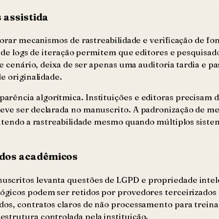
 assistida
porar mecanismos de rastreabilidade e verificação de fo
ia de logs de iteração permitem que editores e pesquis
e cenário, deixa de ser apenas uma auditoria tardia e pa
e originalidade.
rência algorítmica. Instituições e editoras precisam d
eve ser declarada no manuscrito. A padronização de me
antendo a rastreabilidade mesmo quando múltiplos sistem
ados acadêmicos
scritos levanta questões de LGPD e propriedade intele
lógicos podem ser retidos por provedores terceirizado
dos, contratos claros de não processamento para treina
strutura controlada pela instituição.