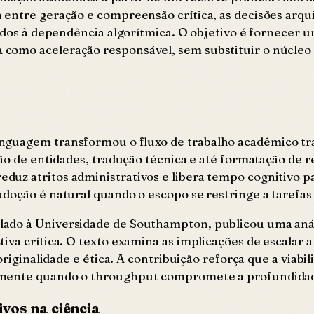
 entre geração e compreensão crítica, as decisões arqui
iados à dependência algorítmica. O objetivo é fornecer
omo aceleração responsável, sem substituir o núcleo a
nguagem transformou o fluxo de trabalho acadêmico tra
ção de entidades, tradução técnica e até formatação de
z atritos administrativos e libera tempo cognitivo para
doção é natural quando o escopo se restringe a tarefas 
lado à Universidade de Southampton, publicou uma aná
iva crítica. O texto examina as implicações de escalar 
originalidade e ética. A contribuição reforça que a viabi
lmente quando o throughput compromete a profundidade
vos na ciência