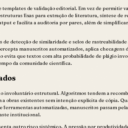
templates de validação editorial. Em vez de permitir va
truturas fixas para extração de literatura, síntese de r
tput e facilita a auditoria por pares, além de simplific
s de detecção de similaridade e selos de rastreabilidade
rcepta manuscritos automatizados, aplica checagens de
 evita que textos com alta probabilidade de plágio invo
empo da comunidade científica.
rados
o involuntário estrutural. Algoritmos tendem a recombi
a obras existentes sem intenção explícita de cópia. Qu
e ferramentas automatizadas, manuscritos passam pela 
ste institucional.
enta outro risco sistêmico. A pressão por produtividad