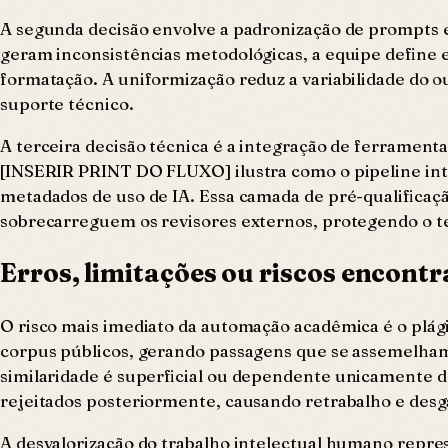
A segunda decisão envolve a padronização de prompts e 
geram inconsistências metodológicas, a equipe define es
formatação. A uniformização reduz a variabilidade do ou
suporte técnico.
A terceira decisão técnica é a integração de ferramenta
[INSERIR PRINT DO FLUXO] ilustra como o pipeline inte
metadados de uso de IA. Essa camada de pré-qualificação
sobrecarreguem os revisores externos, protegendo o t
Erros, limitações ou riscos encont
O risco mais imediato da automação acadêmica é o plági
corpus públicos, gerando passagens que se assemelham 
similaridade é superficial ou dependente unicamente d
rejeitados posteriormente, causando retrabalho e desga
A desvalorização do trabalho intelectual humano repres