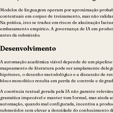
Modelos de linguagem operam por aproximação probabil
contextuais em corpus de treinamento, mas não valid
Na prática, isso se traduz em riscos de alucinação fac
embasamento empírico. A governança de IA em produto 
antes da submissão.
Desenvolvimento
A automação acadêmica viável depende de um pipeline s
mapeamento de literatura pode ser amplamente delegada
hipóteses, o desenho metodológico e a discussão de re
bloco monolítico resulta em perda de controle e degrada
A coerência textual gerada pela IA não garante relevân
gramática impecável e manter tom formal, mas ainda ass
automação, quando mal configurada, incentiva a produ
submetidos sem elevar a densidade do conhecimento di