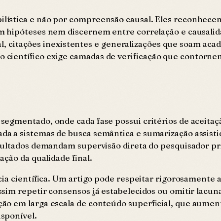
ística e não por compreensão causal. Eles reconhecem
am hipóteses nem discernem entre correlação e causal
tual, citações inexistentes e generalizações que soam a
científico exige camadas de verificação que contornem
egmentado, onde cada fase possui critérios de aceitaçã
 a sistemas de busca semântica e sumarização assistid
sultados demandam supervisão direta do pesquisador pr
ção da qualidade final.
cia científica. Um artigo pode respeitar rigorosamente
im repetir consensos já estabelecidos ou omitir lacunas
ção em larga escala de conteúdo superficial, que aume
sponível.