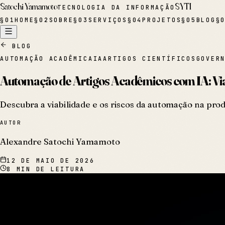
Satochi Yamamoto
SYTI
TECNOLOGIA DA INFORMAÇÃO
§
01
HOME
§
02
SOBRE
§
03
SERVIÇOS
§
04
PROJETOS
§
05
BLOG
§
BLOG
AUTOMAÇÃO ACADÊMICA
IA
ARTIGOS CIENTÍFICOS
GOVER
Automação de Artigos Acadêmicos com IA: Via
Descubra a viabilidade e os riscos da automação na prod
AUTOR
Alexandre Satochi Yamamoto
12 DE MAIO DE 2026
8
MIN DE LEITURA