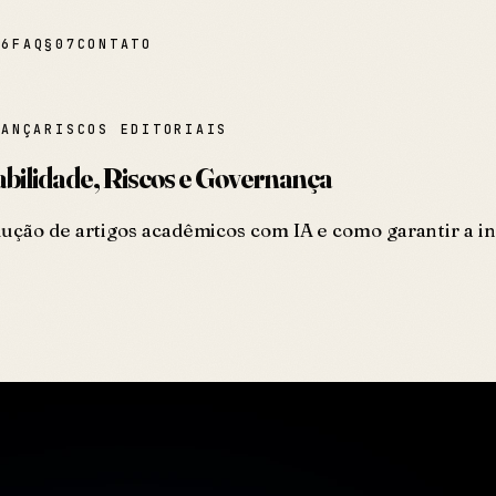
06
FAQ
§
07
CONTATO
NANÇA
RISCOS EDITORIAIS
bilidade, Riscos e Governança
ução de artigos acadêmicos com IA e como garantir a int