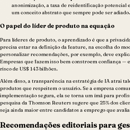
anonimização, a taxa de reidentificação potencial
um conceito abstrato que sempre pode ser adiado
O papel do líder de produto na equação
Para líderes de produto, o aprendizado é que a privaci
precisa estar na definição da feature, na escolha do m
personalizar recomendações, por exemplo, deve explica
Empresas que fazem isso bem constroem confiança — e c
risco de US$ 143 bilhões.
Além disso, a transparência na estratégia de IA atrai 
produtos que respeitem o usuário. Se a empresa comuni
implementação segura, ela se torna um ímã para profis
pesquisa da Thomson Reuters sugere que 25% dos client
seja ainda maior entre candidatos a emprego que avali
Recomendações editoriais para ges