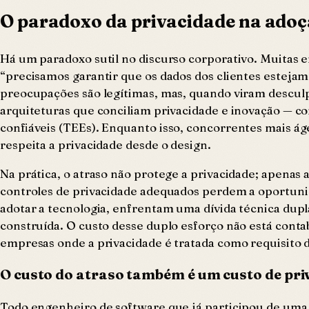
O paradoxo da privacidade na adoç
Há um paradoxo sutil no discurso corporativo. Muitas 
“precisamos garantir que os dados dos clientes estejam
preocupações são legítimas, mas, quando viram desculpa
arquiteturas que conciliam privacidade e inovação — 
confiáveis (TEEs). Enquanto isso, concorrentes mais 
respeita a privacidade desde o design.
Na prática, o atraso não protege a privacidade; apen
controles de privacidade adequados perdem a oportun
adotar a tecnologia, enfrentam uma dívida técnica dupla
construída. O custo desse duplo esforço não está cont
empresas onde a privacidade é tratada como requisito 
O custo do atraso também é um custo de pri
Todo engenheiro de software que já participou de uma