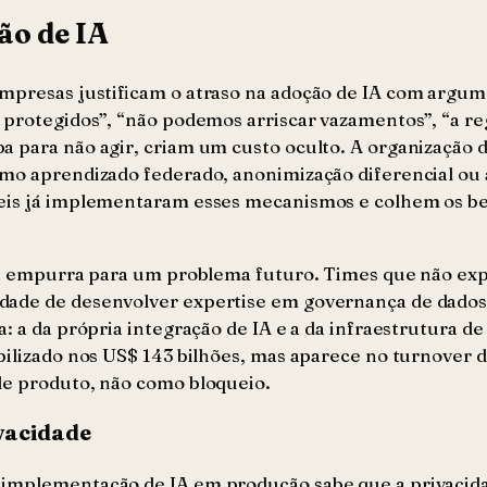
ão de IA
empresas justificam o atraso na adoção de IA com argum
 protegidos”, “não podemos arriscar vazamentos”, “a reg
 para não agir, criam um custo oculto. A organização d
como aprendizado federado, anonimização diferencial o
ágeis já implementaram esses mecanismos e colhem os b
as a empurra para um problema futuro. Times que não e
idade de desenvolver expertise em governança de dado
: a da própria integração de IA e a da infraestrutura de
abilizado nos US$ 143 bilhões, mas aparece no turnove
de produto, não como bloqueio.
vacidade
 implementação de IA em produção sabe que a privacid