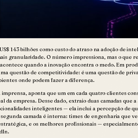
 143 bilhões como custo do atraso na adoção de intelig
ais granularidade. O número impressiona, mas o que re
ue acontece quando a inovação encontra o medo. Em prod
 uma questão de competitividade: é uma questão de priv
ientes onde podem fazer a diferença.
imprensa, aponta que um em cada quatro clientes cons
eal da empresa. Desse dado, extraio duas camadas que a a
uncionalidades inteligentes — ela inclui a percepção de q
 A segunda camada é interna: times de engenharia que v
 estratégica, e os melhores profissionais — especialme
dIn.