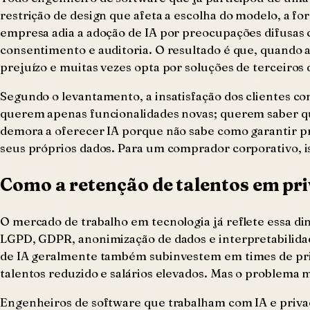
restrição de design que afeta a escolha do modelo, a 
empresa adia a adoção de IA por preocupações difusas 
consentimento e auditoria. O resultado é que, quando a
prejuízo e muitas vezes opta por soluções de terceiro
Segundo o levantamento, a insatisfação dos clientes com
querem apenas funcionalidades novas; querem saber qu
demora a oferecer IA porque não sabe como garantir pr
seus próprios dados. Para um comprador corporativo, is
Como a retenção de talentos em pri
O mercado de trabalho em tecnologia já reflete essa d
LGPD, GDPR, anonimização de dados e interpretabilidad
de IA geralmente também subinvestem em times de pri
talentos reduzido e salários elevados. Mas o problema m
Engenheiros de software que trabalham com IA e priva