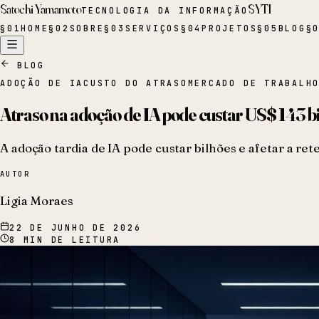
Satochi Yamamoto
SYTI
TECNOLOGIA DA INFORMAÇÃO
§
01
HOME
§
02
SOBRE
§
03
SERVIÇOS
§
04
PROJETOS
§
05
BLOG
§
BLOG
ADOÇÃO DE IA
CUSTO DO ATRASO
MERCADO DE TRABALH
Atraso na adoção de IA pode custar US$ 143 bi 
A adoção tardia de IA pode custar bilhões e afetar a r
AUTOR
Ligia Moraes
22 DE JUNHO DE 2026
8
MIN DE LEITURA