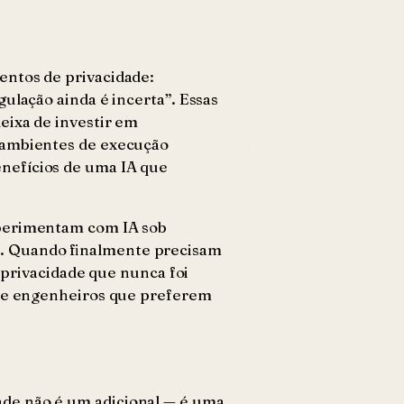
entos de privacidade:
ulação ainda é incerta”. Essas
eixa de investir em
u ambientes de execução
enefícios de uma IA que
xperimentam com IA sob
s. Quando finalmente precisam
 privacidade que nunca foi
r de engenheiros que preferem
ade não é um adicional — é uma