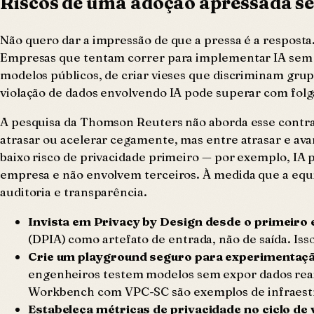
Riscos de uma adoção apressada s
Não quero dar a impressão de que a pressa é a resposta
Empresas que tentam correr para implementar IA sem e
modelos públicos, de criar vieses que discriminam gru
violação de dados envolvendo IA pode superar com folga
A pesquisa da Thomson Reuters não aborda esse contrap
atrasar ou acelerar cegamente, mas entre atrasar e avan
baixo risco de privacidade primeiro — por exemplo, IA 
empresa e não envolvem terceiros. À medida que a equ
auditoria e transparência.
Invista em Privacy by Design desde o primeiro
(DPIA) como artefato de entrada, não de saída. Is
Crie um playground seguro para experimentaçã
engenheiros testem modelos sem expor dados reai
Workbench com VPC-SC são exemplos de infraestru
Estabeleça métricas de privacidade no ciclo de 