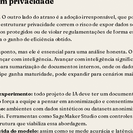
em privacidade
. O outro lado do atraso é a adoção irresponsável, que 
struturar privacidade correm o risco de expor dados 
pos protegidos ou de violar regulamentações de forma 
 o ganho de eficiência obtido.
onto, mas ele é essencial para uma análise honesta. O
çar com inteligência. Avançar com inteligência signific
para sumarização de documentos internos, onde os dados
ipe ganha maturidade, pode expandir para cenários mai
 experimento:
todo projeto de IA deve ter um document
so força a equipe a pensar em anonimização e consentim
o:
ambientes com dados sintéticos ou datasets anonim
s. Ferramentas como SageMaker Studio com controles 
tura que viabiliza essa abordagem.
vida do modelo:
assim como se mede acurácia e latência