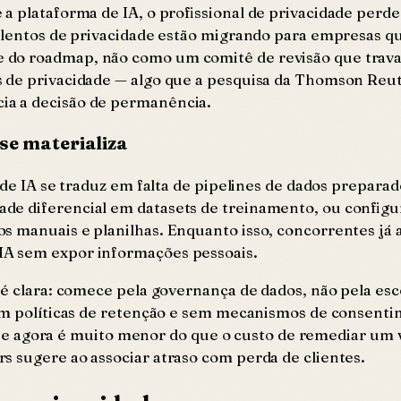
a plataforma de IA, o profissional de privacidade perd
talentos de privacidade estão migrando para empresas q
do roadmap, não como um comitê de revisão que trava t
s de privacidade — algo que a pesquisa da Thomson Reu
ia a decisão de permanência.
se materializa
 de IA se traduz em falta de pipelines de dados prepara
de diferencial em datasets de treinamento, ou configu
s manuais e planilhas. Enquanto isso, concorrentes já
IA sem expor informações pessoais.
a é clara: comece pela governança de dados, não pela e
sem políticas de retenção e sem mecanismos de consenti
a base agora é muito menor do que o custo de remediar u
s sugere ao associar atraso com perda de clientes.