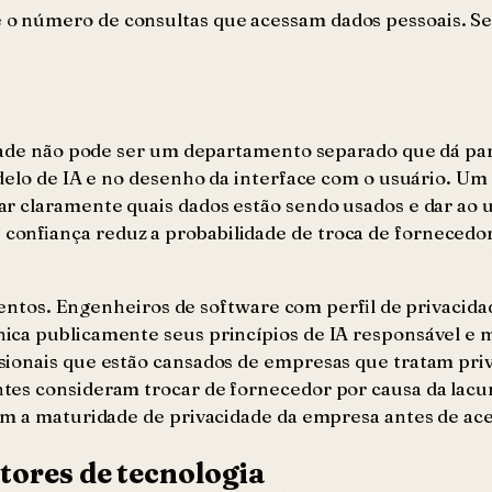
 e o número de consultas que acessam dados pessoais. Se
.
dade não pode ser um departamento separado que dá pare
odelo de IA e no desenho da interface com o usuário. Um
r claramente quais dados estão sendo usados e dar ao u
onfiança reduz a probabilidade de troca de fornecedor
talentos. Engenheiros de software com perfil de privaci
ca publicamente seus princípios de IA responsável e m
sionais que estão cansados de empresas que tratam pri
es consideram trocar de fornecedor por causa da lacun
am a maturidade de privacidade da empresa antes de ace
tores de tecnologia