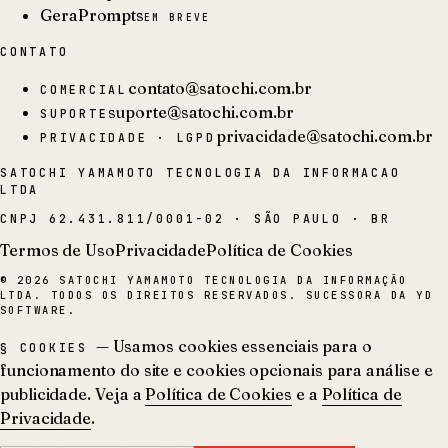
GeraPrompts
EM BREVE
CONTATO
contato@satochi.com.br
COMERCIAL
suporte@satochi.com.br
SUPORTE
privacidade@satochi.com.br
PRIVACIDADE · LGPD
SATOCHI YAMAMOTO TECNOLOGIA DA INFORMACAO
LTDA
CNPJ
62.431.811/0001-02
·
SÃO PAULO · BR
Termos de Uso
Privacidade
Política de Cookies
©
2026
SATOCHI YAMAMOTO TECNOLOGIA DA INFORMAÇÃO
LTDA. TODOS OS DIREITOS RESERVADOS. SUCESSORA DA YD
SOFTWARE.
— Usamos cookies essenciais para o
§ COOKIES
funcionamento do site e cookies opcionais para análise e
publicidade. Veja a
Política de Cookies
e a
Política de
Privacidade
.