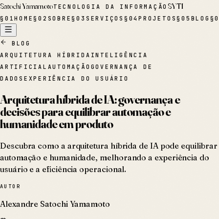
Satochi Yamamoto
SYTI
TECNOLOGIA DA INFORMAÇÃO
§
01
HOME
§
02
SOBRE
§
03
SERVIÇOS
§
04
PROJETOS
§
05
BLOG
§
BLOG
ARQUITETURA HÍBRIDA
INTELIGÊNCIA
ARTIFICIAL
AUTOMAÇÃO
GOVERNANÇA DE
DADOS
EXPERIÊNCIA DO USUÁRIO
Arquitetura híbrida de IA: governança e
decisões para equilibrar automação e
humanidade em produto
Descubra como a arquitetura híbrida de IA pode equilibrar
automação e humanidade, melhorando a experiência do
usuário e a eficiência operacional.
AUTOR
Alexandre Satochi Yamamoto