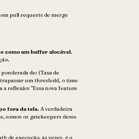
 com pull requests de merge
no como um buffer alocável
.
ção.
 ponderada de: (Taxa de
trapassar um threshold, o time
 a reflexão: "Essa nova feature
o fora da tela
. A verdadeira
os, somos os gatekeepers desse
th de execução, às vezes, é o