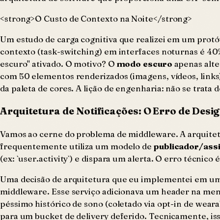
<strong>O Custo de Contexto na Noite</strong>
Um estudo de carga cognitiva que realizei em um protó
contexto (task-switching) em interfaces noturnas é 4
escuro" ativado. O motivo? O
modo escuro
apenas alte
com 50 elementos renderizados (imagens, vídeos, link
da paleta de cores. A lição de engenharia: não se trata 
Arquitetura de Notificações: O Erro de Desi
Vamos ao cerne do problema de middleware. A arquitet
frequentemente utiliza um modelo de
publicador/ass
(ex: `user.activity`) e dispara um alerta. O erro técnic
Uma decisão de arquitetura que eu implementei em um
middleware. Esse serviço adicionava um header na 
péssimo histórico de sono (coletado via opt-in de wear
para um bucket de delivery deferido. Tecnicamente, isso 