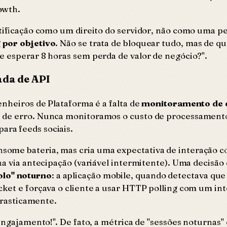
owth.
otificação como um direito do servidor, não como uma p
g por objetivo
. Não se trata de bloquear tudo, mas de q
e esperar 8 horas sem perda de valor de negócio?"
.
da de API
enheiros de Plataforma é a falta de
monitoramento de ef
s de erro. Nunca monitoramos o custo de processament
para feeds sociais.
ome bateria, mas cria uma expectativa de interação c
a via antecipação (variável intermitente). Uma decisão 
lo" noturno
: a aplicação mobile, quando detectava que
cket e forçava o cliente a usar HTTP polling com um in
 drasticamente.
 engajamento!". De fato, a métrica de "sessões noturnas