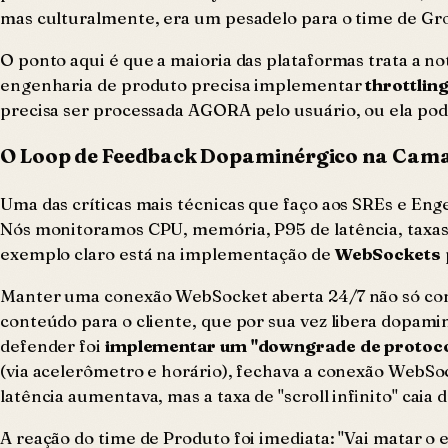
mas culturalmente, era um pesadelo para o time de Gr
O ponto aqui é que a maioria das plataformas trata a n
engenharia de produto precisa implementar
throttlin
precisa ser processada AGORA pelo usuário, ou ela pod
O Loop de Feedback Dopaminérgico na Cama
Uma das críticas mais técnicas que faço aos SREs e Eng
Nós monitoramos CPU, memória, P95 de latência, taxa
exemplo claro está na implementação de
WebSockets
Manter uma conexão WebSocket aberta 24/7 não só cons
conteúdo para o cliente, que por sua vez libera dopamin
defender foi
implementar um "downgrade de protoco
(via acelerômetro e horário), fechava a conexão WebSo
latência aumentava, mas a taxa de "scroll infinito" caia
A reação do time de Produto foi imediata: "Vai matar o