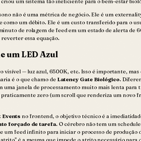
 criou um sistema tão ineficiente para o bem-estar biol
 sono não é uma métrica de negócio. Ele é um
externalit
 como um débito. Ele é um custo transferido para o us
 minuto de rolagem de feed em um estado de alerta de
 reverter essa equação.
ue um LED Azul
o visível — luz azul, 6500K, etc. Isso é importante, ma
haria é o que chamo de
Latency Gate Biológico
. Difer
uma janela de processamento muito mais lenta para tra
ia praticamente zero (um scroll que renderiza um novo 
t Events
no frontend, o objetivo técnico é a imediatidad
to forçado de tarefa
. O cérebro não tem um schedule
 um feed infinito para iniciar o processo de produção d
trito" é a mesma que impede o atrito necessário para o