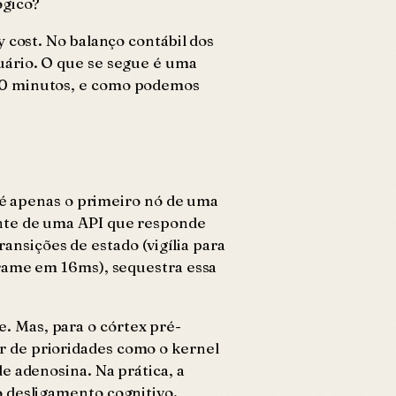
ógico?
y cost
. No balanço contábil dos
uário. O que se segue é uma
 60 minutos, e como podemos
s é apenas o primeiro nó de uma
ente de uma API que responde
nsições de estado (vigília para
frame em 16ms), sequestra essa
e. Mas, para o córtex pré-
r de prioridades como o kernel
e adenosina. Na prática, a
 desligamento cognitivo.