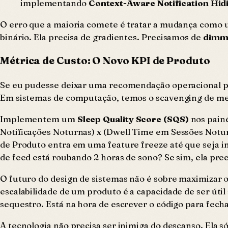
implementando
Context-Aware Notification Hid
O erro que a maioria comete é tratar a mudança como u
binário. Ela precisa de gradientes. Precisamos de
dimme
Métrica de Custo: O Novo KPI de Produto
Se eu pudesse deixar uma recomendação operacional p
Em sistemas de computação, temos o
scavenging
de me
Implementem um
Sleep Quality Score (SQS)
nos painé
Notificações Noturnas) x (Dwell Time em Sessões Notur
de Produto entra em uma
feature freeze
até que seja i
de feed está roubando 2 horas de sono? Se sim, ela pre
O futuro do design de sistemas não é sobre maximizar o
escalabilidade de um produto é a capacidade de ser úti
sequestro. Está na hora de escrever o código para fech
A tecnologia não precisa ser inimiga do descanso. Ela 