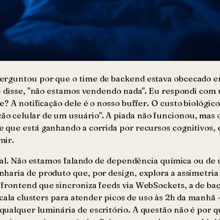
erguntou por que o time de backend estava obcecado em
le disse, "não estamos vendendo nada". Eu respondi com 
te? A notificação dele é o nosso buffer. O custo biológi
 celular de um usuário". A piada não funcionou, mas o 
 que está ganhando a corrida por recursos cognitivos, 
mir.
tual. Não estamos falando de dependência química ou de
aria de produto que, por design, explora a assimetria 
 frontend que sincroniza feeds via WebSockets, a de b
escala clusters para atender picos de uso às 2h da manh
alquer luminária de escritório. A questão não é por qu