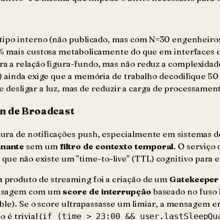
tipo interno (não publicado, mas com N=30 engenheiros
0% mais custosa metabolicamente do que em interfaces
ra a relação figura-fundo, mas não reduz a complexidad
s) ainda exige que a memória de trabalho decodifique 
de desligar a luz, mas de reduzir a carga de processamen
gn de Broadcast
ura de notificações push, especialmente em sistemas d
inante
sem um
filtro de contexto temporal
. O serviço 
o é que não existe um "time-to-live" (TTL) cognitivo par
 produto de streaming foi a criação de um
Gatekeeper
mensagem com um
score de interrupção
baseado no fuso 
able). Se o score ultrapassasse um limiar, a mensagem e
é trivial (
if (time > 23:00 && user.lastSleepQu