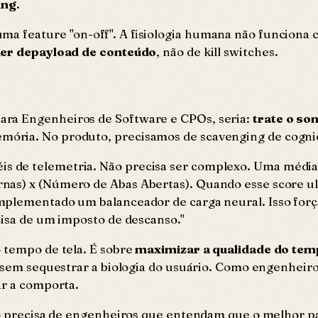
ing
.
ma feature "on-off". A fisiologia humana não funciona
r depayload de conteúdo
, não de kill switches.
ara Engenheiros de Software e CPOs, seria:
trate o so
mória. No produto, precisamos de
scavenging
de cogni
is de telemetria. Não precisa ser complexo. Uma média
nas) x (Número de Abas Abertas). Quando esse score ul
mplementado um balanceador de carga neural. Isso força
cisa de um imposto de descanso."
 tempo de tela. É sobre
maximizar a qualidade do temp
l sem sequestrar a biologia do usuário. Como engenheir
ar a comporta.
só precisa de engenheiros que entendam que o melhor pa