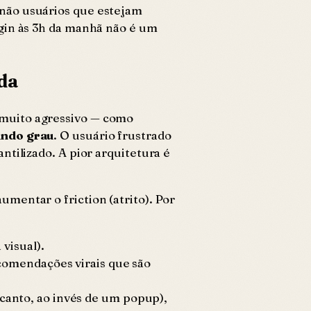
 não usuários que estejam
gin às 3h da manhã não é um
ida
muito agressivo — como
undo grau
. O usuário frustrado
tilizado. A pior arquitetura é
 aumentar o
friction
(atrito). Por
visual).
ecomendações virais que são
canto, ao invés de um popup),