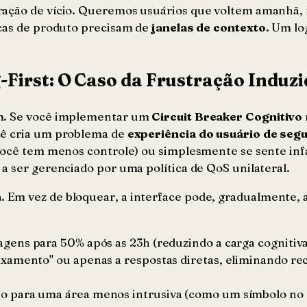
ração de vício. Queremos usuários que voltem amanhã,
icas de produto precisam de
janelas de contexto
. Um lo
-First: O Caso da Frustração Induz
em. Se você implementar um
Circuit Breaker Cognitivo
cê cria um problema de
experiência do usuário de seg
você tem menos controle) ou simplesmente se sente infan
a ser gerenciado por uma política de QoS unilateral.
a
. Em vez de bloquear, a interface pode, gradualmente,
gens para 50% após as 23h (reduzindo a carga cognitiva 
laxamento" ou apenas a respostas diretas, eliminando r
ão para uma área menos intrusiva (como um símbolo no 