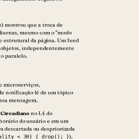
) mostrou que a troca de
 diurnas, mesmo com o "modo
e estrutural da página. Um feed
50 objetos, independentemente
to paralelo.
e microserviços,
de notificação lê de um tópico
a essa mensagem.
 Circadiano
no L4 do
horário do usuário e em um
ra descartada ou despriorizada
),
ality < 30) { drop(); }