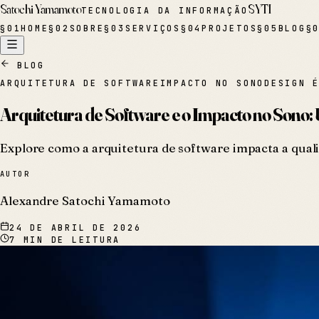
Satochi Yamamoto
SYTI
TECNOLOGIA DA INFORMAÇÃO
§
01
HOME
§
02
SOBRE
§
03
SERVIÇOS
§
04
PROJETOS
§
05
BLOG
§
BLOG
ARQUITETURA DE SOFTWARE
IMPACTO NO SONO
DESIGN 
Arquitetura de Software e o Impacto no Sono:
Explore como a arquitetura de software impacta a qual
AUTOR
Alexandre Satochi Yamamoto
24 DE ABRIL DE 2026
7
MIN DE LEITURA