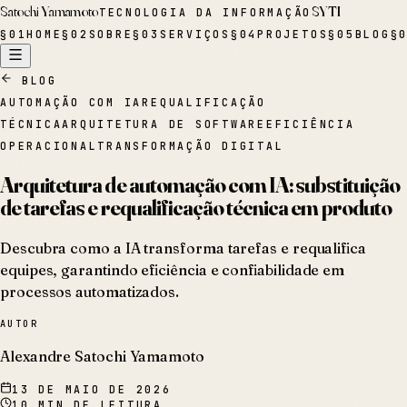
Satochi Yamamoto
SYTI
TECNOLOGIA DA INFORMAÇÃO
§
01
HOME
§
02
SOBRE
§
03
SERVIÇOS
§
04
PROJETOS
§
05
BLOG
§
BLOG
AUTOMAÇÃO COM IA
REQUALIFICAÇÃO
TÉCNICA
ARQUITETURA DE SOFTWARE
EFICIÊNCIA
OPERACIONAL
TRANSFORMAÇÃO DIGITAL
Arquitetura de automação com IA: substituição
de tarefas e requalificação técnica em produto
Descubra como a IA transforma tarefas e requalifica
equipes, garantindo eficiência e confiabilidade em
processos automatizados.
AUTOR
Alexandre Satochi Yamamoto
13 DE MAIO DE 2026
10
MIN DE LEITURA