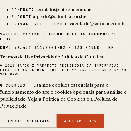
contato@satochi.com.br
COMERCIAL
suporte@satochi.com.br
SUPORTE
privacidade@satochi.com.br
PRIVACIDADE · LGPD
SATOCHI YAMAMOTO TECNOLOGIA DA INFORMACAO
LTDA
CNPJ
62.431.811/0001-02
·
SÃO PAULO · BR
Termos de Uso
Privacidade
Política de Cookies
©
2026
SATOCHI YAMAMOTO TECNOLOGIA DA INFORMAÇÃO
LTDA. TODOS OS DIREITOS RESERVADOS. SUCESSORA DA YD
SOFTWARE.
— Usamos cookies essenciais para o
§ COOKIES
funcionamento do site e cookies opcionais para análise e
publicidade. Veja a
Política de Cookies
e a
Política de
Privacidade
.
APENAS ESSENCIAIS
ACEITAR TODOS