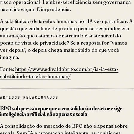
risco operacional. Lembre-se: eficiência sem governança
não é inovação. É imprudência.
A substituição de tarefas humanas por IA veio para ficar. A
questão que cada time de produto precisa responder é: a
automação que estamos construindo é sustentável do
ponto de vista de privacidade? Se a resposta for "vamos
ver depois", o depois chega mais rápido do que você
imagina.
Fonte:
https://www.edivaldobrito.com.br/ia-ja-esta-
substituindo-tarefas-humanas/
ARTIGOS RELACIONADOS
BPO sob pressão: por que a consolidação do setor exige
inteligência artificial, não apenas escala
A consolidação do mercado de BPO não é apenas sobre
escala. Sem IA e automação inteligente, as aquisições