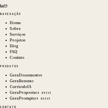
NAVEGAÇÃO
Home
Sobre
Serviços
Projetos
Blog
FAQ
Contato
PRODUTOS
GeraDocumentos
GeraResumo
CurriculoIA
GeraProposta
EM BREVE
GeraPrompts
EM BREVE
CONTATO