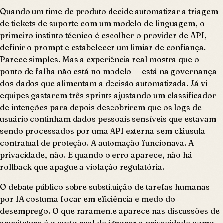
Quando um time de produto decide automatizar a triagem
de tickets de suporte com um modelo de linguagem, o
primeiro instinto técnico é escolher o provider de API,
definir o prompt e estabelecer um limiar de confiança.
Parece simples. Mas a experiência real mostra que o
ponto de falha não está no modelo — está na governança
dos dados que alimentam a decisão automatizada. Já vi
equipes gastarem três sprints ajustando um classificador
de intenções para depois descobrirem que os logs de
usuário continham dados pessoais sensíveis que estavam
sendo processados por uma API externa sem cláusula
contratual de proteção. A automação funcionava. A
privacidade, não. E quando o erro aparece, não há
rollback que apague a violação regulatória.
O debate público sobre substituição de tarefas humanas
por IA costuma focar em eficiência e medo do
desemprego. O que raramente aparece nas discussões de
arquitetura é o custo real de ignorar a privacidade como