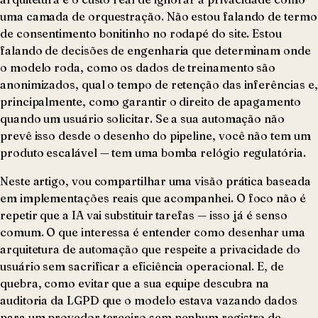
uma camada de orquestração. Não estou falando de termo
de consentimento bonitinho no rodapé do site. Estou
falando de decisões de engenharia que determinam onde
o modelo roda, como os dados de treinamento são
anonimizados, qual o tempo de retenção das inferências e,
principalmente, como garantir o direito de apagamento
quando um usuário solicitar. Se a sua automação não
prevê isso desde o desenho do pipeline, você não tem um
produto escalável — tem uma bomba relógio regulatória.
Neste artigo, vou compartilhar uma visão prática baseada
em implementações reais que acompanhei. O foco não é
repetir que a IA vai substituir tarefas — isso já é senso
comum. O que interessa é entender como desenhar uma
arquitetura de automação que respeite a privacidade do
usuário sem sacrificar a eficiência operacional. E, de
quebra, como evitar que a sua equipe descubra na
auditoria da LGPD que o modelo estava vazando dados
para um provedor terceiro sem nenhum registro de