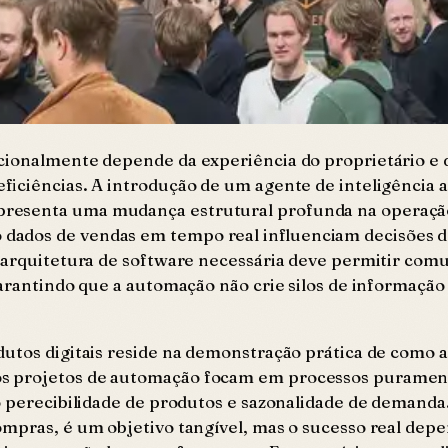
cionalmente depende da experiência do proprietário e 
iciências. A introdução de um agente de inteligência ar
esenta uma mudança estrutural profunda na operação. 
 dados de vendas em tempo real influenciam decisões 
 arquitetura de software necessária deve permitir comu
 garantindo que a automação não crie silos de informa
dutos digitais reside na demonstração prática de como 
 projetos de automação focam em processos puramente 
o perecibilidade de produtos e sazonalidade de demanda.
ompras, é um objetivo tangível, mas o sucesso real dep