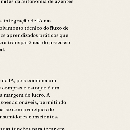
limites da autonomia de agentes
.
a integração de IA nas
olvimento técnico do fluxo de
 os aprendizados práticos que
za a transparência do processo
al.
 de IA, pois combina um
de compras e estoque é um
 a margem de lucro. A
isões acionáveis, permitindo
ha-se com princípios de
consumidores conscientes.
e suas funções para focar em