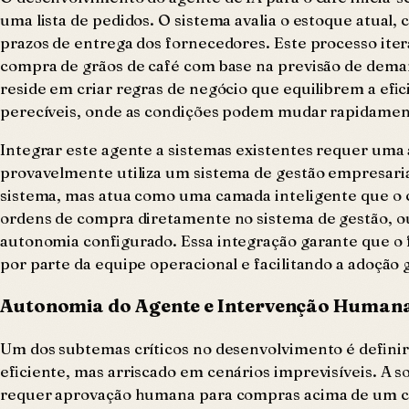
uma lista de pedidos. O sistema avalia o estoque atual, 
prazos de entrega dos fornecedores. Este processo ite
compra de grãos de café com base na previsão de deman
reside em criar regras de negócio que equilibrem a efi
perecíveis, onde as condições podem mudar rapidamen
Integrar este agente a sistemas existentes requer uma
provavelmente utiliza um sistema de gestão empresarial
sistema, mas atua como uma camada inteligente que o 
ordens de compra diretamente no sistema de gestão, o
autonomia configurado. Essa integração garante que o f
por parte da equipe operacional e facilitando a adoção
Autonomia do Agente e Intervenção Human
Um dos subtemas críticos no desenvolvimento é defini
eficiente, mas arriscado em cenários imprevisíveis. A
requer aprovação humana para compras acima de um cert