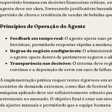
supervisão humana em decisões financeiras críticas, enq
agente deve ser clara, fornecendo justificativas basea
previsão de chuva e tendência de vendas de bebidas que
Princípios de Operação do Agente
Feedback em tempo real:
O agente ajusta suas p
históricas, permitindo respostas rápidas a mudan
Regras de negócio configuráveis:
O administrado
o agente opere dentro de parâmetros seguros e ali
Transparência nas decisões:
O sistema deve regi
contínua e a depuração de erros em caso de falhas
A implementação prática requer testes rigorosos em am
cenários de demanda extremos, como dias de festival loc
máquina aplicado deve ser suficientemente robusto par
estruturais no mercado. O objetivo final é criar um si
de ajustes manuais e permitindo que a equipe humana f