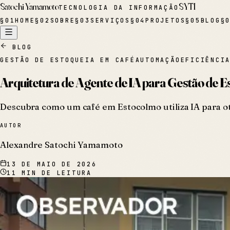
Satochi Yamamoto
SYTI
TECNOLOGIA DA INFORMAÇÃO
§
01
HOME
§
02
SOBRE
§
03
SERVIÇOS
§
04
PROJETOS
§
05
BLOG
§
BLOG
GESTÃO DE ESTOQUE
IA EM CAFÉ
AUTOMAÇÃO
EFICIÊNCI
Arquitetura de Agente de IA para Gestão de 
Descubra como um café em Estocolmo utiliza IA para oti
AUTOR
Alexandre Satochi Yamamoto
13 DE MAIO DE 2026
11
MIN DE LEITURA