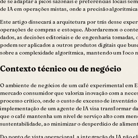
de se adaptar a picos sazonais e preferências locais s
de IA em operações mistas, onde a precisão algorítmica
Este artigo dissecará a arquitetura por trás desse exp
operações de compras e estoque. Abordaremos o contex
dados, as decisões editoriais e de engenharia tomadas, 
podem ser aplicados a outros produtos digitais que busc
sobre a complexidade algorítmica, mantendo um foco na 
Contexto técnico ou de negócio
O ambiente de negócios de um café experimental em Est
mercado consumidor que valoriza inovação com a neces
processo crítico, onde o custo de excesso de inventári
implementação de um agente de IA visa transformar dad
que o café mantenha um nível de serviço alto com meno
sustentabilidade, ao minimizar o desperdício de alimen
Do ponto de vista operacional, a integração da IA não 