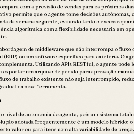
compara com a previsão de vendas para os próximos dias e
rativo permite que o agente tome decisões autônomas, 
da da semana seguinte, evitando tanto o excesso quant
ciência algorítmica com a flexibilidade necessária em o
te.
 abordagem de middleware que não interrompa o fluxo de
 (ERP) ou um software específico para cafeteria. O age
complementa. Utilizando APIs RESTful, o agente pode l
u exportar um arquivo de pedido para aprovação manua
luxo de trabalho existente não seja interrompido, redu
 gradual da nova ferramenta.
a
r o nível de autonomia do agente, pois um sistema tot
 solução adotada frequentemente é um modelo híbrido: o
o valor ou para itens com alta variabilidade de preço