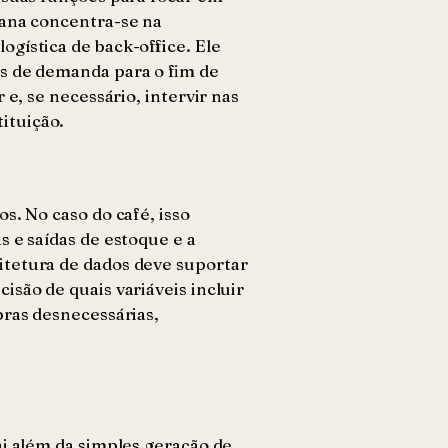
mana concentra-se na
gística de back-office. Ele
es de demanda para o fim de
e, se necessário, intervir nas
ituição.
s. No caso do café, isso
 e saídas de estoque e a
itetura de dados deve suportar
são de quais variáveis incluir
pras desnecessárias,
ai além da simples geração de