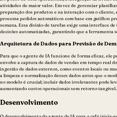
atividades de maior valor. Em vez de gerenciar planil
preparação dos produtos e na interação com o cliente, 
processa pedidos automáticos com base em gatilhos pré
semana. Essa divisão de tarefas exige uma interface de 
decisões automatizadas, garantindo que a ferramenta 
Arquitetura de Dados para Previsão de De
Para que o agente de IA funcione de forma eficaz, ele pr
envolve a captura de dados de vendas em tempo real do 
ingestão de dados externos, como eventos locais ou mu
a limpeza e normalização desses dados antes que o mode
no modelo é crucial; incluir dados irrelevantes pode l
aumentando custos operacionais sem retorno tangível.
Desenvolvimento
O desenvolvimento do agente de IA para o café inicia-s