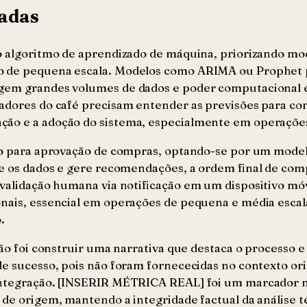
madas
do algoritmo de aprendizado de máquina, priorizando mo
o de pequena escala. Modelos como ARIMA ou Prophet p
gem grandes volumes de dados e poder computacional el
adores do café precisam entender as previsões para con
ção e a adoção do sistema, especialmente em operações
balho para aprovação de compras, optando-se por um mod
se os dados e gere recomendações, a ordem final de com
 validação humana via notificação em um dispositivo móv
cionais, essencial em operações de pequena e média esc
.
são foi construir uma narrativa que destaca o processo e
de sucesso, pois não foram fornececidas no contexto orig
integração. [INSERIR MÉTRICA REAL] foi um marcador ne
 de origem, mantendo a integridade factual da análise t