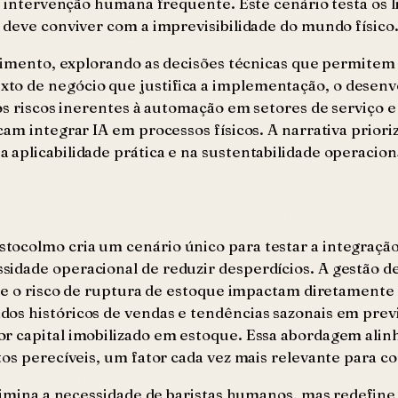
em intervenção humana frequente. Este cenário testa os 
 deve conviver com a imprevisibilidade do mundo físico
erimento, explorando as decisões técnicas que permitem 
to de negócio que justifica a implementação, o desenv
os riscos inerentes à automação em setores de serviço e
am integrar IA em processos físicos. A narrativa priori
aplicabilidade prática e na sustentabilidade operacion
ocolmo cria um cenário único para testar a integração
sidade operacional de reduzir desperdícios. A gestão 
o e o risco de ruptura de estoque impactam diretamente
os históricos de vendas e tendências sazonais em prev
r capital imobilizado em estoque. Essa abordagem alin
tos perecíveis, um fator cada vez mais relevante para 
elimina a necessidade de baristas humanos, mas redefin