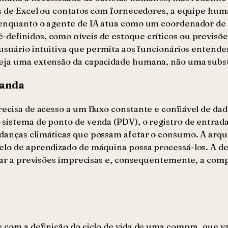
has de Excel ou contatos com fornecedores, a equipe hu
enquanto o agente de IA atua como um coordenador de lo
-definidos, como níveis de estoque críticos ou previsõ
usuário intuitiva que permita aos funcionários entender 
seja uma extensão da capacidade humana, não uma subst
manda
ecisa de acesso a um fluxo constante e confiável de dado
sistema de ponto de venda (PDV), o registro de entradas
danças climáticas que possam afetar o consumo. A arqu
lo de aprendizado de máquina possa processá-los. A deci
evar a previsões imprecisas e, consequentemente, a com
e com a definição do ciclo de vida de uma compra, que v